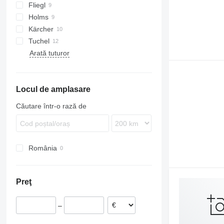
Fliegl
Holms
Citymaster
Kärcher
R-series
Robot
Tuchel
Turbonet
Challenger
Swingo
Arată tuturor
W-series
Locul de amplasare
Căutare într-o rază de
România
Preţ
–