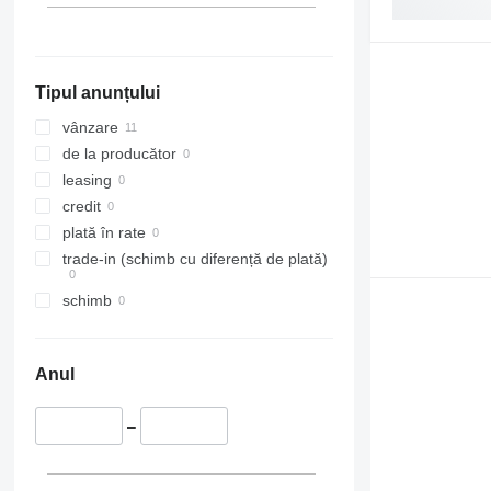
Tipul anunțului
vânzare
de la producător
leasing
credit
plată în rate
trade-in (schimb cu diferență de plată)
schimb
Anul
–