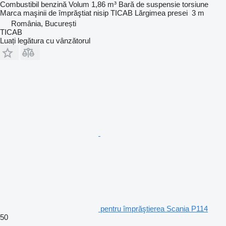
Combustibil
benzină
Volum
1,86 m³
Bară de suspensie
torsiune
Marca maşinii de împrăştiat nisip
TICAB
Lărgimea presei
3 m
România, București
TICAB
Luați legătura cu vânzătorul
pentru împrăştierea Scania P114
50