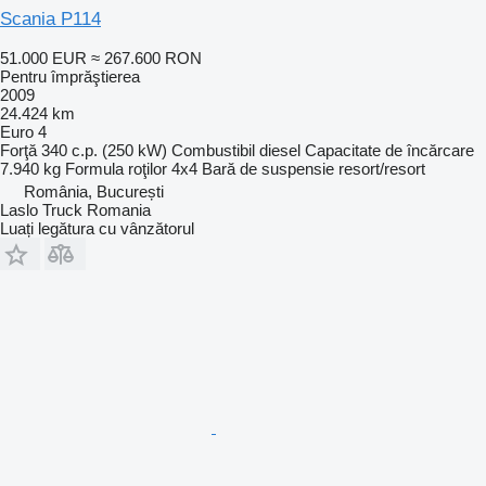
Scania P114
51.000 EUR
≈ 267.600 RON
Pentru împrăştierea
2009
24.424 km
Euro 4
Forţă
340 c.p. (250 kW)
Combustibil
diesel
Capacitate de încărcare
7.940 kg
Formula roţilor
4x4
Bară de suspensie
resort/resort
România, București
Laslo Truck Romania
Luați legătura cu vânzătorul