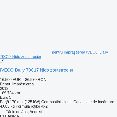
pentru împrăştierea IVECO Daily
70C17 Nido zoutstrooier
19
IVECO Daily 70C17 Nido zoutstrooier
16.500 EUR
≈ 86.570 RON
Pentru împrăştierea
2012
189.734 km
Euro 5
Forţă
170 c.p. (125 kW)
Combustibil
diesel
Capacitate de încărcare
4.085 kg
Formula roţilor
4x2
Țările de Jos, Andelst
CLEANMAT