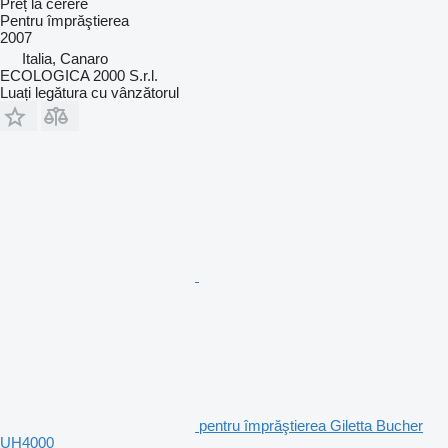
Preț la cerere
Pentru împrăştierea
2007
Italia, Canaro
ECOLOGICA 2000 S.r.l.
Luați legătura cu vânzătorul
pentru împrăştierea Giletta Bucher
UH4000