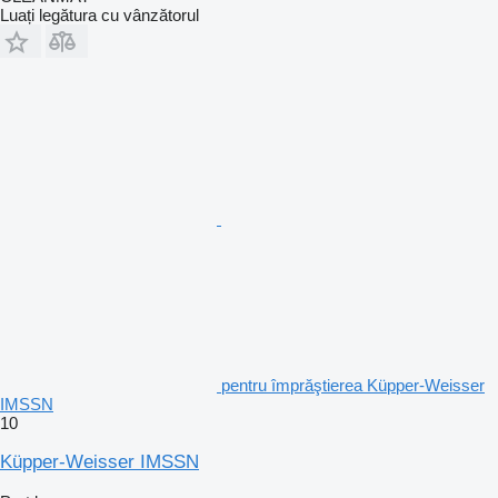
Luați legătura cu vânzătorul
pentru împrăştierea Küpper-Weisser
IMSSN
10
Küpper-Weisser IMSSN