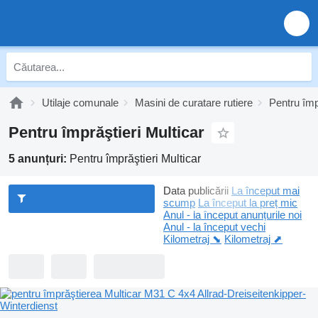
Utilaje comunale
Masini de curatare rutiere
Pentru împ
Pentru împrăştieri Multicar
5 anunțuri:
Pentru împrăştieri Multicar
Data publicării
La început mai
scump
La început la preț mic
Anul - la început anunțurile noi
Anul - la început vechi
Kilometraj ⬊
Kilometraj ⬈