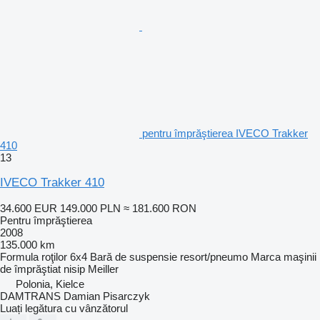
pentru împrăştierea IVECO Trakker
410
13
IVECO Trakker 410
34.600 EUR
149.000 PLN
≈ 181.600 RON
Pentru împrăştierea
2008
135.000 km
Formula roţilor
6x4
Bară de suspensie
resort/pneumo
Marca maşinii
de împrăştiat nisip
Meiller
Polonia, Kielce
DAMTRANS Damian Pisarczyk
Luați legătura cu vânzătorul