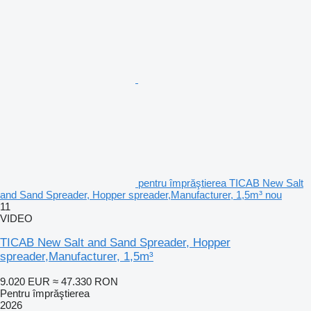
pentru împrăştierea TICAB New Salt
and Sand Spreader, Hopper spreader,Manufacturer, 1,5m³ nou
11
VIDEO
TICAB New Salt and Sand Spreader, Hopper
spreader,Manufacturer, 1,5m³
9.020 EUR
≈ 47.330 RON
Pentru împrăştierea
2026