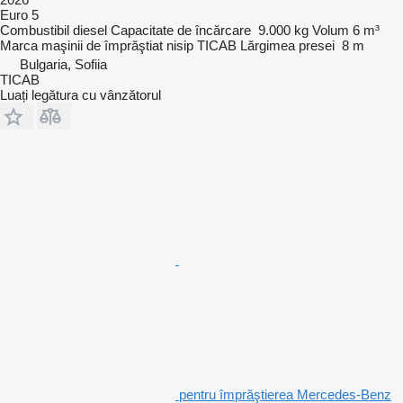
Euro 5
Combustibil
diesel
Capacitate de încărcare
9.000 kg
Volum
6 m³
Marca maşinii de împrăştiat nisip
TICAB
Lărgimea presei
8 m
Bulgaria, Sofiia
TICAB
Luați legătura cu vânzătorul
pentru împrăştierea Mercedes-Benz