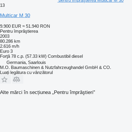
pentru împrăştierea Multicar M 30
13
Multicar M 30
9.900 EUR
≈ 51.940 RON
Pentru împrăştierea
2003
80.286 km
2.616 m/h
Euro 3
Forţă
78 c.p. (57.33 kW)
Combustibil
diesel
Germania, Saarlouis
M.O. Baumaschinen & Nutzfahrzeughandel GmbH & CO.
Luați legătura cu vânzătorul
Alte mărci în secțiunea „Pentru împrăştieri”