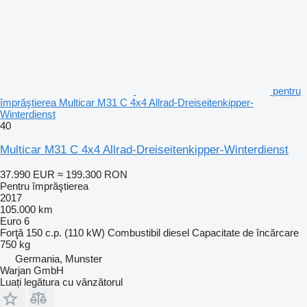
pentru
împrăştierea Multicar M31 C 4x4 Allrad-Dreiseitenkipper-
Winterdienst
40
Multicar M31 C 4x4 Allrad-Dreiseitenkipper-Winterdienst
37.990 EUR
≈ 199.300 RON
Pentru împrăştierea
2017
105.000 km
Euro 6
Forţă
150 c.p. (110 kW)
Combustibil
diesel
Capacitate de încărcare
750 kg
Germania, Munster
Warjan GmbH
Luați legătura cu vânzătorul