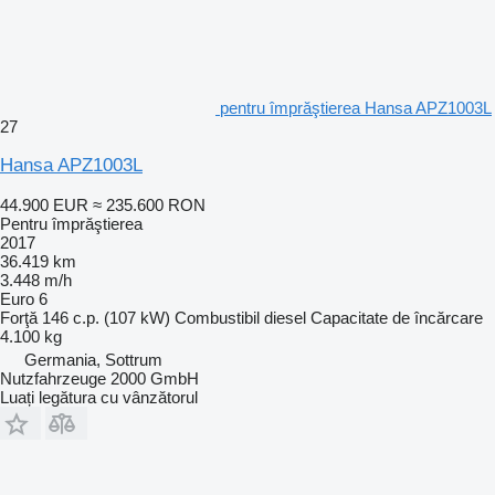
pentru împrăştierea Hansa APZ1003L
27
Hansa APZ1003L
44.900 EUR
≈ 235.600 RON
Pentru împrăştierea
2017
36.419 km
3.448 m/h
Euro 6
Forţă
146 c.p. (107 kW)
Combustibil
diesel
Capacitate de încărcare
4.100 kg
Germania, Sottrum
Nutzfahrzeuge 2000 GmbH
Luați legătura cu vânzătorul