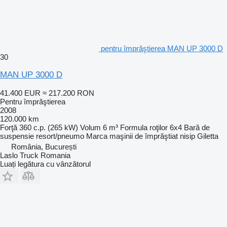
pentru împrăştierea MAN UP 3000 D
30
MAN UP 3000 D
41.400 EUR
≈ 217.200 RON
Pentru împrăştierea
2008
120.000 km
Forţă
360 c.p. (265 kW)
Volum
6 m³
Formula roţilor
6x4
Bară de
suspensie
resort/pneumo
Marca maşinii de împrăştiat nisip
Giletta
România, București
Laslo Truck Romania
Luați legătura cu vânzătorul