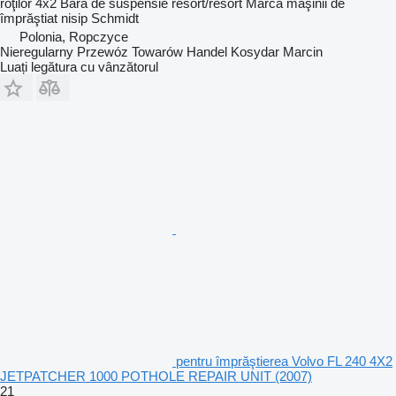
roţilor
4x2
Bară de suspensie
resort/resort
Marca maşinii de
împrăştiat nisip
Schmidt
Polonia, Ropczyce
Nieregularny Przewóz Towarów Handel Kosydar Marcin
Luați legătura cu vânzătorul
pentru împrăştierea Volvo FL 240 4X2
JETPATCHER 1000 POTHOLE REPAIR UNIT (2007)
21