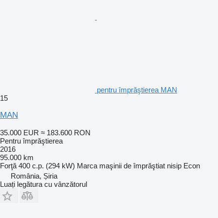
pentru împrăştierea MAN
15
MAN
35.000 EUR
≈ 183.600 RON
Pentru împrăştierea
2016
95.000 km
Forţă
400 c.p. (294 kW)
Marca maşinii de împrăştiat nisip
Econ
România, Șiria
Luați legătura cu vânzătorul