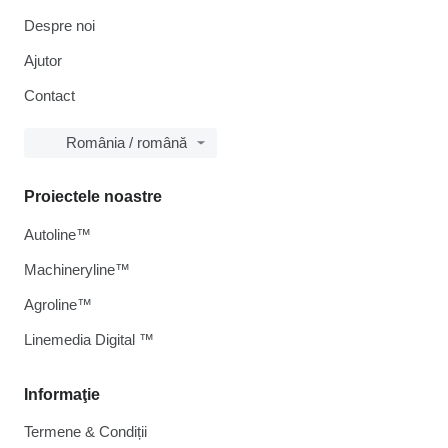
Despre noi
Ajutor
Contact
România / română
Proiectele noastre
Autoline™
Machineryline™
Agroline™
Linemedia Digital ™
Informaţie
Termene & Condiții