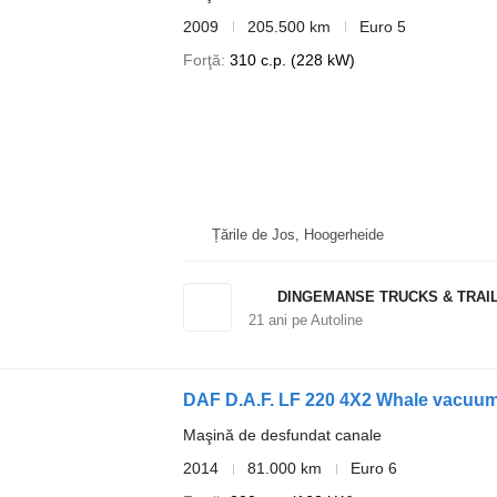
2009
205.500 km
Euro 5
Forţă
310 c.p. (228 kW)
Țările de Jos, Hoogerheide
DINGEMANSE TRUCKS & TRAI
21
ani pe Autoline
DAF D.A.F. LF 220 4X2 Whale vacuum
Maşină de desfundat canale
2014
81.000 km
Euro 6