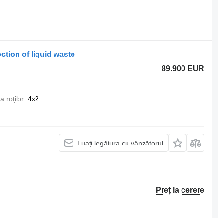
tion of liquid waste
89.900 EUR
 roţilor
4x2
Luați legătura cu vânzătorul
Preț la cerere