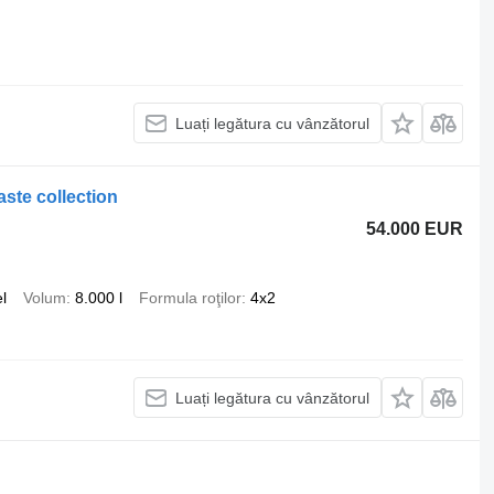
Luați legătura cu vânzătorul
te collection
54.000 EUR
l
Volum
8.000 l
Formula roţilor
4x2
Luați legătura cu vânzătorul