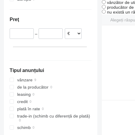
vânzător de uti
Polonia
producător de u
nu există un r
Țările de Jos
Preţ
Alegeți răsp
Marea Britanie
Italia
–
Belgia
Tipul anunțului
vânzare
de la producător
leasing
credit
plată în rate
trade-in (schimb cu diferență de plată)
schimb