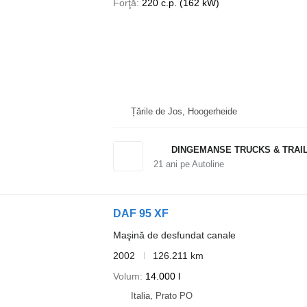
Forţă
220 c.p. (162 kW)
Țările de Jos, Hoogerheide
DINGEMANSE TRUCKS & TRAI
21
ani pe Autoline
DAF 95 XF
Maşină de desfundat canale
2002
126.211 km
Volum
14.000 l
Italia, Prato PO