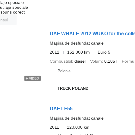
laje speciale
tilaje speciale
ăspuns corect
unsul
DAF WHALE 2012 WUKO for the collec
Maşină de desfundat canale
2012
152.000 km
Euro 5
Combustibil
diesel
Volum
8.185 l
Formula
Polonia
VIDEO
TRUCK POLAND
DAF LF55
Maşină de desfundat canale
2011
120.000 km