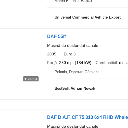
Marea Britanie, Halifax
Universal Commercial Vehicle Export
DAF 55lf
Maşină de desfundat canale
2005
Euro 3
Forţă
250 c.p. (184 kW)
Combustibil
diese
Polonia, Dąbrowa Górnicza
VIDEO
BestSoft Adrian Nowak
DAF D.A.F. CF 75.310 6x4 RHD Whale
Maşină de desfundat canale