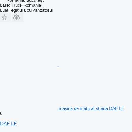
România, București
Laslo Truck Romania
Luați legătura cu vânzătorul
maşina de măturat stradă DAF LF
6
DAF LF