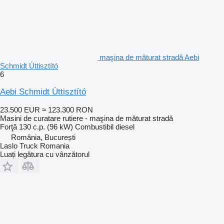
maşina de măturat stradă Aebi
Schmidt Úttisztító
6
Aebi Schmidt Úttisztító
23.500 EUR
≈ 123.300 RON
Masini de curatare rutiere - maşina de măturat stradă
Forţă
130 c.p. (96 kW)
Combustibil
diesel
România, București
Laslo Truck Romania
Luați legătura cu vânzătorul