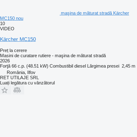
maşina de măturat stradă Kärcher
MC150 nou
10
VIDEO
Kärcher MC150
Preț la cerere
Masini de curatare rutiere - maşina de măturat stradă
2026
Forţă
66 c.p. (48.51 kW)
Combustibil
diesel
Lărgimea presei
2,45 m
România, Ilfov
RET UTILAJE SRL
Luați legătura cu vânzătorul