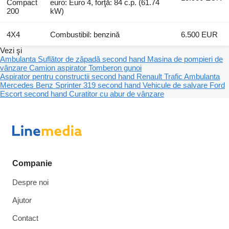
Compact
euro: Euro 4, forţă: 84 c.p. (61.74
200
kW)
4X4
Combustibil: benzină
6.500 EUR
Vezi şi
Ambulanta
Suflător de zăpadă second hand
Masina de pompieri de
vânzare
Camion aspirator
Tomberon gunoi
Aspirator pentru constructii second hand
Renault Trafic
Ambulanta
Mercedes Benz Sprinter 319 second hand
Vehicule de salvare Ford
Escort second hand
Curatitor cu abur de vânzare
Companie
Despre noi
Ajutor
Contact