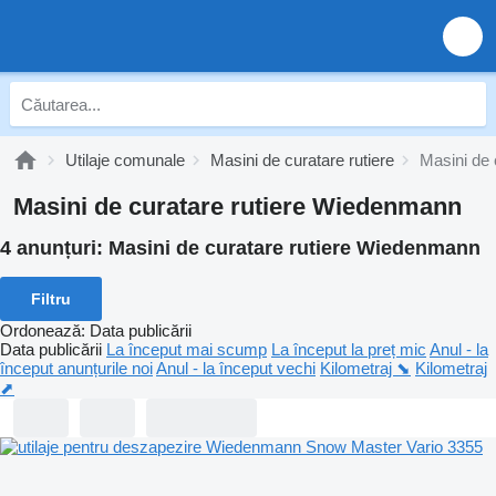
Utilaje comunale
Masini de curatare rutiere
Masini de
Masini de curatare rutiere Wiedenmann
4 anunțuri:
Masini de curatare rutiere Wiedenmann
Filtru
Ordonează
:
Data publicării
Data publicării
La început mai scump
La început la preț mic
Anul - la
început anunțurile noi
Anul - la început vechi
Kilometraj ⬊
Kilometraj
⬈