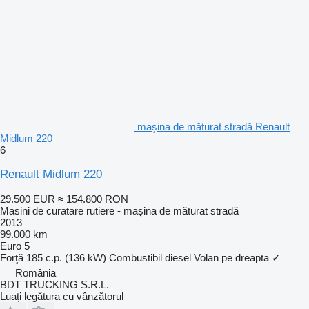
maşina de măturat stradă Renault
Midlum 220
6
Renault Midlum 220
29.500 EUR
≈ 154.800 RON
Masini de curatare rutiere - maşina de măturat stradă
2013
99.000 km
Euro 5
Forţă
185 c.p. (136 kW)
Combustibil
diesel
Volan pe dreapta
✓
România
BDT TRUCKING S.R.L.
Luați legătura cu vânzătorul