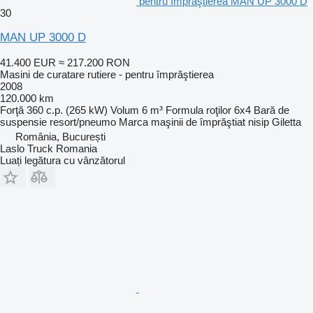
pentru împrăştierea MAN UP 3000 D
30
MAN UP 3000 D
41.400 EUR
≈ 217.200 RON
Masini de curatare rutiere - pentru împrăştierea
2008
120.000 km
Forţă
360 c.p. (265 kW)
Volum
6 m³
Formula roţilor
6x4
Bară de
suspensie
resort/pneumo
Marca maşinii de împrăştiat nisip
Giletta
România, București
Laslo Truck Romania
Luați legătura cu vânzătorul