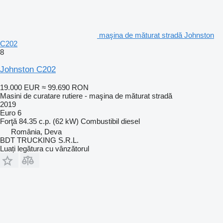
maşina de măturat stradă Johnston
C202
8
Johnston C202
19.000 EUR
≈ 99.690 RON
Masini de curatare rutiere - maşina de măturat stradă
2019
Euro 6
Forţă
84.35 c.p. (62 kW)
Combustibil
diesel
România, Deva
BDT TRUCKING S.R.L.
Luați legătura cu vânzătorul