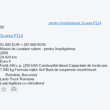
pentru împrăştierea Scania P114
50
Scania P114
51.000 EUR
≈ 267.600 RON
Masini de curatare rutiere - pentru împrăştierea
2009
24.424 km
Euro 4
Forţă
340 c.p. (250 kW)
Combustibil
diesel
Capacitate de încărcare
7.940 kg
Formula roţilor
4x4
Bară de suspensie
resort/resort
România, București
Laslo Truck Romania
Luați legătura cu vânzătorul