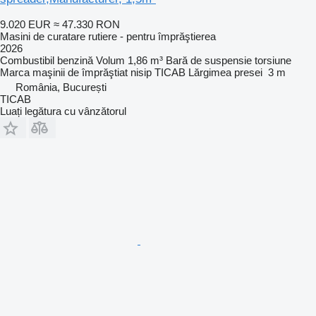
9.020 EUR
≈ 47.330 RON
Masini de curatare rutiere - pentru împrăştierea
2026
Combustibil
benzină
Volum
1,86 m³
Bară de suspensie
torsiune
Marca maşinii de împrăştiat nisip
TICAB
Lărgimea presei
3 m
România, București
TICAB
Luați legătura cu vânzătorul