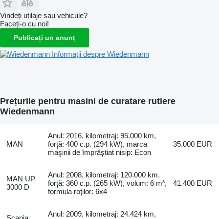
Vindeți utilaje sau vehicule?
Faceți-o cu noi!
Publicați un anunț
Informații despre Wiedenmann
Prețurile pentru masini de curatare rutiere
Wiedenmann
Anul: 2016, kilometraj: 95.000 km,
MAN
forţă: 400 c.p. (294 kW), marca
35.000 EUR
maşinii de împrăştiat nisip: Econ
Anul: 2008, kilometraj: 120.000 km,
MAN UP
forţă: 360 c.p. (265 kW), volum: 6 m³,
41.400 EUR
3000 D
formula roţilor: 6x4
Anul: 2009, kilometraj: 24.424 km,
Scania