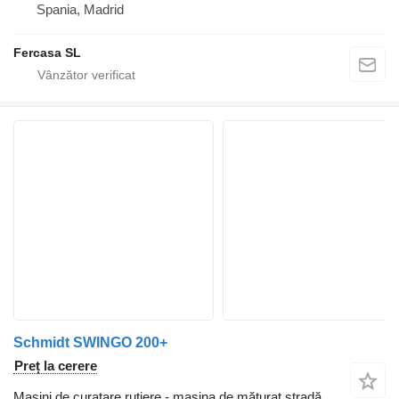
Spania, Madrid
Fercasa SL
Schmidt SWINGO 200+
Preț la cerere
Masini de curatare rutiere - maşina de măturat stradă