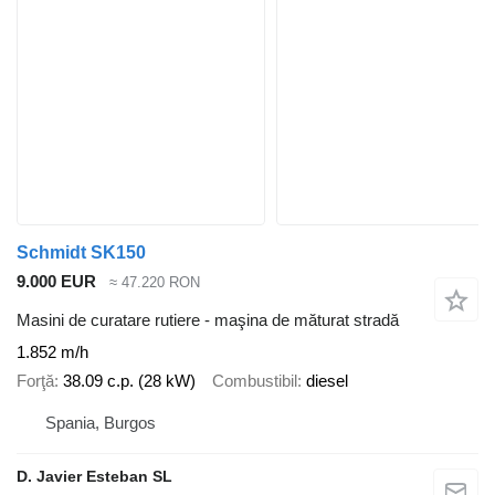
Schmidt SK150
9.000 EUR
≈ 47.220 RON
Masini de curatare rutiere - maşina de măturat stradă
1.852 m/h
Forţă
38.09 c.p. (28 kW)
Combustibil
diesel
Spania, Burgos
D. Javier Esteban SL