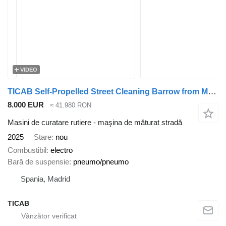
VIDEO
TICAB Self-Propelled Street Cleaning Barrow from Manufacturer
8.000 EUR
≈ 41.980 RON
Masini de curatare rutiere - maşina de măturat stradă
2025
Stare
nou
Combustibil
electro
Bară de suspensie
pneumo/pneumo
Spania, Madrid
TICAB