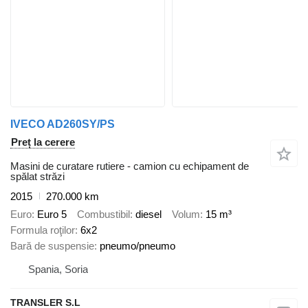
IVECO AD260SY/PS
Preț la cerere
Masini de curatare rutiere - camion cu echipament de
spălat străzi
2015
270.000 km
Euro
Euro 5
Combustibil
diesel
Volum
15 m³
Formula roţilor
6x2
Bară de suspensie
pneumo/pneumo
Spania, Soria
TRANSLER S.L