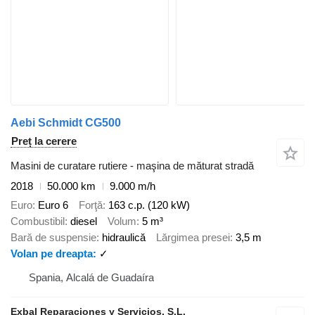
Aebi Schmidt CG500
Preț la cerere
Masini de curatare rutiere - maşina de măturat stradă
2018
50.000 km
9.000 m/h
Euro
Euro 6
Forţă
163 c.p. (120 kW)
Combustibil
diesel
Volum
5 m³
Bară de suspensie
hidraulică
Lărgimea presei
3,5 m
Volan pe dreapta
✓
Spania, Alcalá de Guadaíra
Exbal Reparaciones y Servicios, S.L.