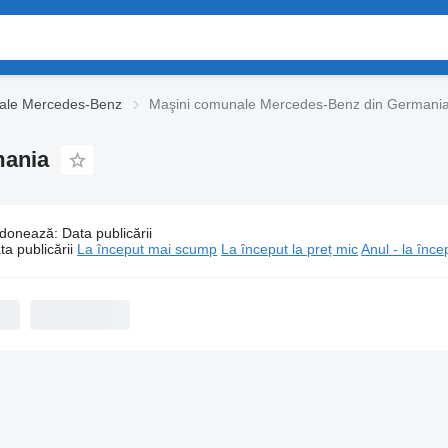
ale Mercedes-Benz
Maşini comunale Mercedes-Benz din Germani
mania
donează
:
Data publicării
Maşini comunale Mercedes-Benz din Germania
ta publicării
La început mai scump
La început la preț mic
Anul - la înce