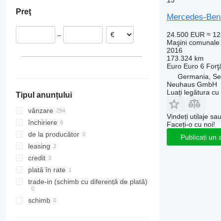
13
Selm
Marea Britanie
Azerbaidjan
Brazilia
Preţ
Munich
Ungaria
Chile
Mercedes-Ben
Bovenden
Lituania
24.500 EUR
≈ 1
–
Dulmen
Danemarca
Maşini comunale 
Regensburg
Cehia
2016
173.324 km
Arată tuturor
Saarbrucken
Euro
Euro 6
Forţ
Arată tuturor
Germania, S
Neuhaus GmbH
Luați legătura cu
Tipul anunțului
vânzare
Vindeți utilaje sa
închiriere
Faceți-o cu noi!
de la producător
Publicați un 
leasing
credit
plată în rate
trade-in (schimb cu diferență de plată)
schimb