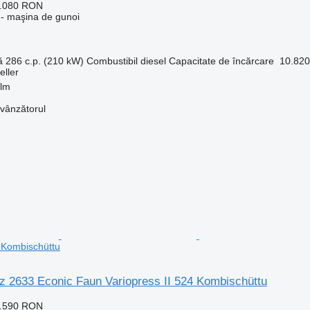
6.080 RON
- maşina de gunoi
ă
286 c.p. (210 kW)
Combustibil
diesel
Capacitate de încărcare
10.820
eller
elm
 vânzătorul
4 Kombischüttu
 2633 Econic Faun Variopress II 524 Kombischüttu
5.590 RON