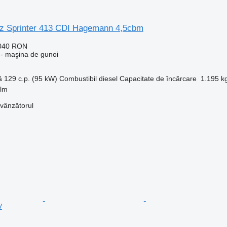
z Sprinter 413 CDI Hagemann 4,5cbm
.040 RON
- maşina de gunoi
ă
129 c.p. (95 kW)
Combustibil
diesel
Capacitate de încărcare
1.195 k
elm
 vânzătorul
V