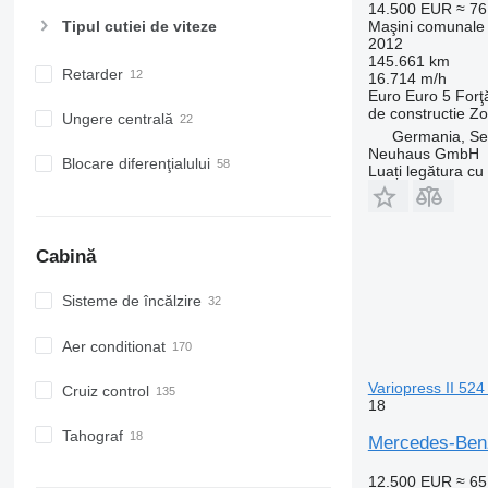
14.500 EUR
≈ 7
Maşini comunale 
Tipul cutiei de viteze
2012
145.661 km
Retarder
16.714 m/h
Euro
Euro 5
Forţ
de constructie
Zo
Ungere centrală
Germania, S
Neuhaus GmbH
Blocare diferenţialului
Luați legătura cu
Cabină
Sisteme de încălzire
Aer conditionat
Variopress II 52
Cruiz control
18
Tahograf
Mercedes-Benz
12.500 EUR
≈ 6