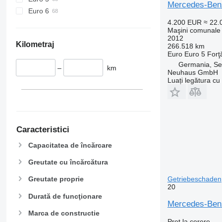
Mercedes-Ben
Euro 6
4.200 EUR
≈ 22
Maşini comunale 
2012
Kilometraj
266.518 km
Euro
Euro 5
Forţ
Germania, S
–
km
Neuhaus GmbH
Luați legătura cu
Caracteristici
Capacitatea de încărcare
Greutate cu încărcătura
Getriebeschaden
Greutate proprie
20
Durată de funcţionare
Mercedes-Benz
Marca de constructie
Preț la cerere