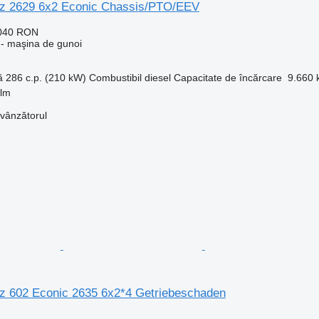
z 2629 6x2 Econic Chassis/PTO/EEV
.040 RON
- maşina de gunoi
ă
286 c.p. (210 kW)
Combustibil
diesel
Capacitate de încărcare
9.660 
elm
 vânzătorul
 602 Econic 2635 6x2*4 Getriebeschaden