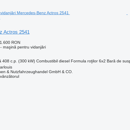
1
z Actros 2541
51.600 RON
- maşină pentru vidanjări
ă
408 c.p. (300 kW)
Combustibil
diesel
Formula roţilor
6x2
Bară de sus
arlouis
nen & Nutzfahrzeughandel GmbH & CO.
 vânzătorul