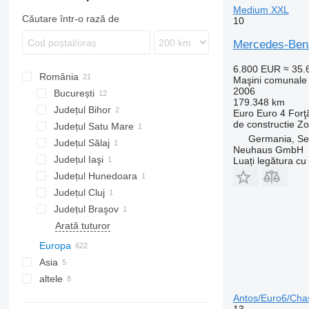
Medium XXL
Sprinter 413
Unimog U430
Vario 818
Căutare într-o rază de
10
Sprinter 416
Unimog U500
Mercedes-Benz
Sprinter 513
Unimog U527
Sprinter 515
Unimog U530
6.800 EUR
≈ 35
România
Sprinter 519
Unimog U1200
Maşini comunale 
2006
București
Unimog U1400
179.348 km
Județul Bihor
București
Unimog U4000
Euro
Euro 4
Forţ
de constructie
Zo
Județul Satu Mare
Germania, S
Județul Sălaj
Neuhaus GmbH
Județul Iaşi
Luați legătura cu
Județul Hunedoara
Județul Cluj
Județul Braşov
Arată tuturor
Europa
Asia
Germania
altele
Hannover
Țările de Jos
Turcia
Dortmund
Polonia
Emiratele Arabe Unite
Ucraina
Antos/Euro6/Cha