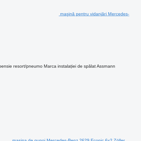
maşină pentru vidanjări Mercedes-
pensie
resort/pneumo
Marca instalației de spălat
Assmann
maşina de gunoi Mercedes-Benz 2629 Econic 6x2 Zöller