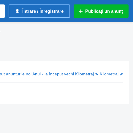
Întrare / Înregistrare
Publicați un anunț
a
put anunțurile noi
Anul - la început vechi
Kilometraj ⬊
Kilometraj ⬈