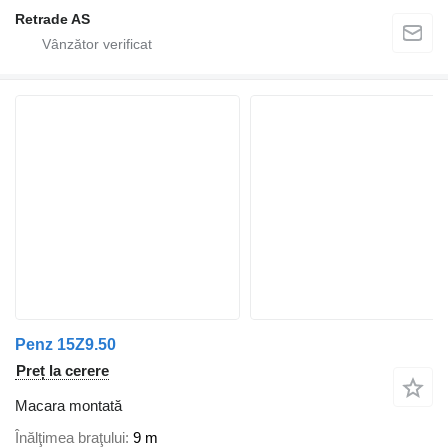
Retrade AS
Penz 15Z9.50
Preț la cerere
Macara montată
Înălţimea braţului
9 m