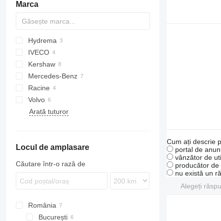
Marca
Hydrema
BB
IVECO
912
Kershaw
Mercedes-Benz
Racine
Unimog
Volvo
Arată tuturor
FMX
Cum ați descrie p
Locul de amplasare
portal de anunț
vânzător de uti
Căutare într-o rază de
producător de u
nu există un r
Alegeți răsp
România
București