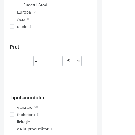
Județul Arad
București
Europa
Asia
Polonia
altele
Germania
Turcia
Ungaria
Uzbekistan
Ucraina
Bulgaria
Preţ
Franţa
Finlanda
–
Lituania
Estonia
Arată tuturor
Tipul anunțului
vânzare
închiriere
licitaţie
de la producător