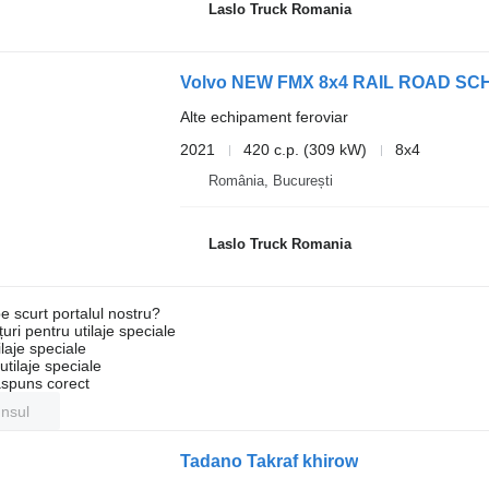
Laslo Truck Romania
Volvo NEW FMX 8x4 RAIL ROAD S
Alte echipament feroviar
2021
420 c.p. (309 kW)
8x4
România, București
Laslo Truck Romania
e scurt portalul nostru?
uri pentru utilaje speciale
laje speciale
tilaje speciale
ăspuns corect
unsul
Tadano Takraf khirow