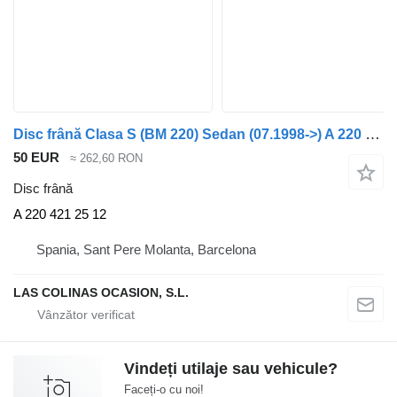
Disc frână Clasa S (BM 220) Sedan (07.1998->) A 220 421 25 12 pentru automobil Mercedes-Benz Clase S (BM 220) Berlina (07.1998->)
50 EUR
≈ 262,60 RON
Disc frână
A 220 421 25 12
Spania, Sant Pere Molanta, Barcelona
LAS COLINAS OCASION, S.L.
Vindeți utilaje sau vehicule?
Faceți-o cu noi!