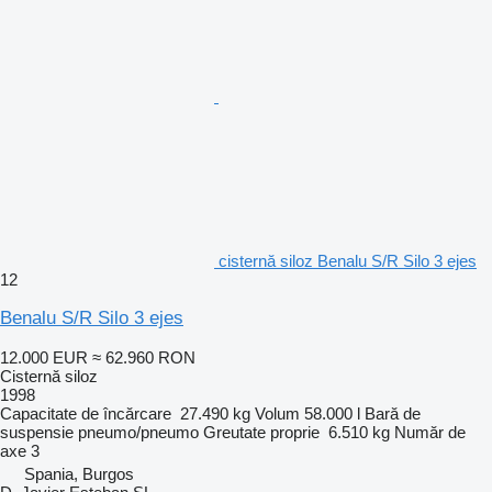
cisternă siloz Benalu S/R Silo 3 ejes
12
Benalu S/R Silo 3 ejes
12.000 EUR
≈ 62.960 RON
Cisternă siloz
1998
Capacitate de încărcare
27.490 kg
Volum
58.000 l
Bară de
suspensie
pneumo/pneumo
Greutate proprie
6.510 kg
Număr de
axe
3
Spania, Burgos