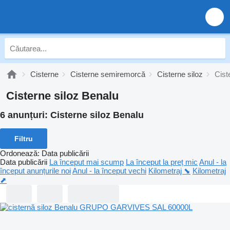
Cisterne
Cisterne semiremorcă
Cisterne siloz
Cist
Cisterne siloz Benalu
6 anunțuri:
Cisterne siloz Benalu
Filtru
Ordonează
:
Data publicării
Data publicării
La început mai scump
La început la preț mic
Anul - la
început anunțurile noi
Anul - la început vechi
Kilometraj ⬊
Kilometraj
⬈