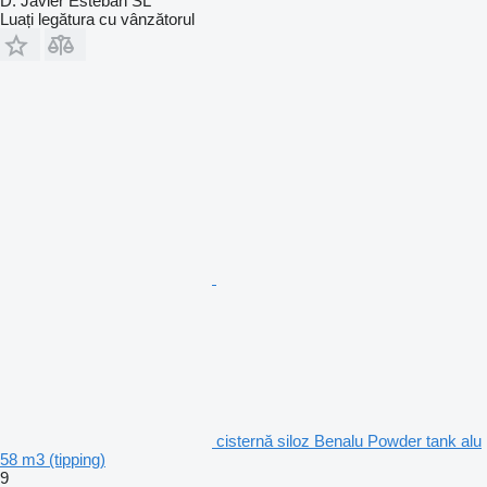
D. Javier Esteban SL
Luați legătura cu vânzătorul
cisternă siloz Benalu Powder tank alu
58 m3 (tipping)
9