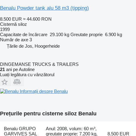
Benalu Powder tank alu 58 m3 (tipping)
8.500 EUR
≈ 44.600 RON
Cisternă siloz
1999
Capacitate de încărcare
29.100 kg
Greutate proprie
6.900 kg
Număr de axe
3
Țările de Jos, Hoogerheide
DINGEMANSE TRUCKS & TRAILERS
21
ani pe Autoline
Luați legătura cu vânzătorul
Informații despre Benalu
Prețurile pentru cisterne siloz Benalu
Benalu GRUPO
Anul: 2008, volum: 60 m³,
GARVIVES SAL
greutate proprie: 7.200 kg,
8.500 EUR