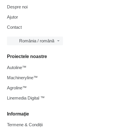
Despre noi
Ajutor
Contact
România / română
Proiectele noastre
Autoline™
Machineryline™
Agroline™
Linemedia Digital ™
Informaţie
Termene & Condiții