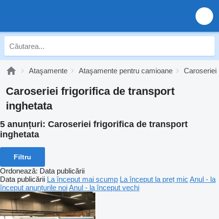
Ataşamente
Ataşamente pentru camioane
Caroseriei
Caroseriei frigorifica de transport
inghetata
5 anunțuri:
Caroseriei frigorifica de transport
inghetata
Filtru
Ordonează
:
Data publicării
Data publicării
La început mai scump
La început la preț mic
Anul - la
început anunțurile noi
Anul - la început vechi