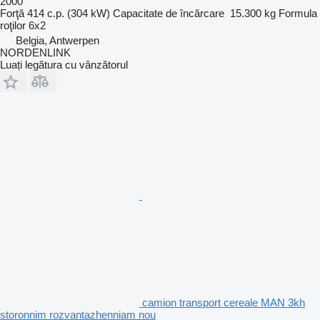
2000
Forţă
414 c.p. (304 kW)
Capacitate de încărcare
15.300 kg
Formula
roţilor
6x2
Belgia, Antwerpen
NORDENLINK
Luați legătura cu vânzătorul
camion transport cereale MAN 3kh
storonnim rozvantazhenniam nou