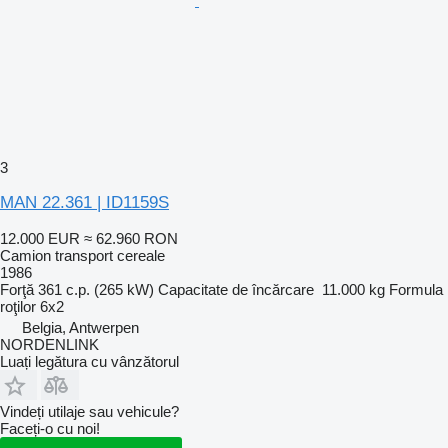
3
MAN 22.361 | ID1159S
12.000 EUR
≈ 62.960 RON
Camion transport cereale
1986
Forţă
361 c.p. (265 kW)
Capacitate de încărcare
11.000 kg
Formula
roţilor
6x2
Belgia, Antwerpen
NORDENLINK
Luați legătura cu vânzătorul
Vindeți utilaje sau vehicule?
Faceți-o cu noi!