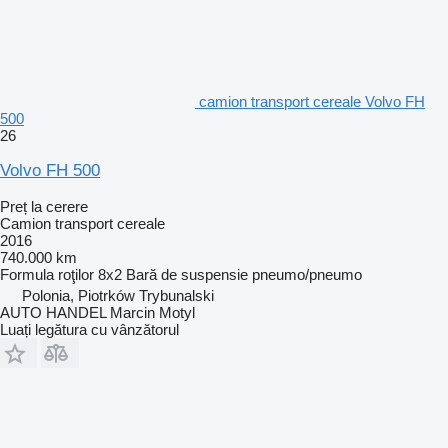
camion transport cereale Volvo FH
500
26
Volvo FH 500
Preț la cerere
Camion transport cereale
2016
740.000 km
Formula roţilor
8x2
Bară de suspensie
pneumo/pneumo
Polonia, Piotrków Trybunalski
AUTO HANDEL Marcin Motyl
Luați legătura cu vânzătorul