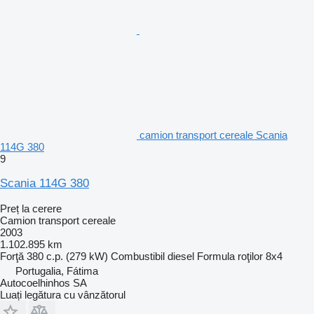
camion transport cereale Scania
114G 380
9
Scania 114G 380
Preț la cerere
Camion transport cereale
2003
1.102.895 km
Forţă
380 c.p. (279 kW)
Combustibil
diesel
Formula roţilor
8x4
Portugalia, Fátima
Autocoelhinhos SA
Luați legătura cu vânzătorul