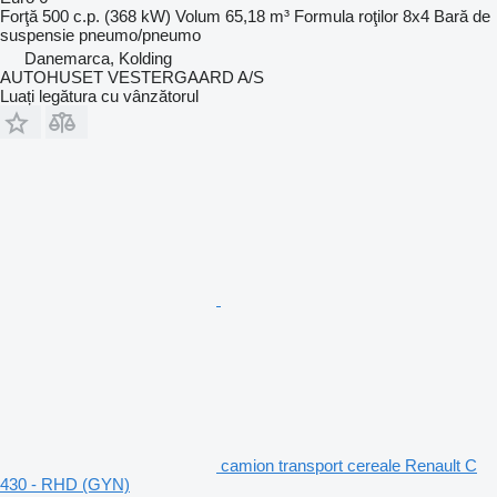
Forţă
500 c.p. (368 kW)
Volum
65,18 m³
Formula roţilor
8x4
Bară de
suspensie
pneumo/pneumo
Danemarca, Kolding
AUTOHUSET VESTERGAARD A/S
Luați legătura cu vânzătorul
camion transport cereale Renault C
430 - RHD (GYN)