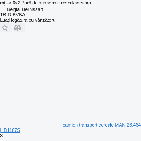
roţilor
6x2
Bară de suspensie
resort/pneumo
Belgia, Bernissart
TR-D BVBA
Luați legătura cu vânzătorul
camion transport cereale MAN 26.464
| ID1187S
8