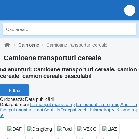
Camioane
Camioane transporturi cereale
Camioane transporturi cereale
54 anunțuri:
Camioane transporturi cereale, camion
cereale, camion cereale basculabil
Filtru
Ordonează
:
Data publicării
Data publicării
La început mai scump
La început la preț mic
Anul - la
început anunțurile noi
Anul - la început vechi
Kilometraj ⬊
Kilometraj
⬈