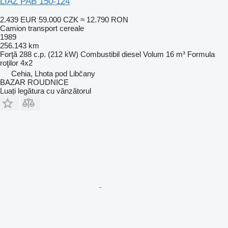
LIAZ PAB 150-124
2.439 EUR
59.000 CZK
≈ 12.790 RON
Camion transport cereale
1989
256.143 km
Forţă
288 c.p. (212 kW)
Combustibil
diesel
Volum
16 m³
Formula
roţilor
4x2
Cehia, Lhota pod Libčany
BAZAR ROUDNICE
Luați legătura cu vânzătorul