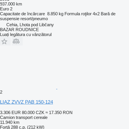
937.000 km
Euro 2
Capacitate de încărcare
8.850 kg
Formula roţilor
4x2
Bară de
suspensie
resort/pneumo
Cehia, Lhota pod Libčany
BAZAR ROUDNICE
Luați legătura cu vânzătorul
2
LIAZ ZVVZ PAB 150-124
3.306 EUR
80.000 CZK
≈ 17.350 RON
Camion transport cereale
11.940 km
Forţă
288 c.p. (212 kW)