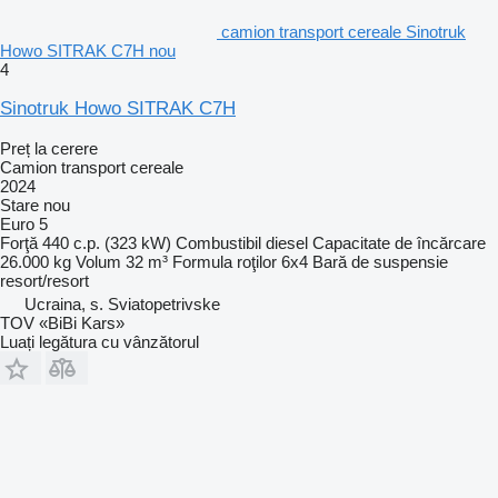
camion transport cereale Sinotruk
Howo SITRAK C7H nou
4
Sinotruk Howo SITRAK C7H
Preț la cerere
Camion transport cereale
2024
Stare
nou
Euro 5
Forţă
440 c.p. (323 kW)
Combustibil
diesel
Capacitate de încărcare
26.000 kg
Volum
32 m³
Formula roţilor
6x4
Bară de suspensie
resort/resort
Ucraina, s. Sviatopetrivske
TOV «BiBi Kars»
Luați legătura cu vânzătorul