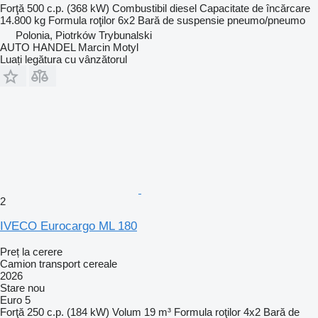
Forţă
500 c.p. (368 kW)
Combustibil
diesel
Capacitate de încărcare
14.800 kg
Formula roţilor
6x2
Bară de suspensie
pneumo/pneumo
Polonia, Piotrków Trybunalski
AUTO HANDEL Marcin Motyl
Luați legătura cu vânzătorul
2
IVECO Eurocargo ML 180
Preț la cerere
Camion transport cereale
2026
Stare
nou
Euro 5
Forţă
250 c.p. (184 kW)
Volum
19 m³
Formula roţilor
4x2
Bară de