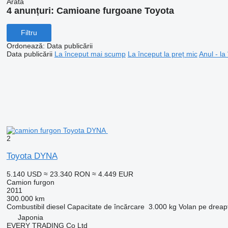
Arată
4 anunțuri:
Camioane furgoane Toyota
Filtru
Ordonează
:
Data publicării
Data publicării
La început mai scump
La început la preț mic
Anul - la
2
Toyota DYNA
5.140 USD
≈ 23.340 RON
≈ 4.449 EUR
Camion furgon
2011
300.000 km
Combustibil
diesel
Capacitate de încărcare
3.000 kg
Volan pe dreap
Japonia
EVERY TRADING Co Ltd