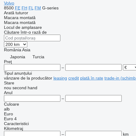
Volvo
8500
FE
FH
FL
FM
G-series
Arată tuturor
Macara montată
Macara montată
Locul de amplasare
Căutare într-o rază de
România
Asia
Japonia
Turcia
Preţ
–
Tipul anunțului
vânzare
de la producător
leasing
credit
plată în rate
trade-in (schimb
Stare
nou
second hand
Anul
–
Culoare
alb
Euro
Euro 4
Caracteristici
Kilometraj
–
km