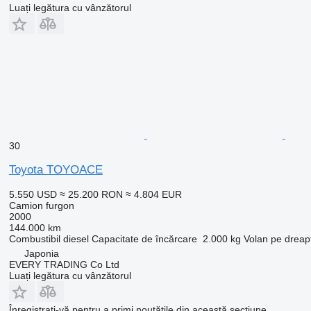
Luați legătura cu vânzătorul
30
Toyota TOYOACE
5.550 USD
≈ 25.200 RON
≈ 4.804 EUR
Camion furgon
2000
144.000 km
Combustibil
diesel
Capacitate de încărcare
2.000 kg
Volan pe dreap
Japonia
EVERY TRADING Co Ltd
Luați legătura cu vânzătorul
Înregistrați-vă pentru a primi noutățile din această secțiune