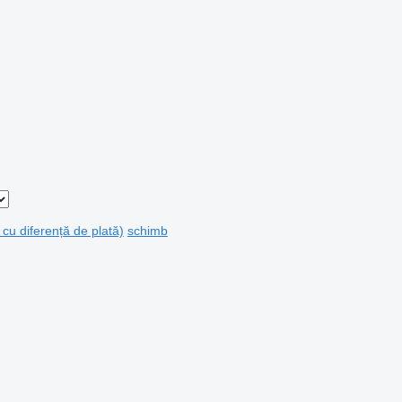
 cu diferență de plată)
schimb