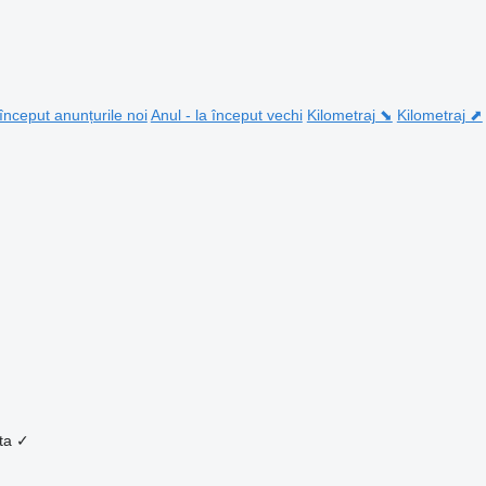
 început anunțurile noi
Anul - la început vechi
Kilometraj ⬊
Kilometraj ⬈
ta
✓