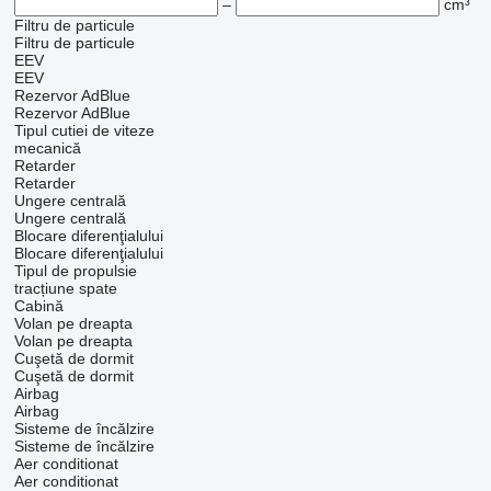
–
cm³
Filtru de particule
Filtru de particule
EEV
EEV
Rezervor AdBlue
Rezervor AdBlue
Tipul cutiei de viteze
mecanică
Retarder
Retarder
Ungere centrală
Ungere centrală
Blocare diferenţialului
Blocare diferenţialului
Tipul de propulsie
tracțiune spate
Cabină
Volan pe dreapta
Volan pe dreapta
Cuşetă de dormit
Cuşetă de dormit
Airbag
Airbag
Sisteme de încălzire
Sisteme de încălzire
Aer conditionat
Aer conditionat