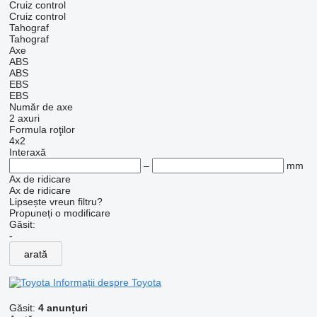
Cruiz control
Cruiz control
Tahograf
Tahograf
Axe
ABS
ABS
EBS
EBS
Număr de axe
2 axuri
Formula roţilor
4x2
Interaxă
–
mm
Ax de ridicare
Ax de ridicare
Lipsește vreun filtru?
Propuneți o modificare
Găsit:
-
arată
Informații despre Toyota
Găsit:
4 anunțuri