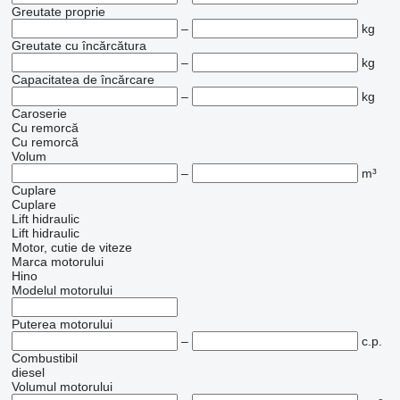
Greutate proprie
–
kg
Greutate cu încărcătura
–
kg
Capacitatea de încărcare
–
kg
Caroserie
Cu remorcă
Cu remorcă
Volum
–
m³
Cuplare
Cuplare
Lift hidraulic
Lift hidraulic
Motor, cutie de viteze
Marca motorului
Hino
Modelul motorului
Puterea motorului
–
c.p.
Combustibil
diesel
Volumul motorului