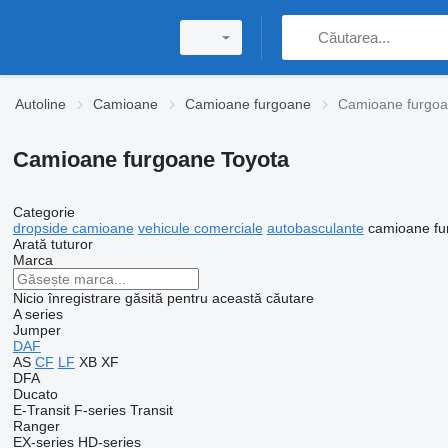
Autoline
Camioane
Camioane furgoane
Camioane furgoa
Camioane furgoane Toyota
Categorie
dropside camioane
vehicule comerciale
autobasculante
camioane fu
Arată tuturor
Marca
Nicio înregistrare găsită pentru această căutare
A series
Jumper
DAF
AS
CF
LF
XB
XF
DFA
Ducato
E-Transit
F-series
Transit
Ranger
EX-series
HD-series