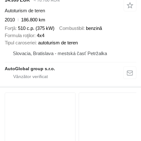
≈ 78.700 RON
Autoturism de teren
2010
186.800 km
Forţă
510 c.p. (375 kW)
Combustibil
benzină
Formula roţilor
4x4
Tipul caroseriei
autoturism de teren
Slovacia, Bratislava - mestská časť Petržalka
AutoGlobal group s.r.o.