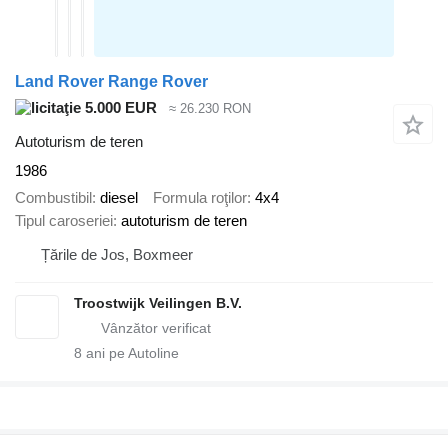
Land Rover Range Rover
5.000 EUR
≈ 26.230 RON
Autoturism de teren
1986
Combustibil
diesel
Formula roţilor
4x4
Tipul caroseriei
autoturism de teren
Țările de Jos, Boxmeer
Troostwijk Veilingen B.V.
8
ani pe Autoline