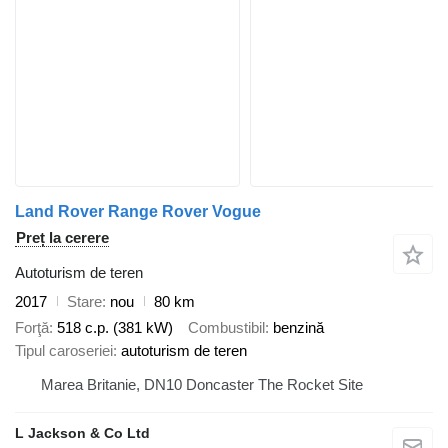
Land Rover Range Rover Vogue
Preț la cerere
Autoturism de teren
2017
Stare
nou
80 km
Forţă
518 c.p. (381 kW)
Combustibil
benzină
Tipul caroseriei
autoturism de teren
Marea Britanie, DN10 Doncaster The Rocket Site
L Jackson & Co Ltd