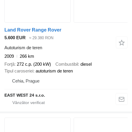
Land Rover Range Rover
5.600 EUR
≈ 29.380 RON
Autoturism de teren
2009
266 km
Forţă
272 c.p. (200 kW)
Combustibil
diesel
Tipul caroseriei
autoturism de teren
Cehia, Prague
EAST WEST 24 s.r.o.