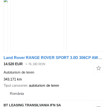
Land Rover RANGE ROVER SPORT 3.0D 306CP AWD AUTOMAT PNEUMATIC
14.520 EUR
≈ 76.180 RON
Autoturism de teren
343.171 km
Tipul caroseriei
autoturism de teren
România
BT LEASING TRANSILVANIA IFN SA