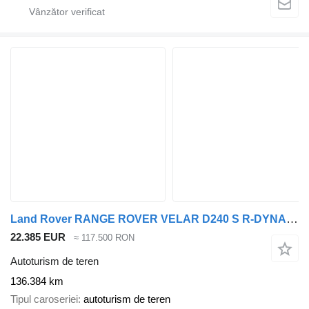
Land Rover RANGE ROVER VELAR D240 S R-DYNAMIC 241 CP AUTOMAT
22.385 EUR
≈ 117.500 RON
Autoturism de teren
136.384 km
Tipul caroseriei
autoturism de teren