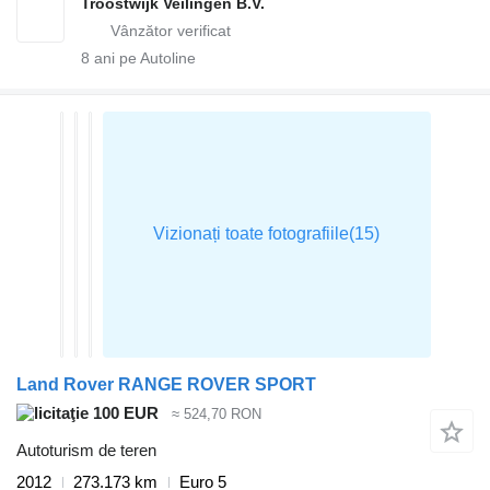
Troostwijk Veilingen B.V.
8
ani pe Autoline
Land Rover RANGE ROVER SPORT
100 EUR
≈ 524,70 RON
Autoturism de teren
2012
273.173 km
Euro 5