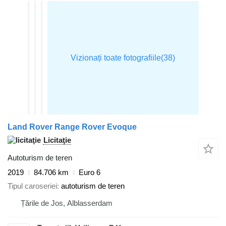
Land Rover Range Rover Evoque
Licitaţie
Autoturism de teren
2019
84.706 km
Euro 6
Tipul caroseriei
autoturism de teren
Țările de Jos, Alblasserdam