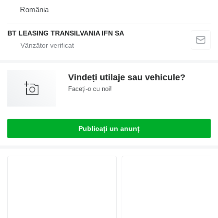
România
BT LEASING TRANSILVANIA IFN SA
Vindeți utilaje sau vehicule?
Faceți-o cu noi!
Publicați un anunț