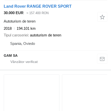
Land Rover RANGE ROVER SPORT
30.000 EUR
≈ 157.400 RON
Autoturism de teren
2018
194.101 km
Tipul caroseriei
autoturism de teren
Spania, Oviedo
GAM SA