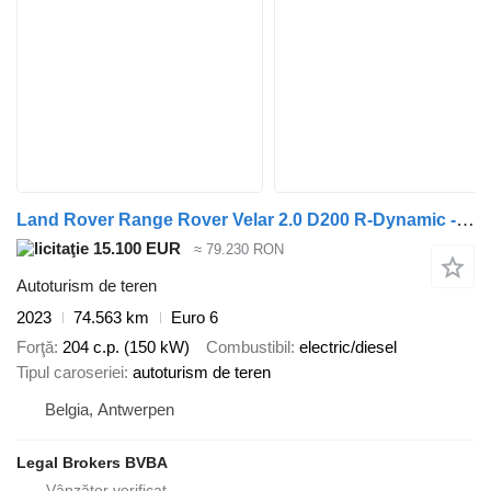
Land Rover Range Rover Velar 2.0 D200 R-Dynamic - Stationwagen
15.100 EUR
≈ 79.230 RON
Autoturism de teren
2023
74.563 km
Euro 6
Forţă
204 c.p. (150 kW)
Combustibil
electric/diesel
Tipul caroseriei
autoturism de teren
Belgia, Antwerpen
Legal Brokers BVBA