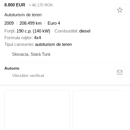
8.800 EUR
≈ 46.170 RON
Autoturism de teren
2009
208.499 km
Euro 4
Forţă
190 c.p. (140 kW)
Combustibil
diesel
Formula roţilor
4x4
Tipul caroseriei
autoturism de teren
Slovacia, Stará Turá
Autorro