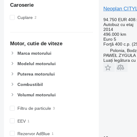
Caroserie
Neoplan CITY
Cuplare
94.750 EUR
408
Autobuz cu etaj
2014
496.000 km
Euro 5
Motor, cutie de viteze
Forţă
400 c.p. (
Polonia, Bodz
Marca motorului
PAWEŁ ZYGUŁA
Luați legătura cu
Modelul motorului
Puterea motorului
Combustibil
Volumul motorului
Filtru de particule
EEV
Rezervor AdBlue