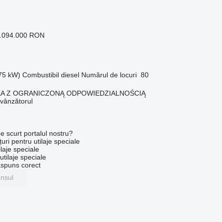
2.094.000 RON
375 kW)
Combustibil
diesel
Numărul de locuri
80
KA Z OGRANICZONĄ ODPOWIEDZIALNOŚCIĄ
 vânzătorul
e scurt portalul nostru?
uri pentru utilaje speciale
laje speciale
tilaje speciale
ăspuns corect
unsul