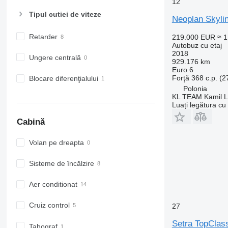
12
Tipul cutiei de viteze
Neoplan Skylin
Retarder
219.000 EUR
≈ 
Autobuz cu etaj
2018
Ungere centrală
929.176 km
Euro 6
Forţă
368 c.p. (
Blocare diferenţialului
Polonia
KL TEAM Kamil L
Luați legătura cu
Cabină
Volan pe dreapta
Sisteme de încălzire
Aer conditionat
Cruiz control
27
Setra TopClas
Tahograf