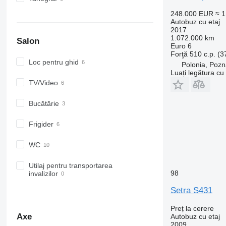
248.000 EUR
≈ 
Autobuz cu etaj
2017
1.072.000 km
Salon
Euro 6
Forţă
510 c.p. (
Loc pentru ghid
Polonia, Poz
Luați legătura cu
TV/Video
Bucătărie
Frigider
WC
Utilaj pentru transportarea
98
invalizilor
Setra S431
Preț la cerere
Axe
Autobuz cu etaj
2009