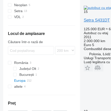
Neoplan
Setra
Cityliner
15
VDL
Skyliner
S-series
Setra S431DT
TopClass
125.000 EUR
≈ 
Autobuz cu etaj
Locul de amplasare
2011
2.000.000 km
Căutare într-o rază de
Euro 5
Combustibil
diese
Polonia, Łódź
Usługi Transpor
Luați legătura cu
România
Județul Olt
București
Europa
București
altele
Germania
Marea Britanie
Ucraina
Polonia
Moldova
Preţ
Piekary Śląskie
Italia
Wrocław
Danemarca