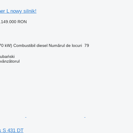
er L nowy silnik!
1.149.000 RON
270 kW)
Combustibil
diesel
Numărul de locuri
79
ubański
 vânzătorul
s S 431 DT