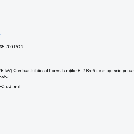
T
865.700 RON
375 kW)
Combustibil
diesel
Formula roţilor
6x2
Bară de suspensie
pneu
ustów
 vânzătorul