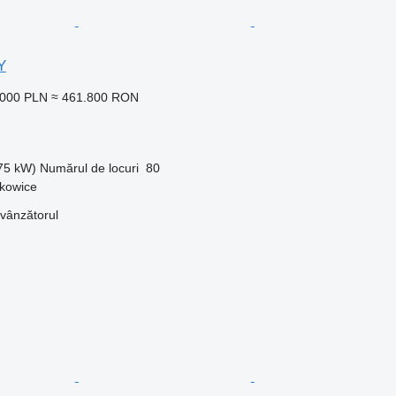
Y
.000 PLN
≈ 461.800 RON
375 kW)
Numărul de locuri
80
dkowice
 vânzătorul