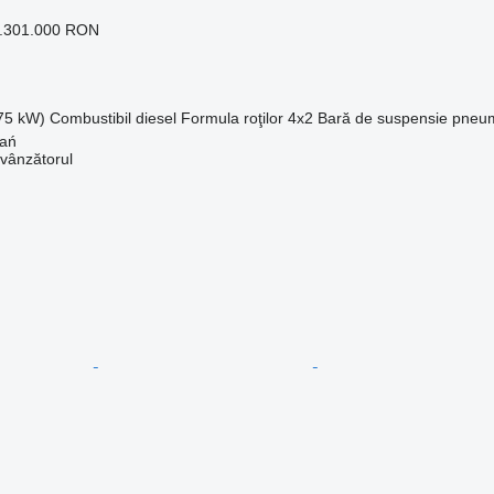
1.301.000 RON
375 kW)
Combustibil
diesel
Formula roţilor
4x2
Bară de suspensie
pneu
nań
 vânzătorul