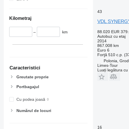
43
Kilometraj
VDL SYNERG
88.020 EUR
379
–
km
Autobuz cu etaj
2014
867.008 km
Euro 6
Forţă
510 c.p. (
Polonia, Gro
Limes-Tour
Caracteristici
Luați legătura cu
Greutate proprie
Portbagajul
Cu podea joasă
Numărul de locuri
16