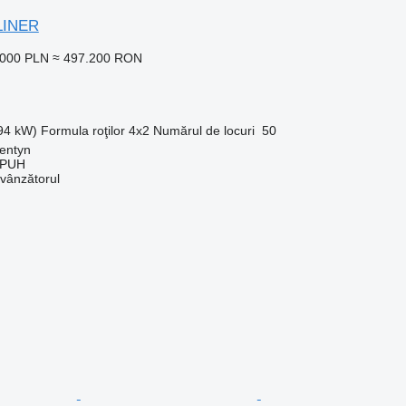
LINER
.000 PLN
≈ 497.200 RON
294 kW)
Formula roţilor
4x2
Numărul de locuri
50
entyn
 PUH
 vânzătorul