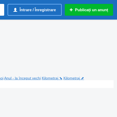
Întrare / Înregistrare
Publicați un anunț
noi
Anul - la început vechi
Kilometraj ⬊
Kilometraj ⬈