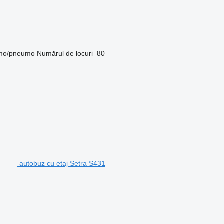
mo/pneumo
Numărul de locuri
80
autobuz cu etaj Setra S431