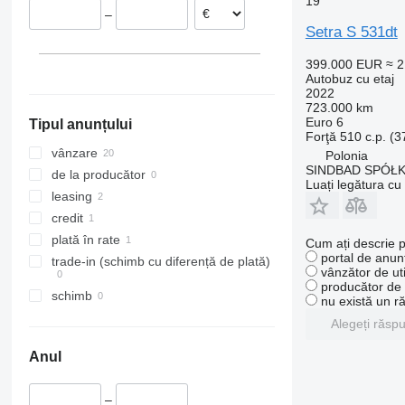
19
–
Ilinko
Țările de Jos
Setra S 531dt
Kędzierzyn-Koźle
Croaţia
Wieliczka
Belgia
399.000 EUR
≈ 
Autobuz cu etaj
Arată tuturor
Grodzisk Mazowiecki
2022
Augustów
723.000 km
Euro 6
Tipul anunțului
Nakło nad Notecią
Forţă
510 c.p. (
Arată tuturor
vânzare
Polonia
SINDBAD SPÓŁ
de la producător
Luați legătura cu
leasing
credit
plată în rate
Cum ați descrie p
portal de anunț
trade-in (schimb cu diferență de plată)
vânzător de uti
producător de u
schimb
nu există un r
Alegeți răsp
Anul
–