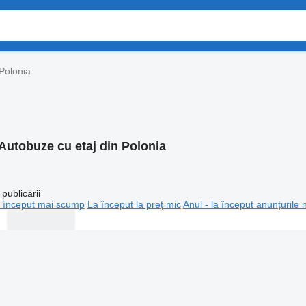
Polonia
Autobuze cu etaj din Polonia
publicării
 început mai scump
La început la preț mic
Anul - la început anunțurile 