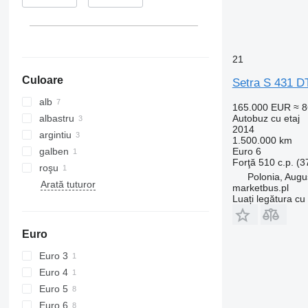
21
Culoare
Setra S 431 D
alb
165.000 EUR
≈ 
albastru
Autobuz cu etaj
2014
argintiu
1.500.000 km
galben
Euro 6
Forţă
510 c.p. (
roşu
Polonia, Aug
Arată tuturor
marketbus.pl
Luați legătura cu
Euro
Euro 3
Euro 4
Euro 5
Euro 6