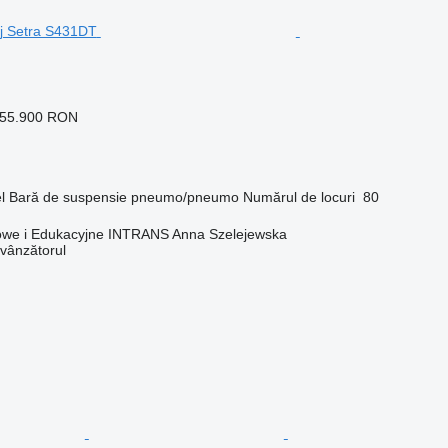
655.900 RON
l
Bară de suspensie
pneumo/pneumo
Numărul de locuri
80
towe i Edukacyjne INTRANS Anna Szelejewska
 vânzătorul