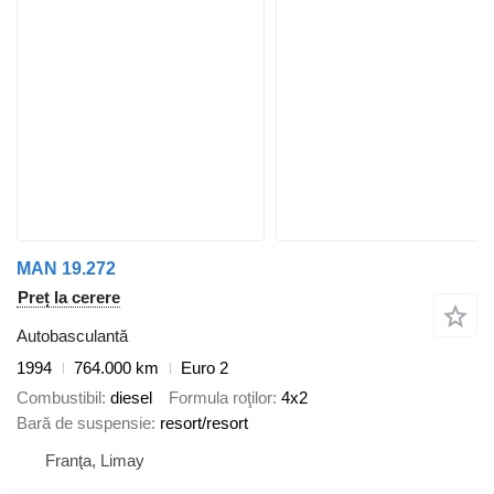
MAN 19.272
Preț la cerere
Autobasculantă
1994
764.000 km
Euro 2
Combustibil
diesel
Formula roţilor
4x2
Bară de suspensie
resort/resort
Franţa, Limay