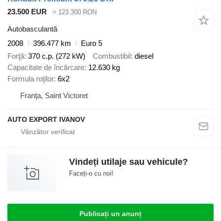
23.500 EUR
≈ 123.300 RON
Autobasculantă
2008
396.477 km
Euro 5
Forţă
370 c.p. (272 kW)
Combustibil
diesel
Capacitate de încărcare
12.630 kg
Formula roţilor
6x2
Franţa, Saint Victoret
AUTO EXPORT IVANOV
Vindeți utilaje sau vehicule?
Faceți-o cu noi!
Publicați un anunț