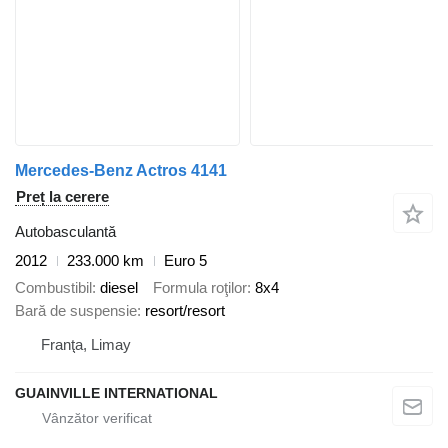
Mercedes-Benz Actros 4141
Preț la cerere
Autobasculantă
2012
233.000 km
Euro 5
Combustibil
diesel
Formula roţilor
8x4
Bară de suspensie
resort/resort
Franţa, Limay
GUAINVILLE INTERNATIONAL