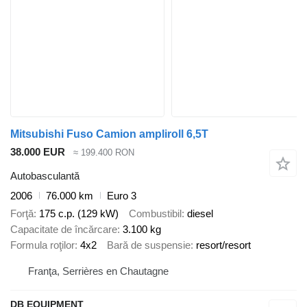
Mitsubishi Fuso Camion ampliroll 6,5T
38.000 EUR
≈ 199.400 RON
Autobasculantă
2006
76.000 km
Euro 3
Forţă
175 c.p. (129 kW)
Combustibil
diesel
Capacitate de încărcare
3.100 kg
Formula roţilor
4x2
Bară de suspensie
resort/resort
Franţa, Serrières en Chautagne
DB EQUIPMENT