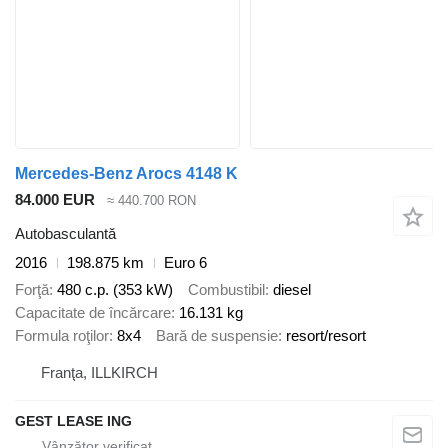
Mercedes-Benz Arocs 4148 K
84.000 EUR
≈ 440.700 RON
Autobasculantă
2016
198.875 km
Euro 6
Forţă
480 c.p. (353 kW)
Combustibil
diesel
Capacitate de încărcare
16.131 kg
Formula roţilor
8x4
Bară de suspensie
resort/resort
Franţa, ILLKIRCH
GEST LEASE ING