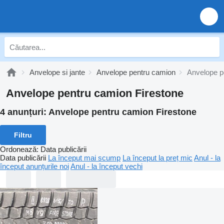
Anvelope si jante
Anvelope pentru camion
Anvelope p
Anvelope pentru camion Firestone
4 anunțuri:
Anvelope pentru camion Firestone
Filtru
Ordonează
:
Data publicării
Data publicării
La început mai scump
La început la preț mic
Anul - la
început anunțurile noi
Anul - la început vechi