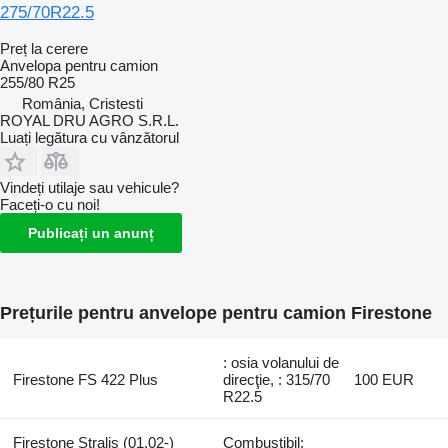
275/70R22.5
Preț la cerere
Anvelopa pentru camion
255/80 R25
România, Cristesti
ROYAL DRU AGRO S.R.L.
Luați legătura cu vânzătorul
Vindeți utilaje sau vehicule?
Faceți-o cu noi!
Publicați un anunț
Prețurile pentru anvelope pentru camion Firestone
: osia volanului de
Firestone FS 422 Plus
direcţie, : 315/70
100 EUR
R22.5
Firestone Stralis (01.02-)
Combustibil: