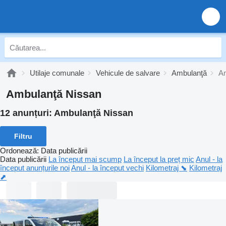
Utilaje comunale
Vehicule de salvare
Ambulanţă
Am
Ambulanţă Nissan
12 anunțuri:
Ambulanţă Nissan
Filtru
Ordonează
:
Data publicării
Data publicării
La început mai scump
La început la preț mic
Anul - la
început anunțurile noi
Anul - la început vechi
Kilometraj ⬊
Kilometraj
⬈