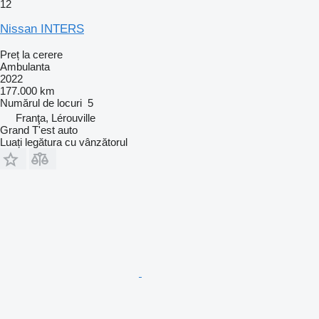
12
Nissan INTERS
Preț la cerere
Ambulanta
2022
177.000 km
Numărul de locuri
5
Franţa, Lérouville
Grand T'est auto
Luați legătura cu vânzătorul