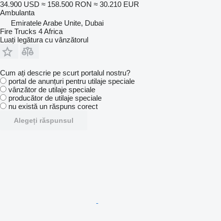
34.900 USD
≈ 158.500 RON
≈ 30.210 EUR
Ambulanta
Emiratele Arabe Unite, Dubai
Fire Trucks 4 Africa
Luați legătura cu vânzătorul
Cum ați descrie pe scurt portalul nostru?
portal de anunțuri pentru utilaje speciale
vânzător de utilaje speciale
producător de utilaje speciale
nu există un răspuns corect
Alegeți răspunsul