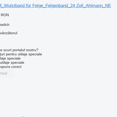
4_Wulstband für Felge_Felgenband_24 Zoll_Ahlmann_NE
0 RON
selich
 vânzătorul
e scurt portalul nostru?
uri pentru utilaje speciale
laje speciale
tilaje speciale
ăspuns corect
unsul