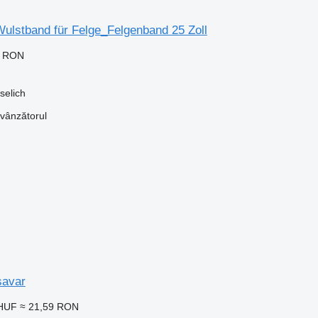
ulstband für Felge_Felgenband 25 Zoll
0 RON
selich
 vânzătorul
savar
 HUF
≈ 21,59 RON