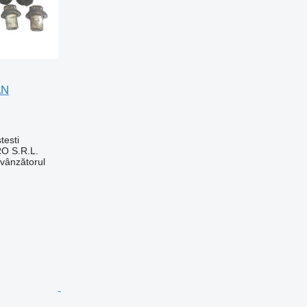
AN
testi
O S.R.L.
 vânzătorul