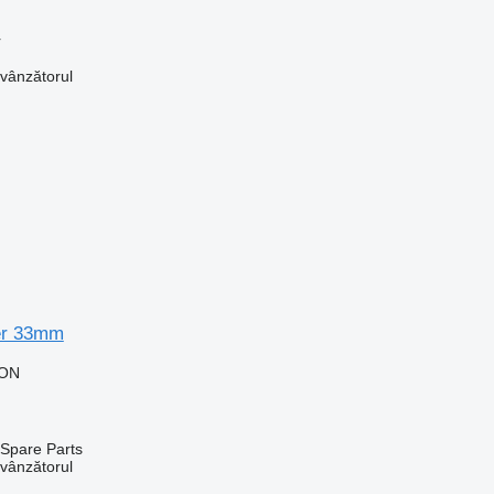
r
 vânzătorul
er 33mm
RON
Spare Parts
 vânzătorul