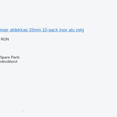
moer afdekkap 33mm 10-pack inox alu velg
0 RON
Spare Parts
 vânzătorul