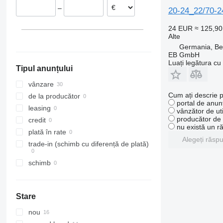
–
20-24_22/70-2
Ungaria
24 EUR
≈ 125,9
Alte
Germania, Be
EB GmbH
Luați legătura cu
Tipul anunțului
vânzare
Cum ați descrie p
de la producător
portal de anunț
leasing
vânzător de uti
producător de u
credit
nu există un r
plată în rate
Alegeți răsp
trade-in (schimb cu diferență de plată)
schimb
Stare
nou