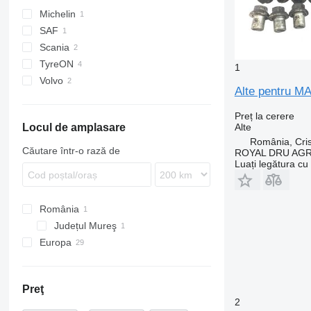
Michelin
SAF
Scania
TyreON
1
Volvo
Alte pentru M
FH
Preț la cerere
Alte
Locul de amplasare
România, Cris
Căutare într-o rază de
ROYAL DRU AGR
Luați legătura cu
România
Județul Mureş
Europa
Germania
Țările de Jos
Preţ
Polonia
2
Belgia