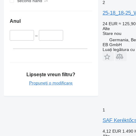
second hand
2
25-18_18-25_W
Anul
24 EUR
≈ 125,9
Alte
Stare
nou
–
Germania, Be
EB GmbH
Luați legătura cu
Lipsește vreun filtru?
Propuneți o modificare
1
SAF Keréktőc
4,12 EUR
1.490
Alte