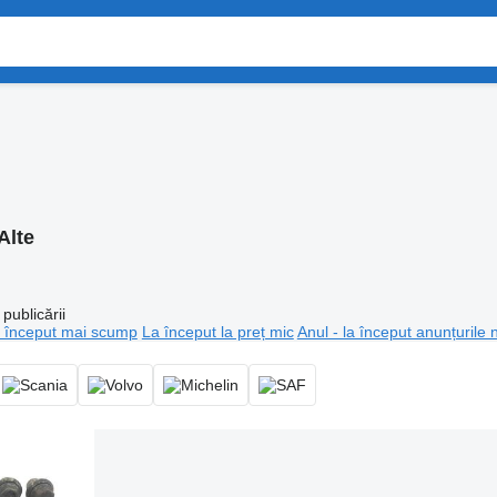
Alte
publicării
 început mai scump
La început la preț mic
Anul - la început anunțurile 