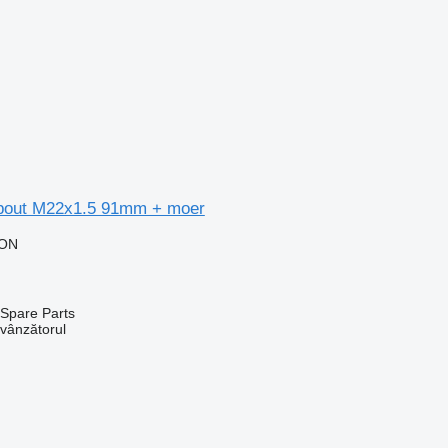
lbout M22x1.5 91mm + moer
RON
Spare Parts
 vânzătorul