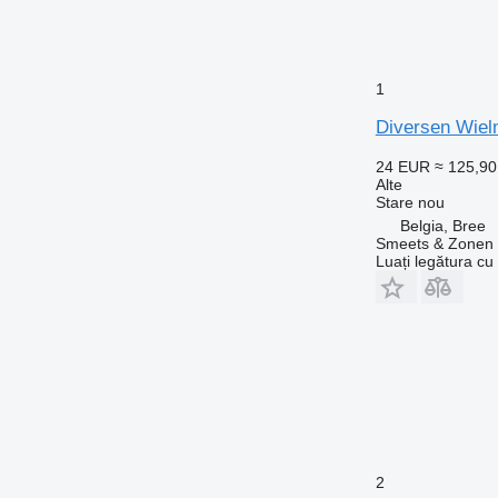
1
Diversen Wiel
24 EUR
≈ 125,9
Alte
Stare
nou
Belgia, Bree
Smeets & Zonen 
Luați legătura cu
2