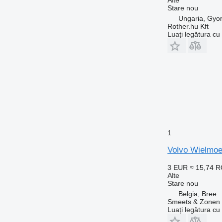
Stare
nou
Ungaria, Gyo
Rother.hu Kft
Luați legătura cu
1
Volvo Wielmo
3 EUR
≈ 15,74 
Alte
Stare
nou
Belgia, Bree
Smeets & Zonen 
Luați legătura cu