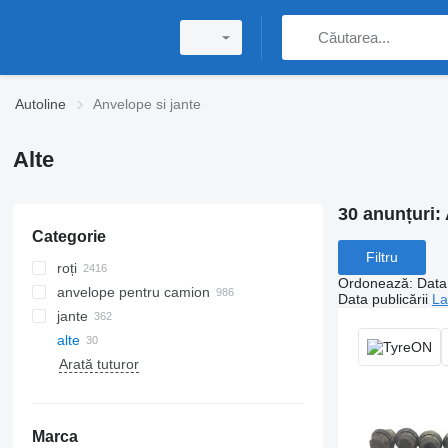
Autoline
Anvelope si jante
Alte
30 anunțuri:
Categorie
Filtru
roți
Ordonează
:
Data 
anvelope pentru camion
Data publicării
La
jante
alte
jante camion
Arată tuturor
jante auto
Marca