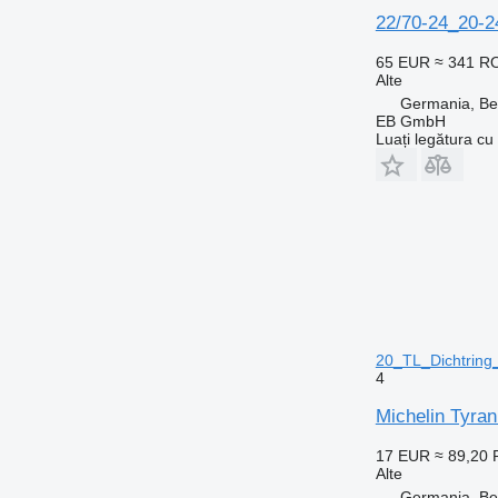
22/70-24_20-2
65 EUR
≈ 341 R
Alte
Germania, Be
EB GmbH
Luați legătura cu
20_TL_Dichtring
4
Michelin Tyra
17 EUR
≈ 89,20
Alte
Germania, Be