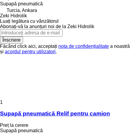
Supapă pneumatică
Turcia, Ankara
Zeki Hidrolik
Luați legătura cu vânzătorul
Abonați-vă la anunțuri noi de la Zeki Hidrolik
Înscriere
Făcând click aici, acceptați
nota de confidențialitate
a noastră
și
acordul pentru utilizatori
.
1
Supapă pneumatică Relif pentru camion
Preț la cerere
Supapă pneumatică