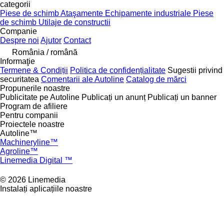
categorii
Piese de schimb
Ataşamente
Echipamente industriale
Piese
de schimb
Utilaje de constructii
Companie
Despre noi
Ajutor
Contact
România / română
Informaţie
Termene & Condiții
Politica de confidențialitate
Sugestii privind
securitatea
Comentarii ale Autoline
Catalog de mărcі
Propunerile noastre
Publicitate pe Autoline
Publicați un anunț
Publicați un banner
Program de afiliere
Pentru companii
Proiectele noastre
Autoline™
Machineryline™
Agroline™
Linemedia Digital ™
© 2026 Linemedia
Instalați aplicațiile noastre