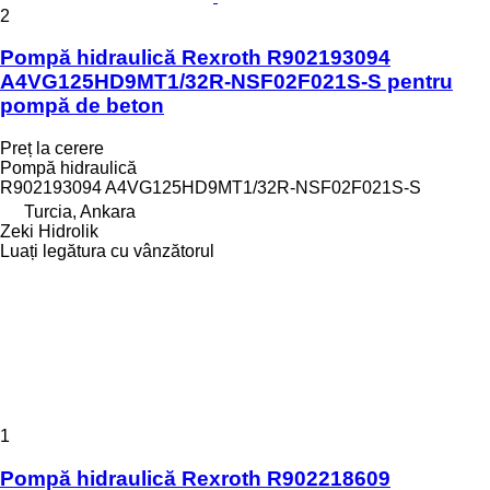
2
Pompă hidraulică Rexroth R902193094
A4VG125HD9MT1/32R-NSF02F021S-S pentru
pompă de beton
Preț la cerere
Pompă hidraulică
R902193094 A4VG125HD9MT1/32R-NSF02F021S-S
Turcia, Ankara
Zeki Hidrolik
Luați legătura cu vânzătorul
1
Pompă hidraulică Rexroth R902218609