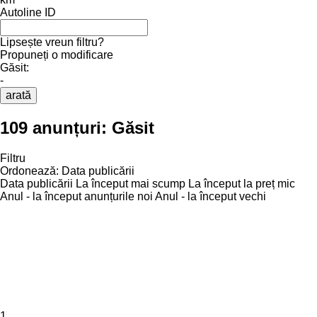
Autoline ID
Lipsește vreun filtru?
Propuneți o modificare
Găsit:
-
arată
109 anunțuri:
Găsit
Filtru
Ordonează
:
Data publicării
Data publicării
La început mai scump
La început la preț mic
Anul - la început anunțurile noi
Anul - la început vechi
1