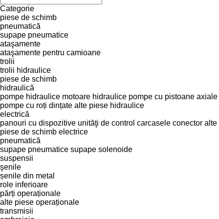
Categorie
piese de schimb
pneumatică
supape pneumatice
ataşamente
ataşamente pentru camioane
trolii
trolii hidraulice
piese de schimb
hidraulică
pompe hidraulice
motoare hidraulice
pompe cu pistoane axiale
pompe cu roți dințate
alte piese hidraulice
electrică
panouri cu dispozitive
unităţi de control
carcasele conector
alte
piese de schimb electrice
pneumatică
supape pneumatice
supape solenoide
suspensii
şenile
șenile din metal
role inferioare
părți operaționale
alte piese operaționale
transmisii