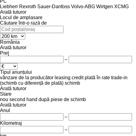
PC
Liebherr
Rexroth
Sauer-Danfoss
Volvo-ABG
Wirtgen
XCMG
Arată tuturor
Locul de amplasare
Căutare într-o rază de
România
Arată tuturor
Preţ
–
Tipul anunțului
vânzare
de la producător
leasing
credit
plată în rate
trade-in
(schimb cu diferență de plată)
schimb
Arată tuturor
Stare
nou
second hand
după piese de schimb
Arată tuturor
Anul
–
Kilometraj
–
km