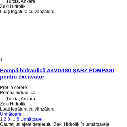
Turcia, Ankara
Zeki Hidrolik
Luați legătura cu vânzătorul
1
Pompă hidraulică A4VG180 ŞARZ POMPASI
pentru excavator
Preț la cerere
Pompă hidraulică
Turcia, Ankara
Zeki Hidrolik
Luați legătura cu vânzătorul
Următoare
1
2
3
…
8
Următoare
Căutați utilajele dealerului Zeki Hidrolik în următoarele