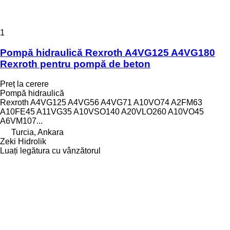
1
Pompă hidraulică Rexroth A4VG125 A4VG180
Rexroth pentru pompă de beton
Preț la cerere
Pompă hidraulică
Rexroth A4VG125 A4VG56 A4VG71 A10VO74 A2FM63
A10FE45 A11VG35 A10VSO140 A20VLO260 A10VO45
A6VM107...
Turcia, Ankara
Zeki Hidrolik
Luați legătura cu vânzătorul