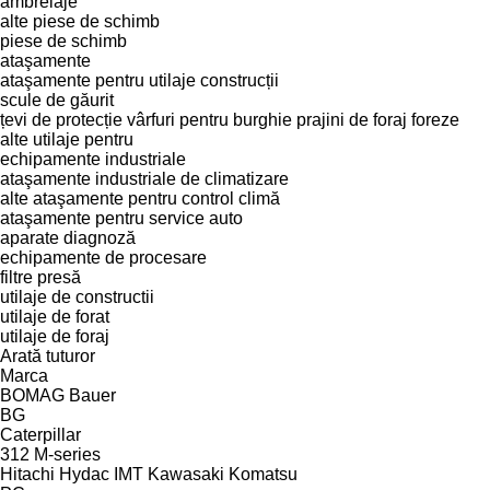
ambreiaje
alte piese de schimb
piese de schimb
ataşamente
ataşamente pentru utilaje construcții
scule de găurit
țevi de protecție
vârfuri pentru burghie
prajini de foraj
foreze
alte utilaje pentru
echipamente industriale
ataşamente industriale de climatizare
alte ataşamente pentru control climă
ataşamente pentru service auto
aparate diagnoză
echipamente de procesare
filtre presă
utilaje de constructii
utilaje de forat
utilaje de foraj
Arată tuturor
Marca
BOMAG
Bauer
BG
Caterpillar
312
M-series
Hitachi
Hydac
IMT
Kawasaki
Komatsu