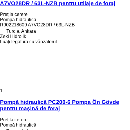
A7VO28DR / 63L-NZB pentru utilaje de foraj
Preț la cerere
Pompă hidraulică
R902218609 A7VO28DR / 63L-NZB
Turcia, Ankara
Zeki Hidrolik
Luați legătura cu vânzătorul
1
Pompă hidraulică PC200-6 Pompa Ön Gövde
pentru maşină de foraj
Preț la cerere
Pompă hidraulică