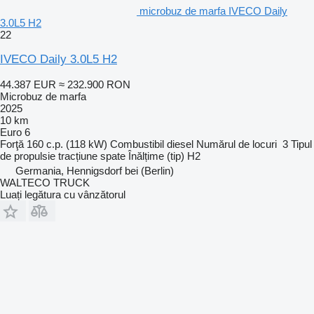
microbuz de marfa IVECO Daily
3.0L5 H2
22
IVECO Daily 3.0L5 H2
44.387 EUR
≈ 232.900 RON
Microbuz de marfa
2025
10 km
Euro 6
Forţă
160 c.p. (118 kW)
Combustibil
diesel
Numărul de locuri
3
Tipul
de propulsie
tracțiune spate
Înălțime (tip)
H2
Germania, Hennigsdorf bei (Berlin)
WALTECO TRUCK
Luați legătura cu vânzătorul