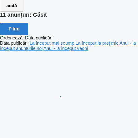
arată
11 anunțuri:
Găsit
Filtru
Ordonează
:
Data publicării
Data publicării
La început mai scump
La început la preț mic
Anul - la
început anunțurile noi
Anul - la început vechi