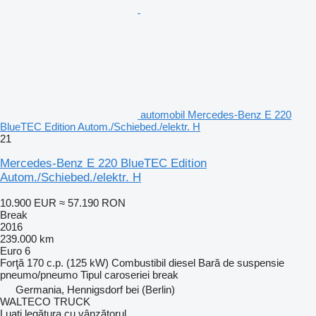
automobil Mercedes-Benz E 220
BlueTEC Edition Autom./Schiebed./elektr. H
21
Mercedes-Benz E 220 BlueTEC Edition
Autom./Schiebed./elektr. H
10.900 EUR
≈ 57.190 RON
Break
2016
239.000 km
Euro 6
Forţă
170 c.p. (125 kW)
Combustibil
diesel
Bară de suspensie
pneumo/pneumo
Tipul caroseriei
break
Germania, Hennigsdorf bei (Berlin)
WALTECO TRUCK
Luați legătura cu vânzătorul