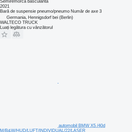
Semiremorcă basculantă
2021
Bară de suspensie
pneumo/pneumo
Număr de axe
3
Germania, Hennigsdorf bei (Berlin)
WALTECO TRUCK
Luați legătura cu vânzătorul
automobil BMW X5 /40d
M/B&W/HUD/LUFT/INDIVIDUAL/22/LASER