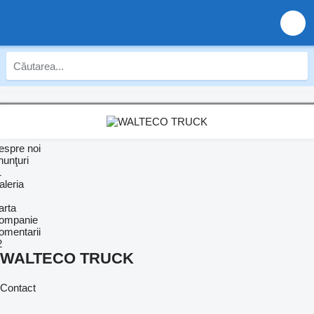
espre noi
nunţuri
1
aleria
arta
ompanie
omentarii
2
WALTECO TRUCK
Contact