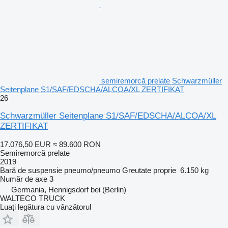
semiremorcă prelate Schwarzmüller
Seitenplane S1/SAF/EDSCHA/ALCOA/XL ZERTIFIKAT
26
Schwarzmüller Seitenplane S1/SAF/EDSCHA/ALCOA/XL
ZERTIFIKAT
17.076,50 EUR
≈ 89.600 RON
Semiremorcă prelate
2019
Bară de suspensie
pneumo/pneumo
Greutate proprie
6.150 kg
Număr de axe
3
Germania, Hennigsdorf bei (Berlin)
WALTECO TRUCK
Luați legătura cu vânzătorul