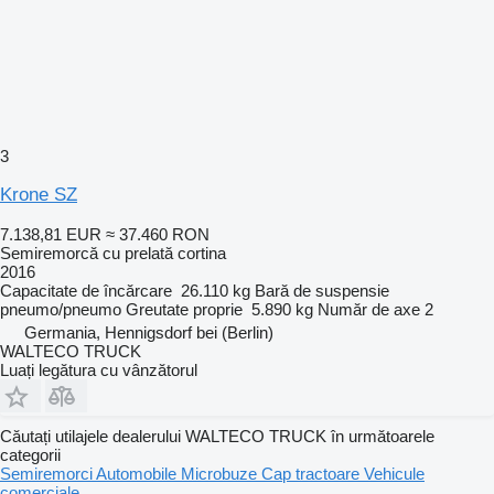
3
Krone SZ
7.138,81 EUR
≈ 37.460 RON
Semiremorcă cu prelată cortina
2016
Capacitate de încărcare
26.110 kg
Bară de suspensie
pneumo/pneumo
Greutate proprie
5.890 kg
Număr de axe
2
Germania, Hennigsdorf bei (Berlin)
WALTECO TRUCK
Luați legătura cu vânzătorul
Căutați utilajele dealerului WALTECO TRUCK în următoarele
categorii
Semiremorci
Automobile
Microbuze
Cap tractoare
Vehicule
comerciale