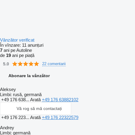
Vânzător verificat
În vînzare:
11 anunțuri
7
ani pe Autoline
de
19
ani pe piață
5.0
22 comentarii
Abonare la vânzător
Aleksey
Limbi:
rusă, germană
+49 176 638...
Arată
+49 176 63882102
Vă rog să mă contactați
+49 176 223...
Arată
+49 176 22322579
Andrey
Limbi:
germană