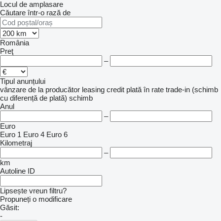
Locul de amplasare
Căutare într-o rază de
România
Preţ
–
Tipul anunțului
vânzare
de la producător
leasing
credit
plată în rate
trade-in (schimb
cu diferență de plată)
schimb
Anul
–
Euro
Euro 1
Euro 4
Euro 6
Kilometraj
–
km
Autoline ID
Lipsește vreun filtru?
Propuneți o modificare
Găsit:
-