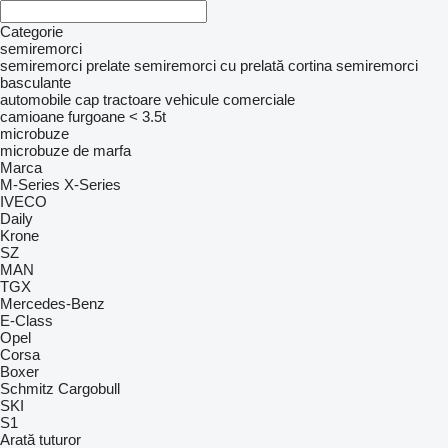
Categorie
semiremorci
semiremorci prelate
semiremorci cu prelată cortina
semiremorci
basculante
automobile
cap tractoare
vehicule comerciale
camioane furgoane < 3.5t
microbuze
microbuze de marfa
Marca
M-Series
X-Series
IVECO
Daily
Krone
SZ
MAN
TGX
Mercedes-Benz
E-Class
Opel
Corsa
Boxer
Schmitz Cargobull
SKI
S1
Arată tuturor