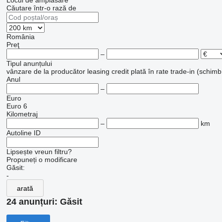
Locul de amplasare
Căutare într-o rază de
România
Preţ
–
Tipul anunțului
vânzare
de la producător
leasing
credit
plată în rate
trade-in (schimb
Anul
–
Euro
Euro 6
Kilometraj
–
km
Autoline ID
Lipsește vreun filtru?
Propuneți o modificare
Găsit:
-
arată
24 anunțuri:
Găsit