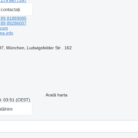
 179 6677397
contactați
 89 81889085
 89 89286007
.com
ne.info
7, München, Ludwigsfelder Str . 162
Arată harta
ui: 03:51 (CEST)
ntâlnire