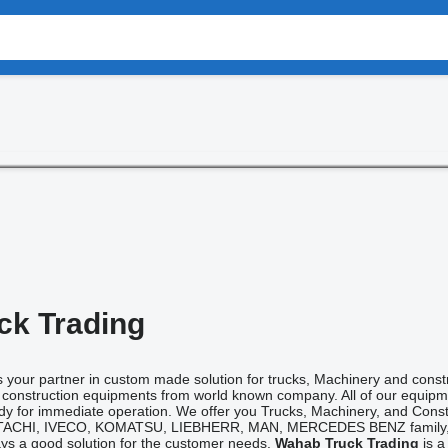
ck Trading
s your partner in custom made solution for trucks, Machinery and cons
 construction equipments from world known company. All of our equipm
dy for immediate operation. We offer you Trucks, Machinery, and Con
ACHI, IVECO, KOMATSU, LIEBHERR, MAN, MERCEDES BENZ family, S
s a good solution for the customer needs.
Wahab Truck Trading
is a