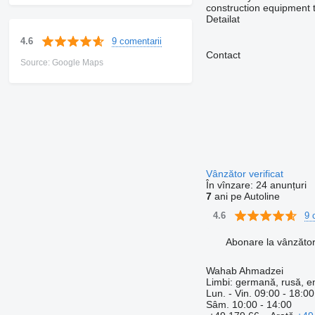
construction equipment 
Detailat
9 comentarii
4.6
Contact
Source: Google Maps
Vânzător verificat
În vînzare:
24 anunțuri
7
ani pe Autoline
9 
4.6
Abonare la vânzăto
Wahab Ahmadzei
Limbi:
germană, rusă, e
Lun. - Vin.
09:00 - 18:00
Sâm.
10:00 - 14:00