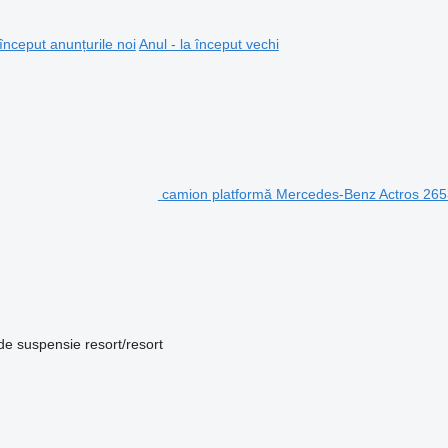
 început anunțurile noi
Anul - la început vechi
camion platformă Mercedes-Benz Actros 265
de suspensie
resort/resort