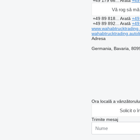
+49 179 66...
Arată
+49
Vă rog să mă 
+49 89 818...
Arată
+49
+49 89 892...
Arată
+49
www.wahabtrucktrading
wahabtrucktrading.autoli
Adresa
Germania, Bavaria, 8099
Ora locală a vânzătorul
Solicit o î
Trimite mesaj