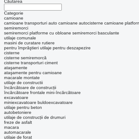
Căutarea
Categorie
camioane
camioane transporturi auto
camioane autocisterne
camioane platfor
semiremorci
semiremorci platforme cu obloane
semiremorci basculante
utilaje comunale
masini de curatare rutiere
pentru împrăştieri
utilaje pentru deszapezire
cisterne
cisterne semiremorcă
cisterne transporturi ciment
ataşamente
ataşamente pentru camioane
macarale montate
utilaje de constructii
încărcătoare de construcții
încărcătoare frontale
mini-încărcătoare
excavatoare
miniexcavatoare
buldoexcavatoare
utilaje pentru beton
autobetoniere
utilaje de construcții de drumuri
freze de asfalt
macara
automacarale
utilaje de forat