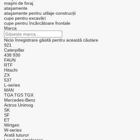
maşini de foraj
ataşamente
ataşamente pentru utilaje construcții
cupe pentru excavări
cupe pentru încărcătoare frontale
Marca
Nicio înregistrare găsită pentru această căutare
921
Caterpillar
438
930
FAUN
RTF
Hitachi
ZX
537
L-series
MAN
TGA
TGS
TGX
Mercedes-Benz
Actros
Unimog
SK
SF
ET
Wirtgen
W-series
Arată tuturor