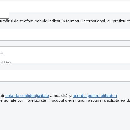
mărul de telefon: trebuie indicat în formatul internațional, cu prefixul țăr
ați
nota de confidențialitate
a noastră și
acordul pentru utilizatori
.
sonale vor fi prelucrate în scopul oferirii unui răspuns la solicitarea