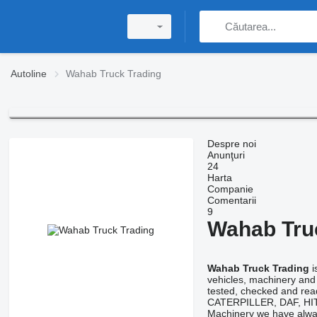
Autoline
Wahab Truck Trading
Despre noi
Anunţuri
24
Harta
Companie
Comentarii
9
Wahab Tru
Wahab Truck Trading
i
vehicles, machinery and
tested, checked and rea
CATERPILLER, DAF, HIT
Machinery we have alway