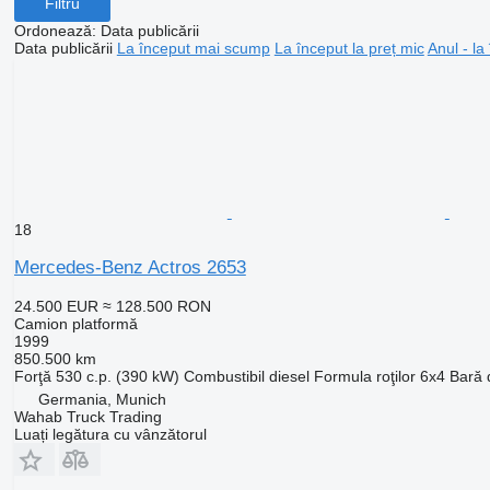
Filtru
Ordonează
:
Data publicării
Data publicării
La început mai scump
La început la preț mic
Anul - la
18
Mercedes-Benz Actros 2653
24.500 EUR
≈ 128.500 RON
Camion platformă
1999
850.500 km
Forţă
530 c.p. (390 kW)
Combustibil
diesel
Formula roţilor
6x4
Bară 
Germania, Munich
Wahab Truck Trading
Luați legătura cu vânzătorul