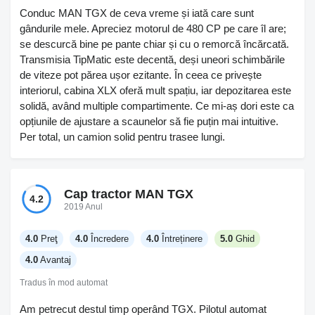
Conduc MAN TGX de ceva vreme și iată care sunt
gândurile mele. Apreciez motorul de 480 CP pe care îl are;
se descurcă bine pe pante chiar și cu o remorcă încărcată.
Transmisia TipMatic este decentă, deși uneori schimbările
de viteze pot părea ușor ezitante. În ceea ce privește
interiorul, cabina XLX oferă mult spațiu, iar depozitarea este
solidă, având multiple compartimente. Ce mi-aș dori este ca
opțiunile de ajustare a scaunelor să fie puțin mai intuitive.
Per total, un camion solid pentru trasee lungi.
Cap tractor MAN TGX
4.2
2019 Anul
4.0
Preţ
4.0
Încredere
4.0
Întreținere
5.0
Ghid
4.0
Avantaj
Tradus în mod automat
Am petrecut destul timp operând TGX. Pilotul automat