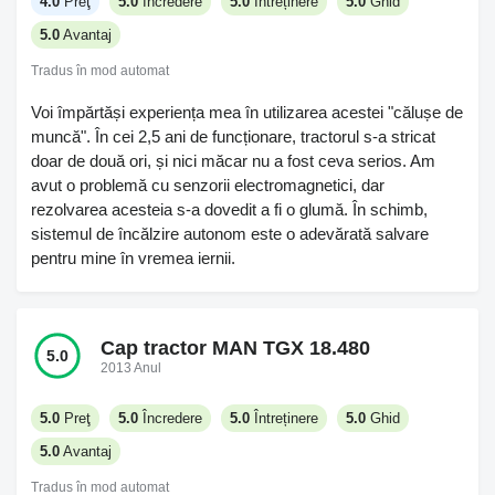
4.0
Preţ
5.0
Încredere
5.0
Întreținere
5.0
Ghid
locul unui ecran tactil; durează puțin să te obișnuiești, dar nu
5.0
Avantaj
trebuie să apeși pe un ecran în timp ce sari pe un drum
denivelat. Farurile sunt bune și ele, mult mai luminoase.
Tradus în mod automat
Trebuie să mă plâng puțin de unele dintre softurile din
Voi împărtăși experiența mea în utilizarea acestei "călușe de
sistemul de infotainment - nu sunt mereu la fel de fluide cum
muncă". În cei 2,5 ani de funcționare, tractorul s-a stricat
te-ai aștepta, dacă ești în grabă. De asemenea, asistentul
doar de două ori, și nici măcar nu a fost ceva serios. Am
de menținere pe bandă și celelalte sisteme de siguranță
avut o problemă cu senzorii electromagnetici, dar
sunt uneori enervante, dar cred că asta e prețul astăzi. În
rezolvarea acesteia s-a dovedit a fi o glumă. În schimb,
rest, sunt mulțumit de condus și confort în fiecare zi. Nu m-
sistemul de încălzire autonom este o adevărată salvare
ar deranja dacă ar fi puțin mai ieftin, dar recuperezi o parte
pentru mine în vremea iernii.
din cost cu un consum mai redus de combustibil.
Cap tractor MAN TGX 18.480
5.0
2013 Anul
5.0
Preţ
5.0
Încredere
5.0
Întreținere
5.0
Ghid
5.0
Avantaj
Tradus în mod automat