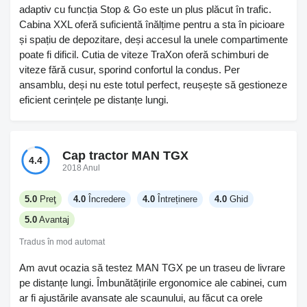
adaptiv cu funcția Stop & Go este un plus plăcut în trafic.
Cabina XXL oferă suficientă înălțime pentru a sta în picioare
și spațiu de depozitare, deși accesul la unele compartimente
poate fi dificil. Cutia de viteze TraXon oferă schimburi de
viteze fără cusur, sporind confortul la condus. Per
ansamblu, deși nu este totul perfect, reușește să gestioneze
eficient cerințele pe distanțe lungi.
Cap tractor MAN TGX
4.4
2018 Anul
5.0
Preţ
4.0
Încredere
4.0
Întreținere
4.0
Ghid
5.0
Avantaj
Tradus în mod automat
Am avut ocazia să testez MAN TGX pe un traseu de livrare
pe distanțe lungi. Îmbunătățirile ergonomice ale cabinei, cum
ar fi ajustările avansate ale scaunului, au făcut ca orele