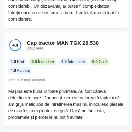
considerabil. Un dezavantaj ar putea fi complexitatea
întreținerii cu noile sisteme la bord. Per total, merită luat în
considerare.
Cap tractor MAN TGX 28.530
4.4
2012 Anul
4.0
Preţ
5.0
Încredere
4.0
Întreținere
5.0
Ghid
4.0
Avantaj
Tradus în mod automat
Mașina este bună în toate privințele. Au fost câteva
defecțiuni minore. Dar acest lucru se datorează faptului că
am grijă meticulos de întreținerea mașinii, înlocuiesc piesele
de uzură și o exploatez cu grijă. Dacă nu faci asta,
problemele și pierderile nu pot fi evitate.