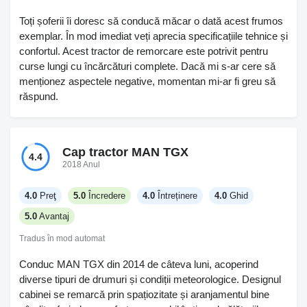
Toți șoferii îi doresc să conducă măcar o dată acest frumos
exemplar. În mod imediat veți aprecia specificațiile tehnice și
confortul. Acest tractor de remorcare este potrivit pentru
curse lungi cu încărcături complete. Dacă mi s-ar cere să
menționez aspectele negative, momentan mi-ar fi greu să
răspund.
Cap tractor MAN TGX
4.4
2018 Anul
4.0
Preţ
5.0
Încredere
4.0
Întreținere
4.0
Ghid
5.0
Avantaj
Tradus în mod automat
Conduc MAN TGX din 2014 de câteva luni, acoperind
diverse tipuri de drumuri și condiții meteorologice. Designul
cabinei se remarcă prin spațiozitate și aranjamentul bine