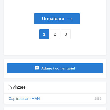
Următoare
2
3
1
Adaugă comentariul
În vînzare:
Cap tractoare MAN
2886