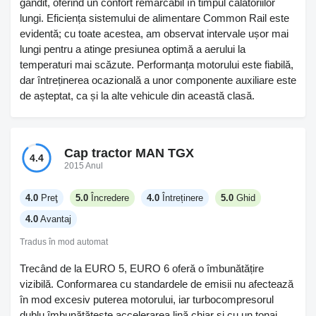
gândit, oferind un confort remarcabil în timpul călătoriilor
lungi. Eficiența sistemului de alimentare Common Rail este
evidentă; cu toate acestea, am observat intervale ușor mai
lungi pentru a atinge presiunea optimă a aerului la
temperaturi mai scăzute. Performanța motorului este fiabilă,
dar întreținerea ocazională a unor componente auxiliare este
de așteptat, ca și la alte vehicule din această clasă.
Cap tractor MAN TGX
4.4
2015 Anul
4.0
Preţ
5.0
Încredere
4.0
Întreținere
5.0
Ghid
4.0
Avantaj
Tradus în mod automat
Trecând de la EURO 5, EURO 6 oferă o îmbunătățire
vizibilă. Conformarea cu standardele de emisii nu afectează
în mod excesiv puterea motorului, iar turbocompresorul
dublu îmbunătățește accelerarea lină chiar și cu un tonaj