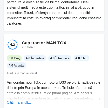
petrecute la volan să fie vizibil mai confortabile. Deși
sistemul multimedia este cuprinzător, inițial a părut puțin
copleșitor. Totuși, eficiența consumului de combustibil
îmbunătățită este un avantaj semnificativ, reducând costurile
călătoriei.
Cap tractor MAN TGX
4.2
2019 Anul
5.0
Preţ
4.0
Încredere
4.0
Întreținere
4.0
Ghid
4.0
Avantaj
Tradus în mod automat
Am condus noul TGX cu motorul D30 pe o grămadă de rute
diferite prin Europa în acest sezon. Trebuie să spun că
cifrele la combustibil sunt de primă pagină. Am condus
înainte D26, iar acesta este vizibil mai ieftin de întreținut, mai
Citiți mai mult...
ales pe distanțe lungi. Puterea e ok, a gestionat bine pantele