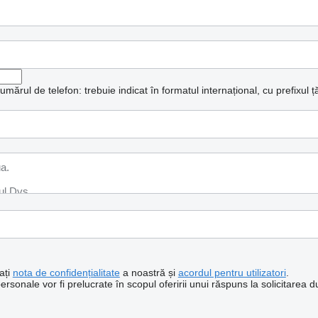
mărul de telefon: trebuie indicat în formatul internațional, cu prefixul țăr
ați
nota de confidențialitate
a noastră și
acordul pentru utilizatori
.
sonale vor fi prelucrate în scopul oferirii unui răspuns la solicitarea