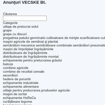
Anunţuri VECSKE Bt.
Căutarea
Categorie
utilaje de prelucrat solul
grape
grape cu discuri
pregatirea patului germinativ
cultivatoare de mirişte
scarificatoare
cul
maşini agricole de semănat şi plantat
semănători mecanice
semănătoare combinate
semănători pneumati
mașini de împrăștiat îngrășăminte
distribuitoare de îngrăşăminte
distribuitoare de îngrășăminte montat
echipamente pentru prelucrarea grâului
batoze
combine agricole
combine de recoltat cereale
secerători
hedere de porumb
echipamente industriale
echipamente alimentare
utilaje pentru prelucrarea produselor agricole
maşini de sortat
echipamente HoReCa
curățătoare legume