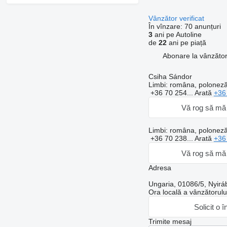
Vânzător verificat
În vînzare:
70 anunțuri
3
ani pe Autoline
de
22
ani pe piață
Abonare la vânzăto
Csiha Sándor
Limbi:
româna, poloneză
+36 70 254...
Arată
+36
Vă rog să mă 
Limbi:
româna, poloneză
+36 70 238...
Arată
+36
Vă rog să mă 
Adresa
Ungaria, 01086/5, Nyirá
Ora locală a vânzătorul
Solicit o î
Trimite mesaj