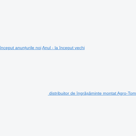
 început anunțurile noi
Anul - la început vechi
distribuitor de îngrășăminte montat Agro-T