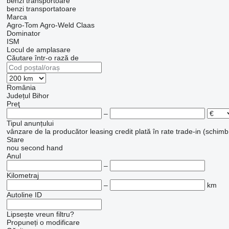
benzi transportoare
benzi transportatoare
Marca
Agro-Tom
Agro-Weld
Claas
Dominator
ISM
Locul de amplasare
Căutare într-o rază de
România
Județul Bihor
Preţ
–
Tipul anunțului
vânzare
de la producător
leasing
credit
plată în rate
trade-in (schimb
Stare
nou
second hand
Anul
–
Kilometraj
–
km
Autoline ID
Lipsește vreun filtru?
Propuneți o modificare