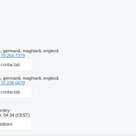
r
, germană, maghiară, engleză
 70 254 7379
contactați
, germană, maghiară, engleză
 70 238 0470
contactați
brány
ui: 04:34 (CEST)
ntâlnire