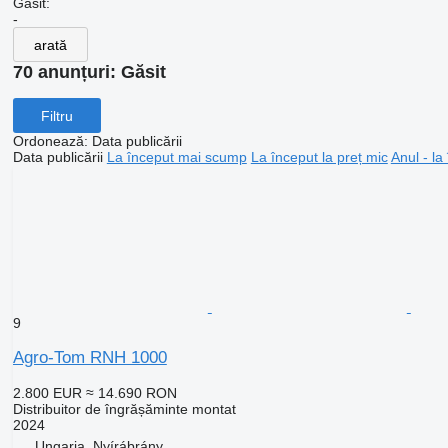
Găsit:
-
arată
70 anunțuri:
Găsit
Filtru
Ordonează
:
Data publicării
Data publicării
La început mai scump
La început la preț mic
Anul - la
9
Agro-Tom RNH 1000
2.800 EUR
≈ 14.690 RON
Distribuitor de îngrășăminte montat
2024
Ungaria, Nyírábrány