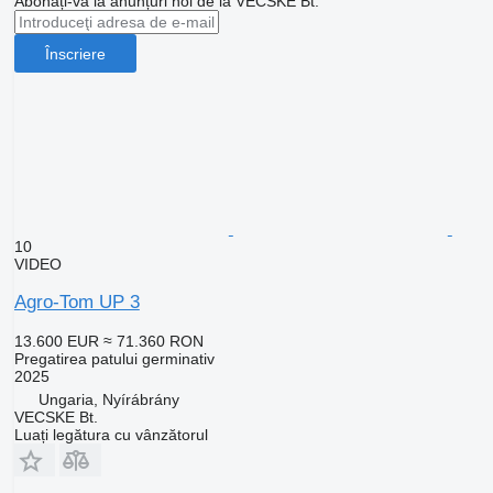
Abonați-vă la anunțuri noi de la VECSKE Bt.
Înscriere
10
VIDEO
Agro-Tom UP 3
13.600 EUR
≈ 71.360 RON
Pregatirea patului germinativ
2025
Ungaria, Nyírábrány
VECSKE Bt.
Luați legătura cu vânzătorul