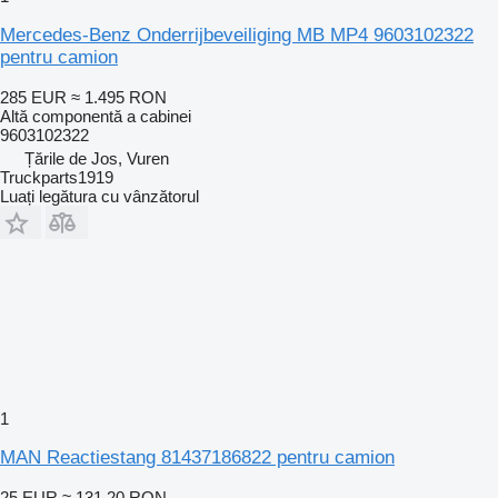
Mercedes-Benz Onderrijbeveiliging MB MP4 9603102322
pentru camion
285 EUR
≈ 1.495 RON
Altă componentă a cabinei
9603102322
Țările de Jos, Vuren
Truckparts1919
Luați legătura cu vânzătorul
1
MAN Reactiestang 81437186822 pentru camion
25 EUR
≈ 131,20 RON