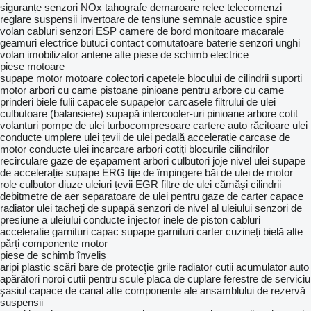
siguranțe
senzori NOx
tahografe
demaroare
relee
telecomenzi
reglare suspensii
invertoare de tensiune
semnale acustice
spire
volan
cabluri
senzori ESP
camere de bord
monitoare
macarale
geamuri electrice
butuci contact
comutatoare baterie
senzori unghi
volan
imobilizator
antene
alte piese de schimb electrice
piese motoare
supape motor
motoare
colectori
capetele blocului de cilindrii
suporti
motor
arbori cu came
pistoane
pinioane pentru arbore cu came
prinderi
biele
fulii
capacele supapelor
carcasele filtrului de ulei
culbutoare (balansiere) supapă
intercooler-uri
pinioane arbore cotit
volanturi
pompe de ulei
turbocompresoare
cartere auto
răcitoare ulei
conducte umplere ulei
țevii de ulei
pedală accelerație
carcase de
motor
conducte ulei incarcare
arbori cotiți
blocurile cilindrilor
recirculare gaze de eșapament
arbori culbutori
joje nivel ulei
supape
de accelerație
supape ERG
tije de împingere
băi de ulei de motor
role culbutor
diuze uleiuri
țevii EGR
filtre de ulei
cămăși cilindrii
debitmetre de aer
separatoare de ulei pentru gaze de carter
capace
radiator ulei
tacheți de supapă
senzori de nivel al uleiului
senzori de
presiune a uleiului
conducte injector
inele de piston
cabluri
acceleratie
garnituri capac supape
garnituri carter
cuzineți bielă
alte
părți componente motor
piese de schimb înveliș
aripi plastic
scări
bare de protecţie
grile radiator
cutii acumulator auto
apărători noroi
cutii pentru scule
placa de cuplare
ferestre de serviciu
şasiul
capace de canal
alte componente ale ansamblului de rezervă
suspensii