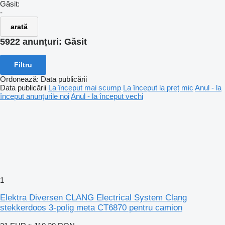
Găsit:
-
arată
5922 anunțuri:
Găsit
Filtru
Ordonează
:
Data publicării
Data publicării
La început mai scump
La început la preț mic
Anul - la
început anunțurile noi
Anul - la început vechi
1
Elektra Diversen CLANG Electrical System Clang
stekkerdoos 3-polig meta CT6870 pentru camion