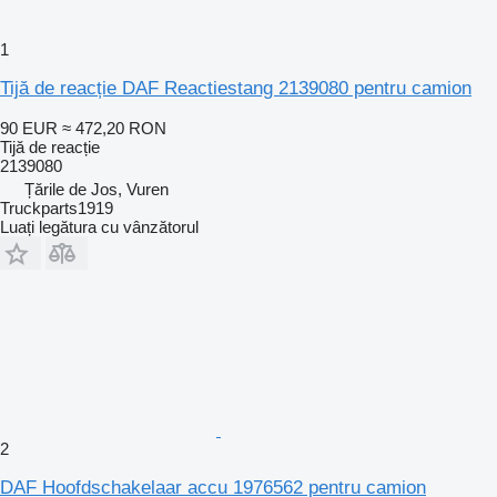
1
Tijă de reacție DAF Reactiestang 2139080 pentru camion
90 EUR
≈ 472,20 RON
Tijă de reacție
2139080
Țările de Jos, Vuren
Truckparts1919
Luați legătura cu vânzătorul
2
DAF Hoofdschakelaar accu 1976562 pentru camion