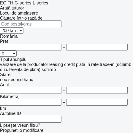
EC
FH
G-series
L-series
Arată tuturor
Locul de amplasare
Căutare într-o rază de
România
Preţ
–
Tipul anunțului
vânzare
de la producător
leasing
credit
plată în rate
trade-in (schimb
cu diferență de plată)
schimb
Stare
nou
second hand
Anul
–
Kilometraj
–
km
Autoline ID
Lipsește vreun filtru?
Propuneți o modificare