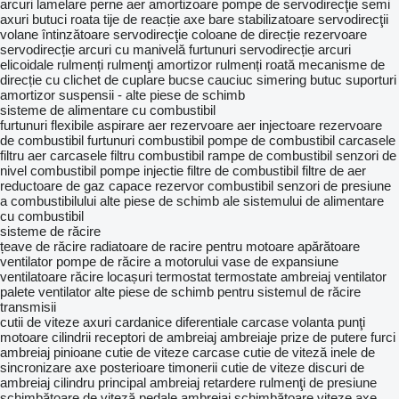
arcuri lamelare
perne aer
amortizoare
pompe de servodirecţie
semi
axuri
butuci roata
tije de reacție
axe
bare stabilizatoare
servodirecţii
volane
întinzătoare servodirecţie
coloane de direcție
rezervoare
servodirecție
arcuri cu manivelă
furtunuri servodirecție
arcuri
elicoidale
rulmenți
rulmenţi amortizor
rulmenți roată
mecanisme de
direcție cu clichet de cuplare
bucse cauciuc
simering butuc
suporturi
amortizor
suspensii - alte piese de schimb
sisteme de alimentare cu combustibil
furtunuri flexibile aspirare aer
rezervoare aer
injectoare
rezervoare
de combustibil
furtunuri combustibil
pompe de combustibil
carcasele
filtru aer
carcasele filtru combustibil
rampe de combustibil
senzori de
nivel combustibil
pompe injectie
filtre de combustibil
filtre de aer
reductoare de gaz
capace rezervor combustibil
senzori de presiune
a combustibilului
alte piese de schimb ale sistemului de alimentare
cu combustibil
sisteme de răcire
țeave de răcire
radiatoare de racire pentru motoare
apărătoare
ventilator
pompe de răcire a motorului
vase de expansiune
ventilatoare răcire
locașuri termostat
termostate
ambreiaj ventilator
palete ventilator
alte piese de schimb pentru sistemul de răcire
transmisii
cutii de viteze
axuri cardanice
diferentiale
carcase volanta
punţi
motoare
cilindrii receptori de ambreiaj
ambreiaje
prize de putere
furci
ambreiaj
pinioane cutie de viteze
carcase cutie de viteză
inele de
sincronizare
axe posterioare
timonerii cutie de viteze
discuri de
ambreiaj
cilindru principal ambreiaj
retardere
rulmenţi de presiune
schimbătoare de viteză
pedale ambreiaj
schimbătoare viteze
axe