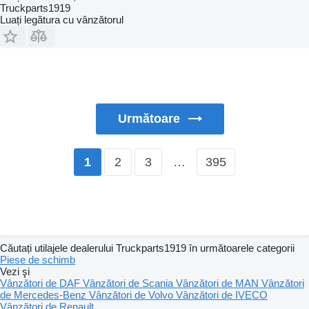
Truckparts1919
Luați legătura cu vânzătorul
Următoare
2
3
…
395
1
Căutați utilajele dealerului Truckparts1919 în următoarele categorii
Piese de schimb
Vezi şi
Vânzători de DAF
Vânzători de Scania
Vânzători de MAN
Vânzători
de Mercedes-Benz
Vânzători de Volvo
Vânzători de IVECO
Vânzători de Renault