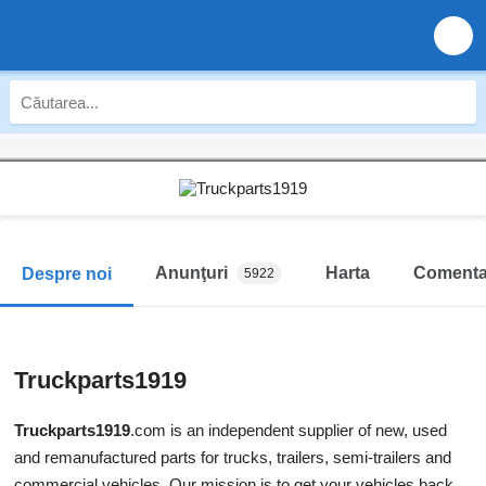
Anunţuri
Harta
Comentar
Despre noi
5922
Truckparts1919
Truckparts1919
.com is an independent supplier of new, used
and remanufactured parts for trucks, trailers, semi-trailers and
commercial vehicles. Our mission is to get your vehicles back