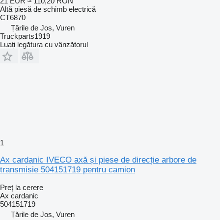
21 EUR
≈ 110,20 RON
Altă piesă de schimb electrică
CT6870
Țările de Jos, Vuren
Truckparts1919
Luați legătura cu vânzătorul
1
Ax cardanic IVECO axă și piese de direcție arbore de
transmisie 504151719 pentru camion
Preț la cerere
Ax cardanic
504151719
Țările de Jos, Vuren