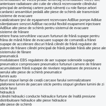
anterioare
radiatoare ulei cutie de viteză
rezervoarele cilindrului
principal de ambreiaj
cartere punți
rulmenți cu role
flanșe arbori
cardanici
ansambluri pedală
alte piese de schimb ale transmisiei
sisteme de evacuare
catalizatoare
ţevi de eşapament
rezervoare AdBlue
pompe Adblue
silențiatoare
senzori AdBlue
racordul flexibil esapament
injectoare
AdBlue
alte piese de schimb pentru sistemul de evacuare
sisteme de frânare
etriere frana
servofrâne vacuum
furtunuri de frână
supape pentru
frâna de mână
frâne de evacuare
supape de comandă a frânei
supape de accelerare
discuri frână
cilindri de frână
regulator de
putere de frânare
cilindri principali de frână
pedale frână
alte piese ale
sistemului de fânare
pneumatică
modulatoare EBS
regulatore de aer
supape solenoide
supape
pneumatice
compresoare pneumatice
furtunuri
camere de frânare
acumulatoare frână
supape de nivelare
regulatoare de presiune a
aerului
alte piese de schimb pneumatice
lumini auto
faruri
stopuri
lampi de ceață
carcase farului
semnalizatoare
plafoniere
lumini de parcare
sticle pentru stopuri
girofare
lumini de zi
sticle faruri
hidraulică
cilindrii hidraulici
conducte hidraulice
furtune de înaltă presiune
distribuitoare hidraulice
alte piese hidraulice
alte piese de schimb