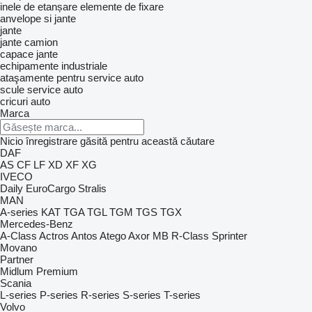
inele de etanșare
elemente de fixare
anvelope si jante
jante
jante camion
capace jante
echipamente industriale
ataşamente pentru service auto
scule service auto
cricuri auto
Marca
Nicio înregistrare găsită pentru această căutare
DAF
AS
CF
LF
XD
XF
XG
IVECO
Daily
EuroCargo
Stralis
MAN
A-series
KAT
TGA
TGL
TGM
TGS
TGX
Mercedes-Benz
A-Class
Actros
Antos
Atego
Axor
MB
R-Class
Sprinter
Movano
Partner
Midlum
Premium
Scania
L-series
P-series
R-series
S-series
T-series
Volvo