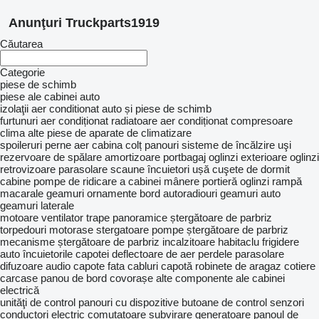
Anunţuri Truckparts1919
Căutarea
Categorie
piese de schimb
piese ale cabinei auto
izolaţii
aer conditionat auto și piese de schimb
furtunuri aer condiționat
radiatoare aer condiționat
compresoare
clima
alte piese de aparate de climatizare
spoileruri
perne aer cabina
colț panouri
sisteme de încălzire
uşi
rezervoare de spălare
amortizoare portbagaj
oglinzi exterioare
oglinzi
retrovizoare
parasolare
scaune
încuietori ușă
cuşete de dormit
cabine
pompe de ridicare a cabinei
mânere portieră
oglinzi rampă
macarale geamuri
ornamente bord
autoradiouri
geamuri auto
geamuri laterale
motoare ventilator
trape panoramice
ștergătoare de parbriz
torpedouri
motorase stergatoare
pompe ștergătoare de parbriz
mecanisme ștergătoare de parbriz
incalzitoare habitaclu
frigidere
auto
încuietorile capotei
deflectoare de aer
perdele parasolare
difuzoare audio
capote fata
cabluri capotă
robinete de aragaz
cotiere
carcase panou de bord
covorașe
alte componente ale cabinei
electrică
unităţi de control
panouri cu dispozitive
butoane de control
senzori
conductori electric
comutatoare subvirare
generatoare
panoul de