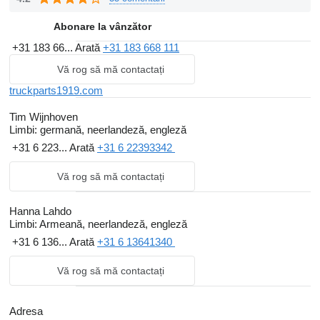
maintenance of your own fleet and enable you to provide a fine
distribution in your area. Many of our products are available on
Abonare la vânzător
our web shop.
+31 183 66...
Arată
+31 183 668 111
Vă rog să mă contactați
Powered by Kleyn
Truckparts1919
is powered by Kleyn, worldwide trader of
truckparts1919.com
trucks, trailers and commercial vehicles. We operate as a
Tim Wijnhoven
separate business at the Kleyn premises in the Netherlands.
Limbi:
germană, neerlandeză, engleză
Kleyn is our biggest supplier of vehicles we disassemble, and we
+31 6 223...
Arată
+31 6 22393342
are main supplier for the Kleyn Services workshops (trucks and
Vă rog să mă contactați
light commercial vehicles).
Hanna Lahdo
Limbi:
Armeană, neerlandeză, engleză
+31 6 136...
Arată
+31 6 13641340
Vă rog să mă contactați
Adresa