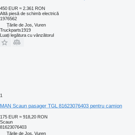
450 EUR
≈ 2.361 RON
Altă piesă de schimb electrică
1976562
Țările de Jos, Vuren
Truckparts1919
Luați legătura cu vânzătorul
1
MAN Scaun pasager TGL 81623076403 pentru camion
175 EUR
≈ 918,20 RON
Scaun
81623076403
Țările de Jos, Vuren