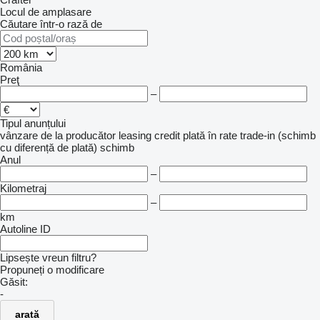
Locul de amplasare
Căutare într-o rază de
România
Preţ
–
Tipul anunțului
vânzare
de la producător
leasing
credit
plată în rate
trade-in (schimb
cu diferență de plată)
schimb
Anul
–
Kilometraj
–
km
Autoline ID
Lipsește vreun filtru?
Propuneți o modificare
Găsit:
-
arată