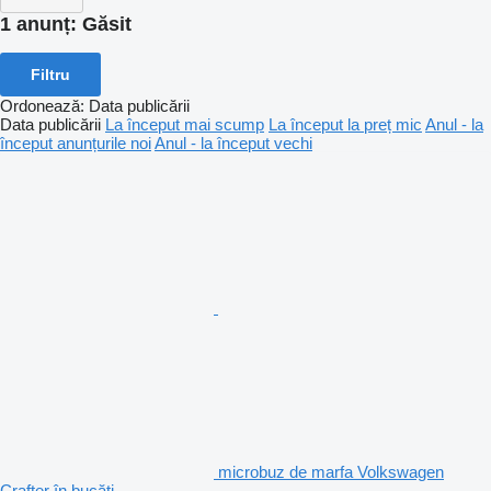
1 anunț:
Găsit
Filtru
Ordonează
:
Data publicării
Data publicării
La început mai scump
La început la preț mic
Anul - la
început anunțurile noi
Anul - la început vechi
microbuz de marfa Volkswagen
Crafter în bucăți