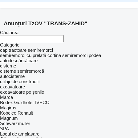
Anunţuri TzOV "TRANS-ZAHID"
Căutarea
Categorie
cap tractoare
semiremorci
semiremorci cu prelată cortina
semiremorci podea
autodescărcătoare
cisterne
cisterne semiremorcă
autocisterne
utilaje de constructii
excavatoare
excavatoare pe şenile
Marca
Bodex
Goldhofer
IVECO
Magirus
Kobelco
Renault
Magnum
Schwarzmüller
SPA
Locul de amplasare