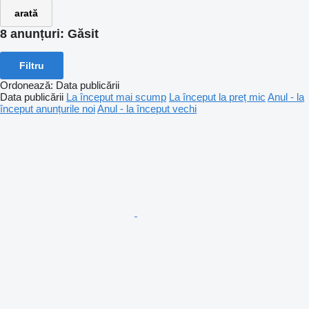
arată
8 anunțuri:
Găsit
Filtru
Ordonează
:
Data publicării
Data publicării
La început mai scump
La început la preț mic
Anul - la
început anunțurile noi
Anul - la început vechi