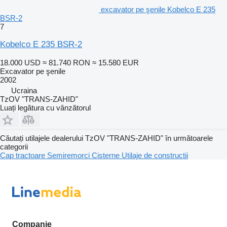
excavator pe şenile Kobelco E 235
BSR-2
7
Kobelco E 235 BSR-2
18.000 USD
≈ 81.740 RON
≈ 15.580 EUR
Excavator pe şenile
2002
Ucraina
TzOV "TRANS-ZAHID"
Luați legătura cu vânzătorul
Căutați utilajele dealerului TzOV "TRANS-ZAHID" în următoarele
categorii
Cap tractoare
Semiremorci
Cisterne
Utilaje de constructii
Companie