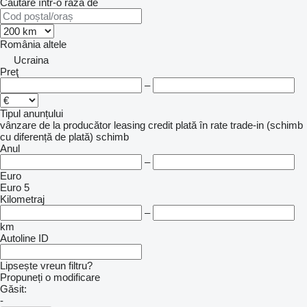
Căutare într-o rază de
România
altele
Ucraina
Preţ
–
Tipul anunțului
vânzare
de la producător
leasing
credit
plată în rate
trade-in (schimb
cu diferență de plată)
schimb
Anul
–
Euro
Euro 5
Kilometraj
–
km
Autoline ID
Lipsește vreun filtru?
Propuneți o modificare
Găsit:
-