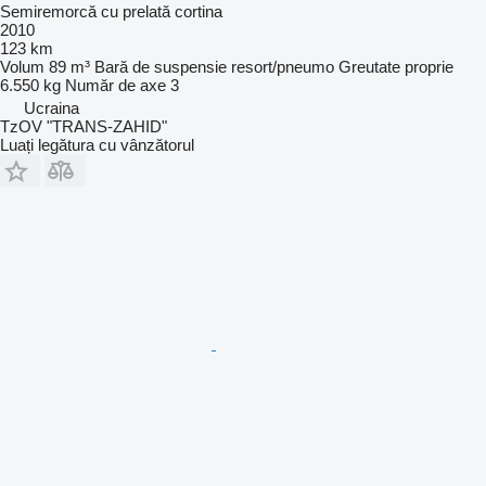
Semiremorcă cu prelată cortina
2010
123 km
Volum
89 m³
Bară de suspensie
resort/pneumo
Greutate proprie
6.550 kg
Număr de axe
3
Ucraina
TzOV "TRANS-ZAHID"
Luați legătura cu vânzătorul