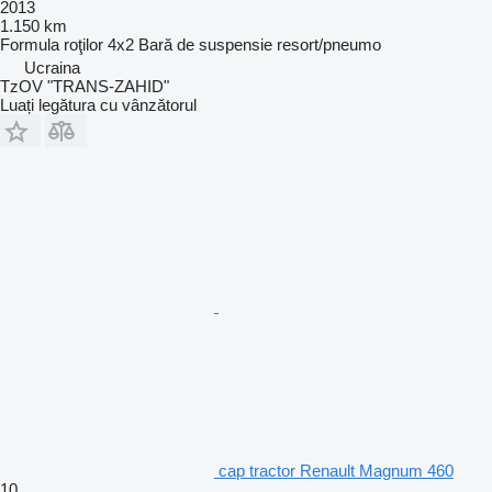
2013
1.150 km
Formula roţilor
4x2
Bară de suspensie
resort/pneumo
Ucraina
TzOV "TRANS-ZAHID"
Luați legătura cu vânzătorul
cap tractor Renault Magnum 460
10