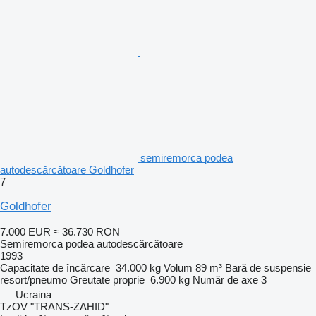
semiremorca podea
autodescărcătoare Goldhofer
7
Goldhofer
7.000 EUR
≈ 36.730 RON
Semiremorca podea autodescărcătoare
1993
Capacitate de încărcare
34.000 kg
Volum
89 m³
Bară de suspensie
resort/pneumo
Greutate proprie
6.900 kg
Număr de axe
3
Ucraina
TzOV "TRANS-ZAHID"