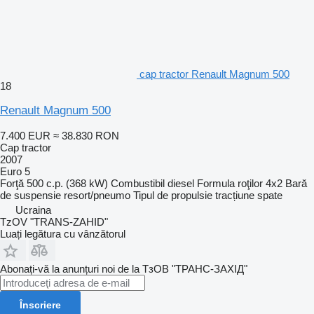
cap tractor Renault Magnum 500
18
Renault Magnum 500
7.400 EUR
≈ 38.830 RON
Cap tractor
2007
Euro 5
Forţă
500 c.p. (368 kW)
Combustibil
diesel
Formula roţilor
4x2
Bară
de suspensie
resort/pneumo
Tipul de propulsie
tracțiune spate
Ucraina
TzOV "TRANS-ZAHID"
Luați legătura cu vânzătorul
Abonați-vă la anunțuri noi de la ТзОВ "ТРАНС-ЗАХІД"
Înscriere