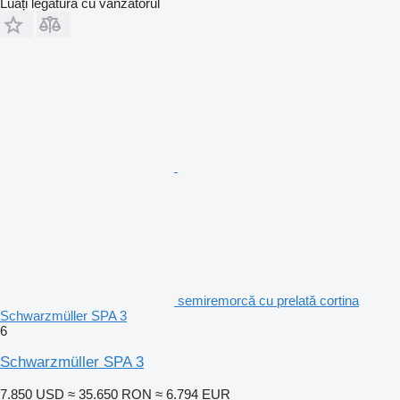
Luați legătura cu vânzătorul
semiremorcă cu prelată cortina
Schwarzmüller SPA 3
6
Schwarzmüller SPA 3
7.850 USD
≈ 35.650 RON
≈ 6.794 EUR