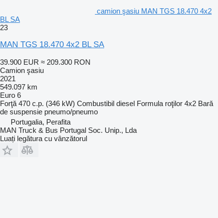
camion şasiu MAN TGS 18.470 4x2
BL SA
23
MAN TGS 18.470 4x2 BL SA
39.900 EUR
≈ 209.300 RON
Camion şasiu
2021
549.097 km
Euro 6
Forţă
470 c.p. (346 kW)
Combustibil
diesel
Formula roţilor
4x2
Bară
de suspensie
pneumo/pneumo
Portugalia, Perafita
MAN Truck & Bus Portugal Soc. Unip., Lda
Luați legătura cu vânzătorul