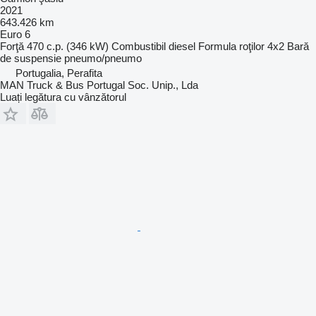
2021
643.426 km
Euro 6
Forţă
470 c.p. (346 kW)
Combustibil
diesel
Formula roţilor
4x2
Bară
de suspensie
pneumo/pneumo
Portugalia, Perafita
MAN Truck & Bus Portugal Soc. Unip., Lda
Luați legătura cu vânzătorul