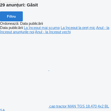
29 anunțuri:
Găsit
Filtru
Ordonează
:
Data publicării
Data publicării
La început mai scump
La început la preț mic
Anul - la
început anunțurile noi
Anul - la început vechi
cap tractor MAN TGS 18.470 4x2 BL
SA