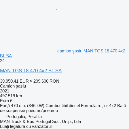
camion şasiu MAN TGS 18.470 4x2
BL SA
24
MAN TGS 18.470 4x2 BL SA
39.950,41 EUR
≈ 209.600 RON
Camion şasiu
2021
497.518 km
Euro 6
Forţă
470 c.p. (346 kW)
Combustibil
diesel
Formula roţilor
4x2
Bară
de suspensie
pneumo/pneumo
Portugalia, Perafita
MAN Truck & Bus Portugal Soc. Unip., Lda
Luați legătura cu vânzătorul