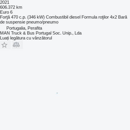
2021
606.372 km
Euro 6
Forţă
470 c.p. (346 kW)
Combustibil
diesel
Formula roţilor
4x2
Bară
de suspensie
pneumo/pneumo
Portugalia, Perafita
MAN Truck & Bus Portugal Soc. Unip., Lda
Luați legătura cu vânzătorul