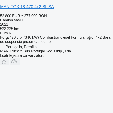
MAN TGX 18.470 4x2 BL SA
52.800 EUR
≈ 277.000 RON
Camion şasiu
2021
523.225 km
Euro 6
Forţă
470 c.p. (346 kW)
Combustibil
diesel
Formula roţilor
4x2
Bară
de suspensie
pneumo/pneumo
Portugalia, Perafita
MAN Truck & Bus Portugal Soc. Unip., Lda
Luați legătura cu vânzătorul