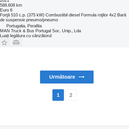
2021
588.608 km
Euro 6
Forţă
510 c.p. (375 kW)
Combustibil
diesel
Formula roţilor
4x2
Bară
de suspensie
pneumo/pneumo
Portugalia, Perafita
MAN Truck & Bus Portugal Soc. Unip., Lda
Luați legătura cu vânzătorul
Următoare
2
1