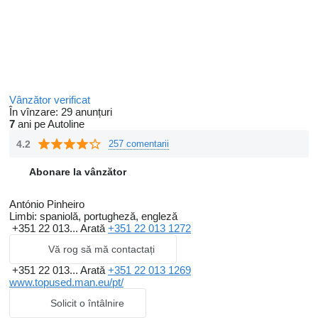
Vânzător verificat
În vînzare:
29 anunțuri
7
ani pe Autoline
4.2
257 comentarii
Abonare la vânzător
António Pinheiro
Limbi:
spaniolă, portugheză, engleză
+351 22 013...
Arată
+351 22 013 1272
Vă rog să mă contactați
+351 22 013...
Arată
+351 22 013 1269
www.topused.man.eu/pt/
Solicit o întâlnire