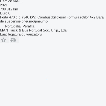
Camion şasiu
2021
708.312 km
Euro 6
Forţă
470 c.p. (346 kW)
Combustibil
diesel
Formula roţilor
4x2
Bară
de suspensie
pneumo/pneumo
Portugalia, Perafita
MAN Truck & Bus Portugal Soc. Unip., Lda
Luați legătura cu vânzătorul