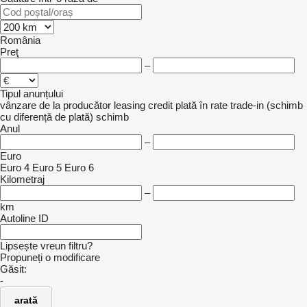
România
Preţ
–
Tipul anunțului
vânzare
de la producător
leasing
credit
plată în rate
trade-in (schimb
cu diferență de plată)
schimb
Anul
–
Euro
Euro 4
Euro 5
Euro 6
Kilometraj
–
km
Autoline ID
Lipsește vreun filtru?
Propuneți o modificare
Găsit:
-
arată