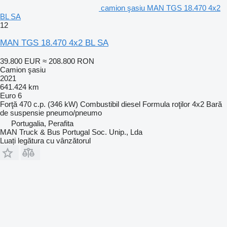
camion şasiu MAN TGS 18.470 4x2
BL SA
12
MAN TGS 18.470 4x2 BL SA
39.800 EUR
≈ 208.800 RON
Camion şasiu
2021
641.424 km
Euro 6
Forţă
470 c.p. (346 kW)
Combustibil
diesel
Formula roţilor
4x2
Bară
de suspensie
pneumo/pneumo
Portugalia, Perafita
MAN Truck & Bus Portugal Soc. Unip., Lda
Luați legătura cu vânzătorul