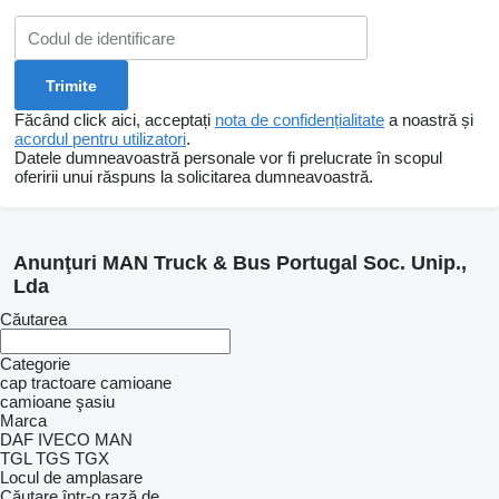
Făcând click aici, acceptați
nota de confidențialitate
a noastră și
acordul pentru utilizatori
.
Datele dumneavoastră personale vor fi prelucrate în scopul
oferirii unui răspuns la solicitarea dumneavoastră.
Anunţuri MAN Truck & Bus Portugal Soc. Unip.,
Lda
Căutarea
Categorie
cap tractoare
camioane
camioane şasiu
Marca
DAF
IVECO
MAN
TGL
TGS
TGX
Locul de amplasare
Căutare într-o rază de