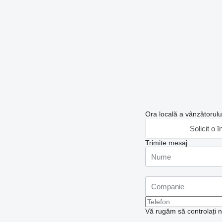
Ora locală a vânzătorul
Solicit o î
Trimite mesaj
Vă rugăm să controlați nu