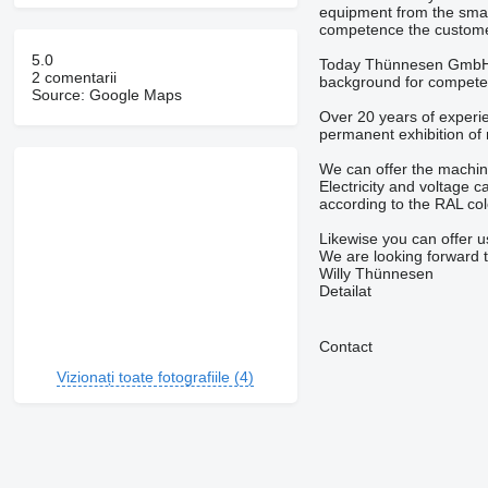
equipment from the small
competence the customer
5.0
Today Thünnesen GmbH is
2 comentarii
background for competen
Source: Google Maps
Over 20 years of experi
permanent exhibition o
We can offer the machin
Electricity and voltage 
according to the RAL col
Likewise you can offer 
We are looking forward t
Willy Thünnesen
Detailat
Contact
Vizionați toate fotografiile (4)