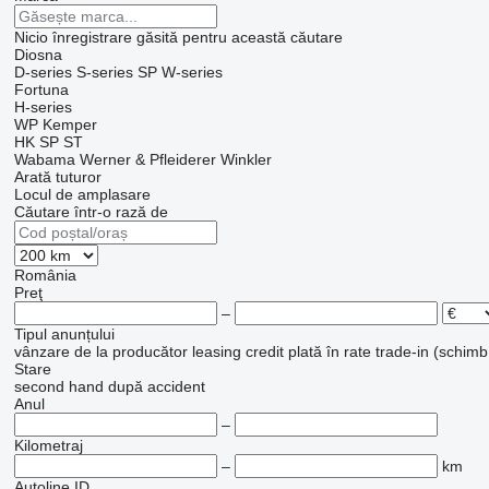
Nicio înregistrare găsită pentru această căutare
Diosna
D-series
S-series
SP
W-series
Fortuna
H-series
WP Kemper
HK
SP
ST
Wabama
Werner & Pfleiderer
Winkler
Arată tuturor
Locul de amplasare
Căutare într-o rază de
România
Preţ
–
Tipul anunțului
vânzare
de la producător
leasing
credit
plată în rate
trade-in (schimb
Stare
second hand
după accident
Anul
–
Kilometraj
–
km
Autoline ID