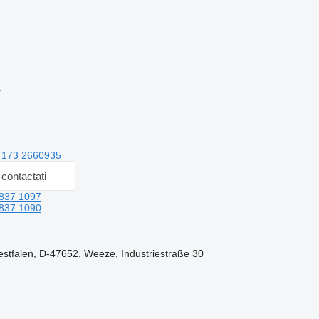
r
 173 2660935
contactați
837 1097
837 1090
stfalen, D-47652, Weeze, Industriestraße 30