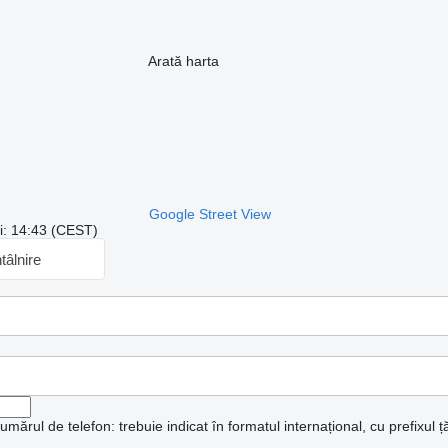
Arată harta
Google Street View
ui: 14:43 (CEST)
ntâlnire
mărul de telefon: trebuie indicat în formatul internațional, cu prefixul țăr