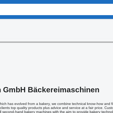
 GmbH Bäckereimaschinen
 which has evolved from a bakery, we combine technical know-how and f
lients top quality products plus advice and service at a fair price. Cus
 second-hand bakery machines with the aim to provide bakery technology