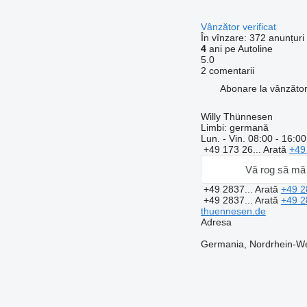
Vânzător verificat
În vînzare:
372 anunțuri
4
ani pe Autoline
5.0
2 comentarii
Abonare la vânzăto
Willy Thünnesen
Limbi:
germană
Lun. - Vin.
08:00 - 16:00
+49 173 26...
Arată
+49
Vă rog să mă 
+49 2837...
Arată
+49 2
+49 2837...
Arată
+49 2
thuennesen.de
Adresa
Germania, Nordrhein-We