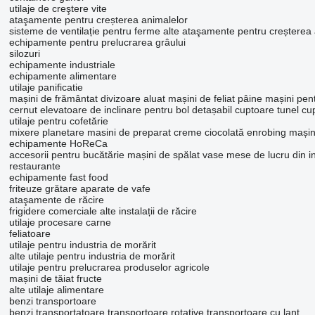
utilaje de creştere vite
ataşamente pentru creșterea animalelor
sisteme de ventilație pentru ferme
alte ataşamente pentru creșterea 
echipamente pentru prelucrarea grâului
silozuri
echipamente industriale
echipamente alimentare
utilaje panificatie
mașini de frământat
divizoare aluat
mașini de feliat pâine
mașini pent
cernut
elevatoare de inclinare pentru bol detașabil
cuptoare tunel
cup
utilaje pentru cofetărie
mixere planetare
masini de preparat creme
ciocolată enrobing mașin
echipamente HoReCa
accesorii pentru bucătărie
mașini de spălat vase
mese de lucru din i
restaurante
echipamente fast food
friteuze
grătare
aparate de vafe
ataşamente de răcire
frigidere comerciale
alte instalații de răcire
utilaje procesare carne
feliatoare
utilaje pentru industria de morărit
alte utilaje pentru industria de morărit
utilaje pentru prelucrarea produselor agricole
mașini de tăiat fructe
alte utilaje alimentare
benzi transportoare
benzi transportatoare
transportoare rotative
transportoare cu lanț