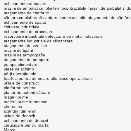
echipamente ambalare
masini de ambalat cu folie termocontractibila
mașini de ambalat si d
ataşamente de cântărire
cântare cu platformă
cantare comerciale
alte ataşamente de cântări
echipamente de spălat
chiuvete industriale
echipamente de procesare
rezervoare industriale
detectoare de metal industriale
ataşamente industriale de climatizare
ataşamente de ventilare
mașini de tipărit
mașini de tampografie
ataşamente de pompare
pompe alimentare
piese de schimb
părți operaționale
foarfeci pentru demolare
alte piese operaționale
utilaje de constructii
platforme aeriene
platforme autoridicătoare
materii prime
materii prime lemnoase
cherestea
scânduri din lemn
utilaje de depozit
echipamente de depozit
cărucioare pentru marfă
Marca