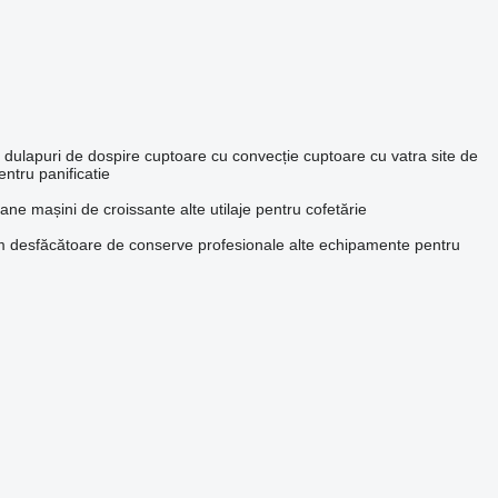
dulapuri de dospire
cuptoare cu convecție
cuptoare cu vatra
site de
pentru panificatie
oane
mașini de croissante
alte utilaje pentru cofetărie
m
desfăcătoare de conserve profesionale
alte echipamente pentru