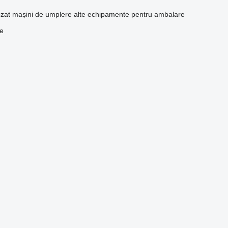
ozat
mașini de umplere
alte echipamente pentru ambalare
re