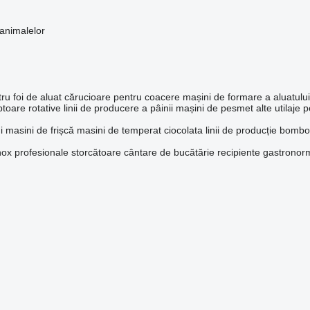
animalelor
ru foi de aluat
cărucioare pentru coacere
mașini de formare a aluatului
toare rotative
linii de producere a pâinii
mașini de pesmet
alte utilaje 
i
masini de frișcă
masini de temperat ciocolata
linii de producție bomb
nox profesionale
storcătoare
cântare de bucătărie
recipiente gastronor