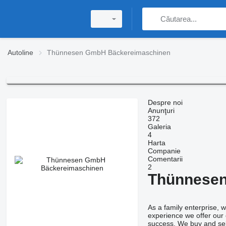
Autoline
Thünnesen GmbH Bäckereimaschinen
Despre noi
Anunţuri
372
Galeria
4
Harta
Companie
Comentarii
2
Thünnesen
As a family enterprise,
experience we offer our c
success. We buy and sell