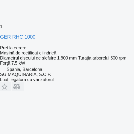
1
GER RHC 1000
Preț la cerere
Mașină de rectificat cilindrică
Diametrul discului de șlefuire
1.900 mm
Turația arborelui
500 rpm
Forţă
7,5 kW
Spania, Barcelona
SG MAQUINARIA, S.C.P.
Luați legătura cu vânzătorul