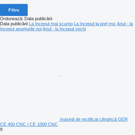
Filtru
Ordonează
:
Data publicării
Data publicării
La început mai scump
La început la preț mic
Anul - la
început anunțurile noi
Anul - la început vechi
mașină de rectificat cilindrică GER
CE 450 CNC / CE 1000 CNC
9