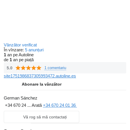
Vânzător verificat
În vînzare:
5 anunțuri
1
an pe Autoline
de
1
an pe piață
5.0
1 comentariu
site1751986837305993472.autoline.es
Abonare la vânzător
German Sánchez
+34 670 24 ...
Arată
+34 670 24 01 36
Vă rog să mă contactați