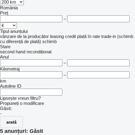
România
Preţ
–
Tipul anunțului
vânzare
de la producător
leasing
credit
plată în rate
trade-in (schimb
cu diferență de plată)
schimb
Stare
second hand
recondiționat
Anul
–
Kilometraj
–
km
Autoline ID
Lipsește vreun filtru?
Propuneți o modificare
Găsit:
-
arată
5 anunțuri:
Găsit