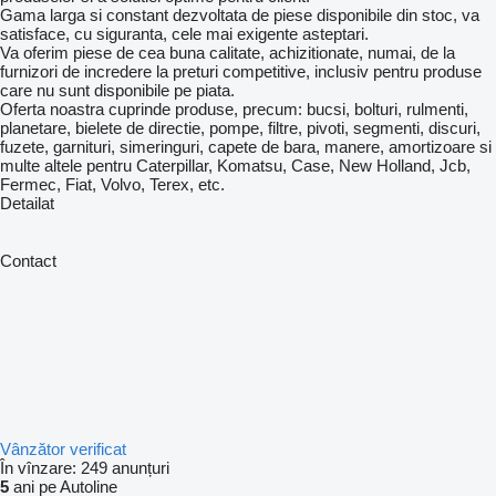
Gama larga si constant dezvoltata de piese disponibile din stoc, va
satisface, cu siguranta, cele mai exigente asteptari.
Va oferim piese de cea buna calitate, achizitionate, numai, de la
furnizori de incredere la preturi competitive, inclusiv pentru produse
care nu sunt disponibile pe piata.
Oferta noastra cuprinde produse, precum: bucsi, bolturi, rulmenti,
planetare, bielete de directie, pompe, filtre, pivoti, segmenti, discuri,
fuzete, garnituri, simeringuri, capete de bara, manere, amortizoare si
multe altele pentru Caterpillar, Komatsu, Case, New Holland, Jcb,
Fermec, Fiat, Volvo, Terex, etc.
Detailat
Contact
Vânzător verificat
În vînzare:
249 anunțuri
5
ani pe Autoline