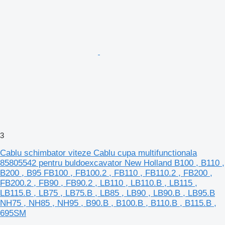
3
Cablu schimbator viteze Cablu cupa multifunctionala
85805542 pentru buldoexcavator New Holland B100 , B110 ,
B200 , B95 FB100 , FB100.2 , FB110 , FB110.2 , FB200 ,
FB200.2 , FB90 , FB90.2 , LB110 , LB110.B , LB115 ,
LB115.B , LB75 , LB75.B , LB85 , LB90 , LB90.B , LB95.B
NH75 , NH85 , NH95 , B90.B , B100.B , B110.B , B115.B ,
695SM