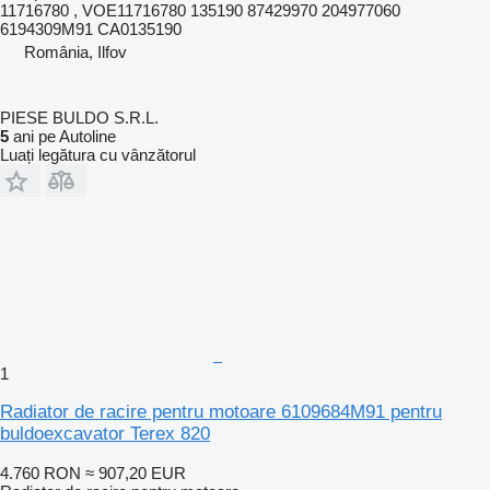
11716780 , VOE11716780 135190 87429970 204977060
6194309M91 CA0135190
România, Ilfov
PIESE BULDO S.R.L.
5
ani pe Autoline
Luați legătura cu vânzătorul
1
Radiator de racire pentru motoare 6109684M91 pentru
buldoexcavator Terex 820
4.760 RON
≈ 907,20 EUR