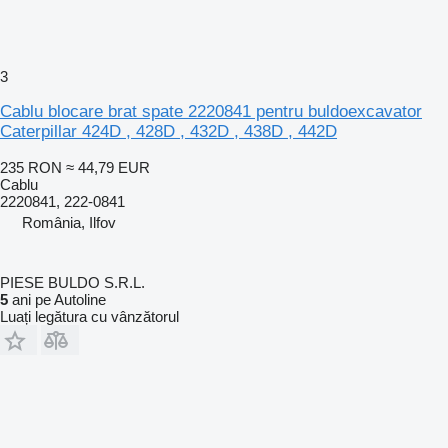
3
Cablu blocare brat spate 2220841 pentru buldoexcavator
Caterpillar 424D , 428D , 432D , 438D , 442D
235 RON
≈ 44,79 EUR
Cablu
2220841, 222-0841
România, Ilfov
PIESE BULDO S.R.L.
5
ani pe Autoline
Luați legătura cu vânzătorul