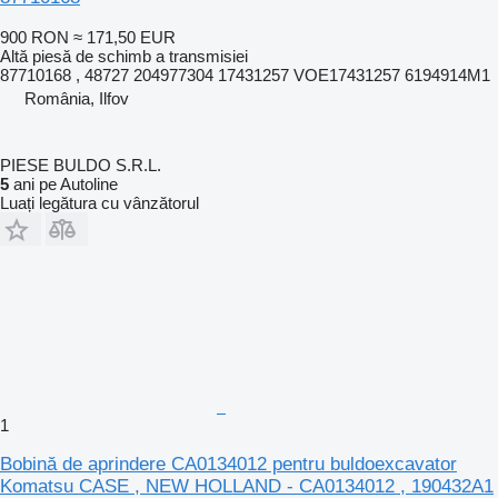
900 RON
≈ 171,50 EUR
Altă piesă de schimb a transmisiei
87710168 , 48727 204977304 17431257 VOE17431257 6194914M1
România, Ilfov
PIESE BULDO S.R.L.
5
ani pe Autoline
Luați legătura cu vânzătorul
1
Bobină de aprindere CA0134012 pentru buldoexcavator
Komatsu CASE , NEW HOLLAND - CA0134012 , 190432A1