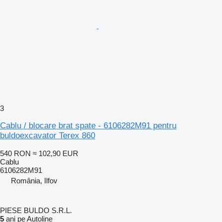
3
Cablu / blocare brat spate - 6106282M91 pentru
buldoexcavator Terex 860
540 RON
≈ 102,90 EUR
Cablu
6106282M91
România, Ilfov
PIESE BULDO S.R.L.
5
ani pe Autoline