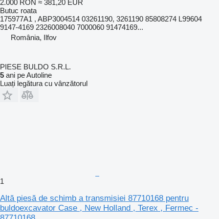
2.000 RON
≈ 381,20 EUR
Butuc roata
175977A1 , ABP3004514 03261190, 3261190 85808274 L99604
9147-4169 2326008040 7000060 91474169...
România, Ilfov
PIESE BULDO S.R.L.
5
ani pe Autoline
Luați legătura cu vânzătorul
1
Altă piesă de schimb a transmisiei 87710168 pentru
buldoexcavator Case , New Holland , Terex , Fermec -
87710168