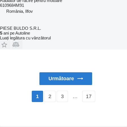
Radiator de racire pentru motoare
6109684M91
România, Ilfov
PIESE BULDO S.R.L.
5
ani pe Autoline
Luați legătura cu vânzătorul
Următoare
2
3
…
17
1