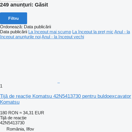
249 anunțuri:
Găsit
Filtru
Ordonează
:
Data publicării
Data publicării
La început mai scump
La început la preț mic
Anul - la
început anunțurile noi
Anul - la început vechi
1
Tijă de reacție Komatsu 42N5413730 pentru buldoexcavator
Komatsu
180 RON
≈ 34,31 EUR
Tijă de reacție
42N5413730
România, Ilfov