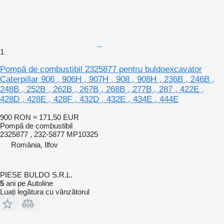
1
Pompă de combustibil 2325877 pentru buldoexcavator
Caterpillar 906 , 906H , 907H , 908 , 908H , 236B , 246B ,
248B , 252B , 262B , 267B , 268B , 277B , 287 , 422E ,
428D , 428E , 428F , 432D , 432E , 434E , 444E
900 RON
≈ 171,50 EUR
Pompă de combustibil
2325877 , 232-5877 MP10325
România, Ilfov
PIESE BULDO S.R.L.
5
ani pe Autoline
Luați legătura cu vânzătorul