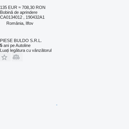
135 EUR
≈ 708,30 RON
Bobină de aprindere
CA0134012 , 190432A1
România, Ilfov
PIESE BULDO S.R.L.
5
ani pe Autoline
Luați legătura cu vânzătorul