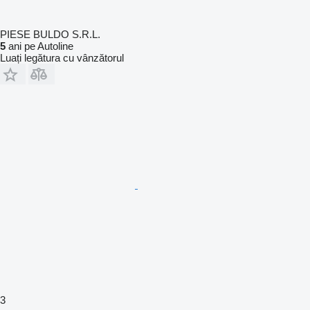
PIESE BULDO S.R.L.
5
ani pe Autoline
Luați legătura cu vânzătorul
3