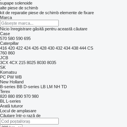
supape solenoide
alte piese de schimb
kit de reparatie
piese de schimb
elemente de fixare
Marca
Nicio înregistrare găsită pentru această căutare
Case
570
580
590
695
Caterpillar
416
420
422
424
426
428
430
432
434
438
444
CS
760
860
JCB
3CX
4CX
215
8025
8030
8035
SK
Komatsu
PC
PW
WB
New Holland
B-series
BB
D-series
LB
LM
NH
TD
Terex
820
880
890
970
980
BL
L-series
Arată tuturor
Locul de amplasare
Căutare într-o rază de