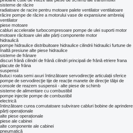
sisteme de răcire
radiatoare de racire pentru motoare
palete ventilator
ventilatoare
răcire
pompe de răcire a motorului
vase de expansiune
ambreiaj
ventilator
piese motoare
cabluri acceleratie
turbocompresoare
pompe de ulei
suporti motor
motoare
răcitoare ulei
alte părți componente motor
hidraulică
pompe hidraulice
distribuitoare hidraulice
cilindrii hidraulici
furtune de
înaltă presiune
alte piese hidraulice
sisteme de frânare
discuri frână
cilindri de frână
cilindri principali de frână
etriere frana
placute de frâna
suspensii
butuci roata
semi axuri
întinzătoare servodirecţie
articulații sferice
pompe de servodirecţie
tije de reacție
manete de direcţie
tălpi de
console de reazem
suspensii - alte piese de schimb
sisteme de alimentare cu combustibil
pompe injectie
pompe de combustibil
electrică
întinzătoare curea
comutatoare subvirare
cabluri
bobine de aprindere
părți operaționale
alte piese operaționale
piese ale cabinei
alte componente ale cabinei
pneumatică