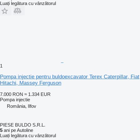
Luați legătura cu vânzătorul
1
Pompa injectie pentru buldoexcavator Terex Caterpillar, Fiat
Hitachi, Massey Ferguson
7.000 RON
≈ 1.334 EUR
Pompa injectie
România, Ilfov
PIESE BULDO S.R.L.
5
ani pe Autoline
Luați legătura cu vânzătorul