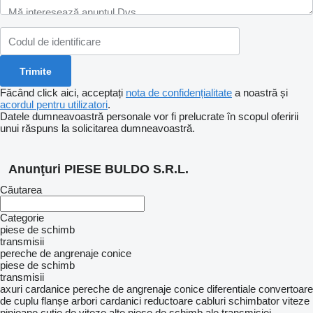
Făcând click aici, acceptați
nota de confidențialitate
a noastră și
acordul pentru utilizatori
.
Datele dumneavoastră personale vor fi prelucrate în scopul oferirii
unui răspuns la solicitarea dumneavoastră.
Anunţuri PIESE BULDO S.R.L.
Căutarea
Categorie
piese de schimb
transmisii
pereche de angrenaje conice
piese de schimb
transmisii
axuri cardanice
pereche de angrenaje conice
diferentiale
convertoare
de cuplu
flanșe arbori cardanici
reductoare
cabluri schimbator viteze
pinioane cutie de viteze
alte piese de schimb ale transmisiei