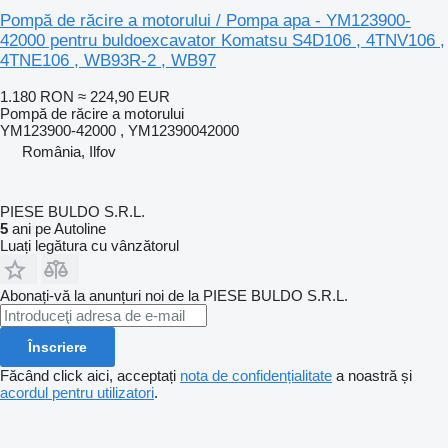
Pompă de răcire a motorului / Pompa apa - YM123900-
42000 pentru buldoexcavator Komatsu S4D106 , 4TNV106 ,
4TNE106 , WB93R-2 , WB97
1.180 RON
≈ 224,90 EUR
Pompă de răcire a motorului
YM123900-42000 , YM12390042000
România, Ilfov
PIESE BULDO S.R.L.
5
ani pe Autoline
Luați legătura cu vânzătorul
Abonați-vă la anunțuri noi de la PIESE BULDO S.R.L.
Înscriere
Făcând click aici, acceptați
nota de confidențialitate
a noastră și
acordul pentru utilizatori
.