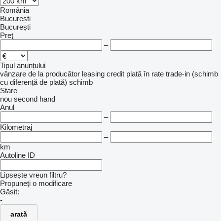
România
București
București
Preţ
–
Tipul anunțului
vânzare
de la producător
leasing
credit
plată în rate
trade-in (schimb
cu diferență de plată)
schimb
Stare
nou
second hand
Anul
–
Kilometraj
–
km
Autoline ID
Lipsește vreun filtru?
Propuneți o modificare
Găsit:
-
arată