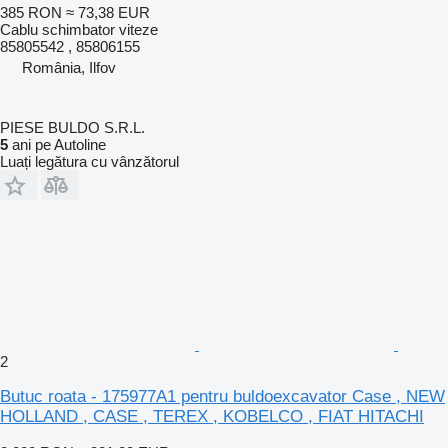
385 RON
≈ 73,38 EUR
Cablu schimbator viteze
85805542 , 85806155
România, Ilfov
PIESE BULDO S.R.L.
5
ani pe Autoline
Luați legătura cu vânzătorul
2
Butuc roata - 175977A1 pentru buldoexcavator Case , NEW
HOLLAND , CASE , TEREX , KOBELCO , FIAT HITACHI