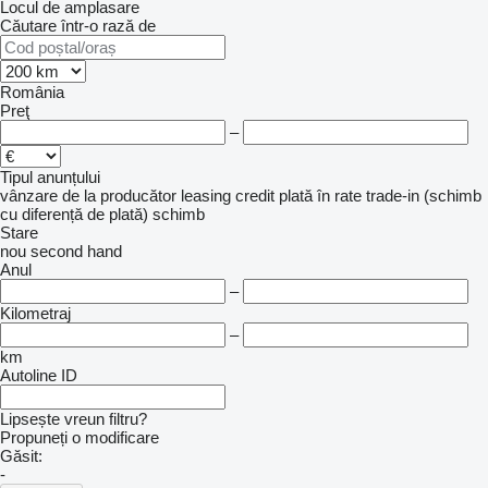
Locul de amplasare
Căutare într-o rază de
România
Preţ
–
Tipul anunțului
vânzare
de la producător
leasing
credit
plată în rate
trade-in (schimb
cu diferență de plată)
schimb
Stare
nou
second hand
Anul
–
Kilometraj
–
km
Autoline ID
Lipsește vreun filtru?
Propuneți o modificare
Găsit:
-