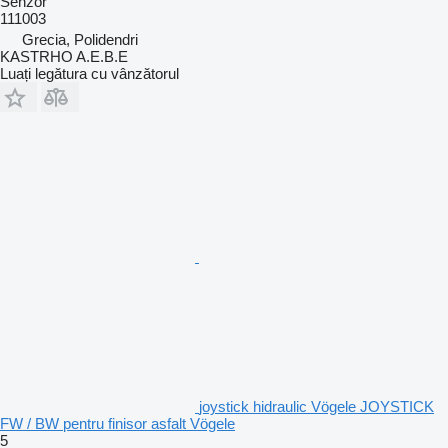
Senzor
111003
Grecia, Polidendri
KASTRHO A.E.B.E
Luați legătura cu vânzătorul
joystick hidraulic Vögele JOYSTICK
FW / BW pentru finisor asfalt Vögele
5