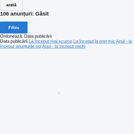
arată
106 anunțuri:
Găsit
Filtru
Ordonează
:
Data publicării
Data publicării
La început mai scump
La început la preț mic
Anul - la
început anunțurile noi
Anul - la început vechi