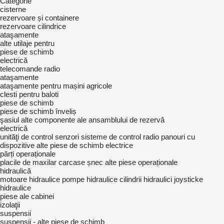
Categorie
cisterne
rezervoare și containere
rezervoare cilindrice
ataşamente
alte utilaje pentru
piese de schimb
electrică
telecomande radio
ataşamente
ataşamente pentru mașini agricole
clesti pentru baloti
piese de schimb
piese de schimb înveliș
şasiul
alte componente ale ansamblului de rezervă
electrică
unităţi de control
senzori
sisteme de control radio
panouri cu
dispozitive
alte piese de schimb electrice
părți operaționale
placile de maxilar
carcase șnec
alte piese operaționale
hidraulică
motoare hidraulice
pompe hidraulice
cilindrii hidraulici
joysticke
hidraulice
piese ale cabinei
izolaţii
suspensii
suspensii - alte piese de schimb