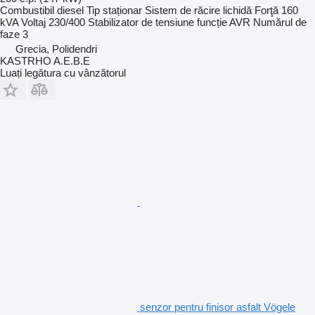
Combustibil
diesel
Tip
staționar
Sistem de răcire
lichidă
Forţă
160
kVA
Voltaj
230/400
Stabilizator de tensiune
funcție AVR
Numărul de
faze
3
Grecia, Polidendri
KASTRHO A.E.B.E
Luați legătura cu vânzătorul
senzor pentru finisor asfalt Vögele