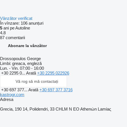
Vânzător verificat
În vînzare:
106 anunțuri
5
ani pe Autoline
4.8
87 comentarii
Abonare la vânzător
Drossopoulos George
Limbi:
greaca, engleză
Lun. - Vin.
07:00 - 16:00
+30 2295 0...
Arată
+30 2295 022926
Vă rog să mă contactați
+30 697 377...
Arată
+30 697 377 3716
kastrogr.com
Adresa
Grecia, 190 14, Polidendri, 33 CHLM N EO Athenώn Lamίaς