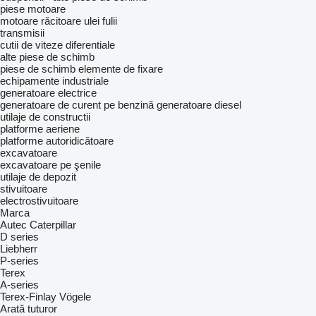
piese motoare
motoare
răcitoare ulei
fulii
transmisii
cutii de viteze
diferentiale
alte piese de schimb
piese de schimb
elemente de fixare
echipamente industriale
generatoare electrice
generatoare de curent pe benzină
generatoare diesel
utilaje de constructii
platforme aeriene
platforme autoridicătoare
excavatoare
excavatoare pe şenile
utilaje de depozit
stivuitoare
electrostivuitoare
Marca
Autec
Caterpillar
D series
Liebherr
P-series
Terex
A-series
Terex-Finlay
Vögele
Arată tuturor