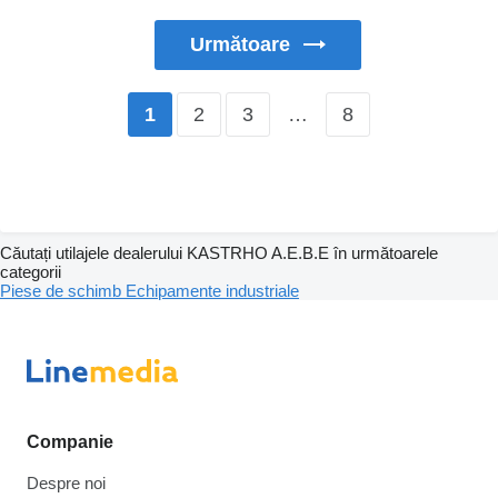
Următoare
2
3
…
8
1
Căutați utilajele dealerului KASTRHO A.E.B.E în următoarele
categorii
Piese de schimb
Echipamente industriale
Companie
Despre noi