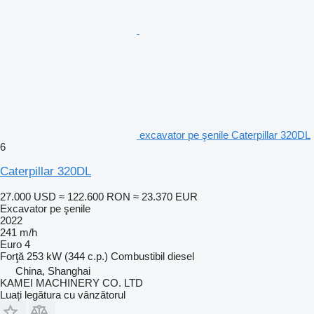
excavator pe şenile Caterpillar 320DL
6
Caterpillar 320DL
27.000 USD
≈ 122.600 RON
≈ 23.370 EUR
Excavator pe şenile
2022
241 m/h
Euro 4
Forţă
253 kW (344 c.p.)
Combustibil
diesel
China, Shanghai
KAMEI MACHINERY CO. LTD
Luați legătura cu vânzătorul