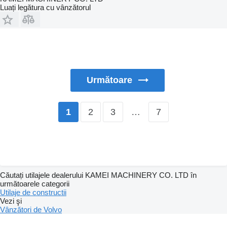
Luați legătura cu vânzătorul
Următoare
2
3
…
7
1
Căutați utilajele dealerului KAMEI MACHINERY CO. LTD în
următoarele categorii
Utilaje de constructii
Vezi şi
Vânzători de Volvo