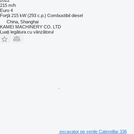
2022
215 m/h
Euro 4
Forţă
215 kW (293 c.p.)
Combustibil
diesel
China, Shanghai
KAMEI MACHINERY CO. LTD
Luați legătura cu vânzătorul
excavator pe şenile Caterpillar 336