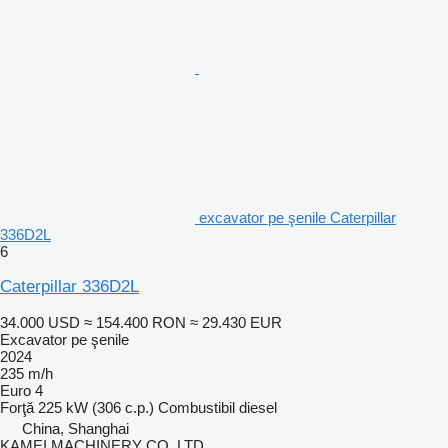
excavator pe şenile Caterpillar
336D2L
6
Caterpillar 336D2L
34.000 USD
≈ 154.400 RON
≈ 29.430 EUR
Excavator pe şenile
2024
235 m/h
Euro 4
Forţă
225 kW (306 c.p.)
Combustibil
diesel
China, Shanghai
KAMEI MACHINERY CO. LTD