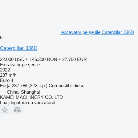
excavator pe şenile Caterpillar 336D
6
Caterpillar 336D
32.000 USD
≈ 145.300 RON
≈ 27.700 EUR
Excavator pe şenile
2022
237 m/h
Euro 4
Forţă
237 kW (322 c.p.)
Combustibil
diesel
China, Shanghai
KAMEI MACHINERY CO. LTD
Luați legătura cu vânzătorul