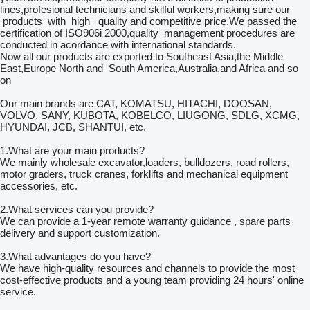
lines,profesional technicians and skilful workers,making sure our
products with high quality and competitive price.We passed the
certification of ISO906i 2000,quality management procedures are
conducted in acordance with international standards.
Now all our products are exported to Southeast Asia,the Middle
East,Europe North and South America,Australia,and Africa and so
on
Our main brands are CAT, KOMATSU, HITACHI, DOOSAN,
VOLVO, SANY, KUBOTA, KOBELCO, LIUGONG, SDLG, XCMG,
HYUNDAI, JCB, SHANTUI, etc.
1.What are your main products?
We mainly wholesale excavator,loaders, bulldozers, road rollers,
motor graders, truck cranes, forklifts and mechanical equipment
accessories, etc.
2.What services can you provide?
We can provide a 1-year remote warranty guidance , spare parts
delivery and support customization.
3.What advantages do you have?
We have high-quality resources and channels to provide the most
cost-effective products and a young team providing 24 hours' online
service.