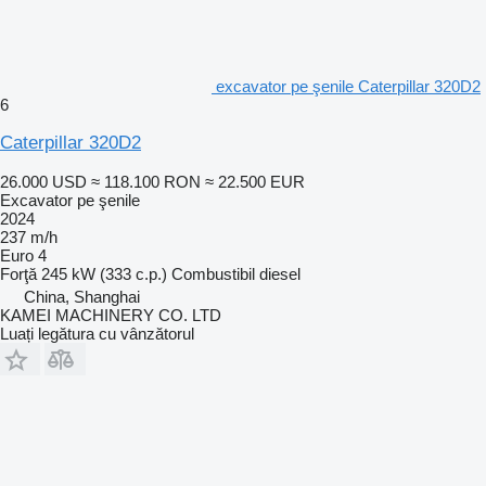
excavator pe şenile Caterpillar 320D2
6
Caterpillar 320D2
26.000 USD
≈ 118.100 RON
≈ 22.500 EUR
Excavator pe şenile
2024
237 m/h
Euro 4
Forţă
245 kW (333 c.p.)
Combustibil
diesel
China, Shanghai
KAMEI MACHINERY CO. LTD
Luați legătura cu vânzătorul