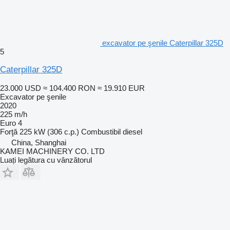
excavator pe şenile Caterpillar 325D
5
Caterpillar 325D
23.000 USD
≈ 104.400 RON
≈ 19.910 EUR
Excavator pe şenile
2020
225 m/h
Euro 4
Forţă
225 kW (306 c.p.)
Combustibil
diesel
China, Shanghai
KAMEI MACHINERY CO. LTD
Luați legătura cu vânzătorul