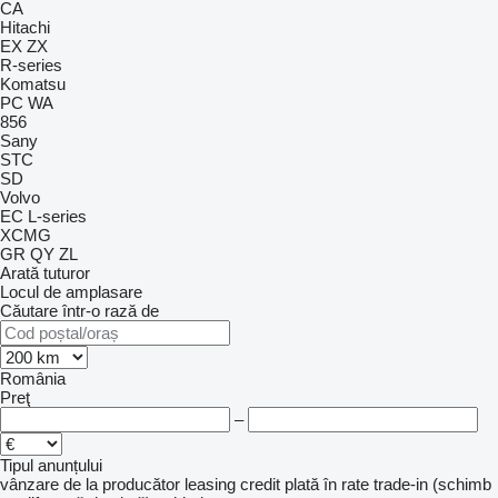
CA
Hitachi
EX
ZX
R-series
Komatsu
PC
WA
856
Sany
STC
SD
Volvo
EC
L-series
XCMG
GR
QY
ZL
Arată tuturor
Locul de amplasare
Căutare într-o rază de
România
Preţ
–
Tipul anunțului
vânzare
de la producător
leasing
credit
plată în rate
trade-in (schimb