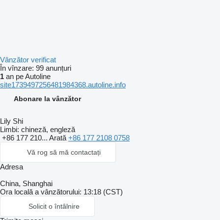
Vânzător verificat
În vînzare:
99 anunțuri
1
an pe Autoline
site1739497256481984368.autoline.info
Abonare la vânzător
Lily Shi
Limbi:
chineză, engleză
+86 177 210...
Arată
+86 177 2108 0758
Vă rog să mă contactați
Adresa
China, Shanghai
Ora locală a vânzătorului: 13:18 (CST)
Solicit o întâlnire