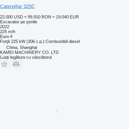
Caterpillar 325C
22.000 USD
≈ 99.910 RON
≈ 19.040 EUR
Excavator pe şenile
2022
225 m/h
Euro 4
Forţă
225 kW (306 c.p.)
Combustibil
diesel
China, Shanghai
KAMEI MACHINERY CO. LTD
Luați legătura cu vânzătorul