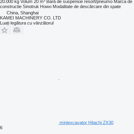
20.000 kg
Volum
20 m³
Bară de suspensie
resort/pneumo
Marca de
constructie
Sinotruk Howo
Modalitate de descărcare
din spate
China, Shanghai
KAMEI MACHINERY CO. LTD
Luați legătura cu vânzătorul
miniexcavator Hitachi ZX30
6