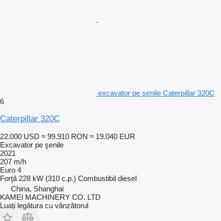
excavator pe şenile Caterpillar 320C
6
Caterpillar 320C
22.000 USD
≈ 99.910 RON
≈ 19.040 EUR
Excavator pe şenile
2021
207 m/h
Euro 4
Forţă
228 kW (310 c.p.)
Combustibil
diesel
China, Shanghai
KAMEI MACHINERY CO. LTD
Luați legătura cu vânzătorul