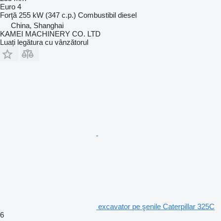
Euro 4
Forţă
255 kW (347 c.p.)
Combustibil
diesel
China, Shanghai
KAMEI MACHINERY CO. LTD
Luați legătura cu vânzătorul
excavator pe şenile Caterpillar 325C
6