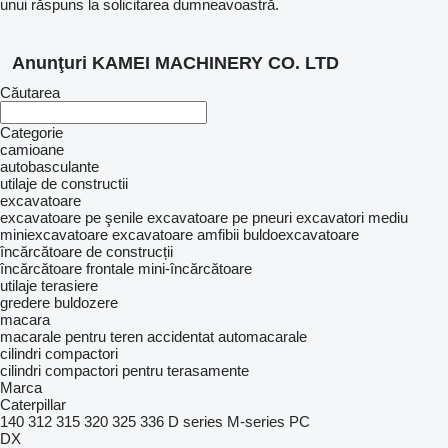
unui răspuns la solicitarea dumneavoastră.
Anunţuri KAMEI MACHINERY CO. LTD
Căutarea
Categorie
camioane
autobasculante
utilaje de constructii
excavatoare
excavatoare pe şenile
excavatoare pe pneuri
excavatori mediu
miniexcavatoare
excavatoare amfibii
buldoexcavatoare
încărcătoare de construcții
încărcătoare frontale
mini-încărcătoare
utilaje terasiere
gredere
buldozere
macara
macarale pentru teren accidentat
automacarale
cilindri compactori
cilindri compactori pentru terasamente
Marca
Caterpillar
140
312
315
320
325
336
D series
M-series
PC
DX