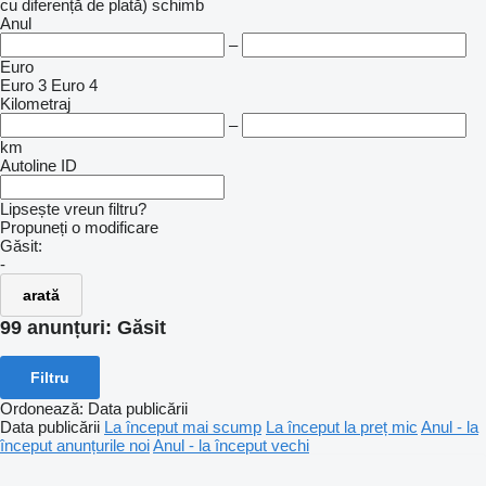
cu diferență de plată)
schimb
Anul
–
Euro
Euro 3
Euro 4
Kilometraj
–
km
Autoline ID
Lipsește vreun filtru?
Propuneți o modificare
Găsit:
-
arată
99 anunțuri:
Găsit
Filtru
Ordonează
:
Data publicării
Data publicării
La început mai scump
La început la preț mic
Anul - la
început anunțurile noi
Anul - la început vechi