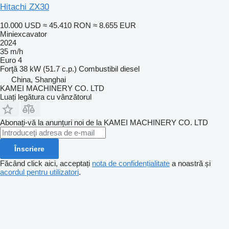
Hitachi ZX30
10.000 USD
≈ 45.410 RON
≈ 8.655 EUR
Miniexcavator
2024
35 m/h
Euro 4
Forţă
38 kW (51.7 c.p.)
Combustibil
diesel
China, Shanghai
KAMEI MACHINERY CO. LTD
Luați legătura cu vânzătorul
Abonați-vă la anunțuri noi de la KAMEI MACHINERY CO. LTD
Înscriere
Făcând click aici, acceptați
nota de confidențialitate
a noastră și
acordul pentru utilizatori
.