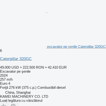
excavator pe şenile Caterpillar 320GC
6
Caterpillar 320GC
49.000 USD
≈ 222.500 RON
≈ 42.410 EUR
Excavator pe şenile
2024
257 m/h
Euro 4
Forţă
276 kW (375 c.p.)
Combustibil
diesel
China, Shanghai
KAMEI MACHINERY CO. LTD
Luați legătura cu vânzătorul