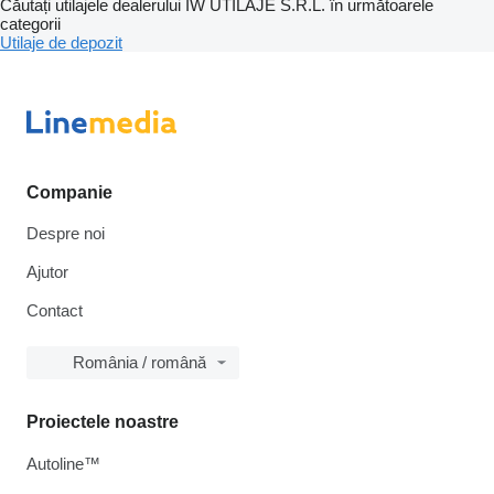
Căutați utilajele dealerului IW UTILAJE S.R.L. în următoarele
categorii
Utilaje de depozit
Companie
Despre noi
Ajutor
Contact
România / română
Proiectele noastre
Autoline™