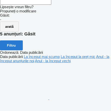
Lipsește vreun filtru?
Propuneți o modificare
Găsit:
-
arată
5 anunțuri:
Găsit
Filtru
Ordonează
:
Data publicării
Data publicării
La început mai scump
La început la preț mic
Anul - la
început anunțurile noi
Anul - la început vechi