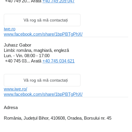
transpalet cu
cântar si imprimantă
, transpalet
tip foarfecă
,
+40 749 20...
Arată
+40 749 209 047
transpalet cu
garda joasă
, transpalet cu capacitate mare de 3
tone,
transpalet electric
cu catarg, transpalet electric fără
Vă rog să mă contactați
catarg cu baterie
Li-ion sau AGM Gel (fără intreținere),
iwe.ro
stivuitoare/stackere
cu catarg manual, stivuitoare/stackere
www.facebook.com/share/1bpPBTgPhX/
semielectrice si full electrice.
Piese de schimb din stoc
pentru
toate tipurile de utilaje comercializate.
Juhasz Gabor
Limbi:
româna, maghiară, engleză
transpalet electric, transpalet manual, stivuitor
Lun. - Vin.
08:00 - 17:00
+40 745 03...
Arată
+40 745 034 621
electric, stivuitor manual, stivuitor semi electric,
liza, iwe
Vă rog să mă contactați
transpalet electric, transpalet manual, stivuitor electric, stivuitor
www.iwe.ro/
manual, liza, stivuitor semi electric, transpalet electric oradea,
www.facebook.com/share/1bpPBTgPhX/
transpalet manual oradea, strivuitor electric oradea, stivuitor
manual oradea
Adresa
România, Județul Bihor, 410608, Oradea, Borsului nr. 45