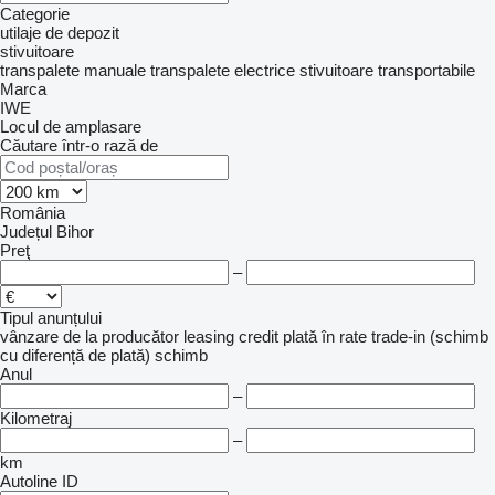
Categorie
utilaje de depozit
stivuitoare
transpalete manuale
transpalete electrice
stivuitoare transportabile
Marca
IWE
Locul de amplasare
Căutare într-o rază de
România
Județul Bihor
Preţ
–
Tipul anunțului
vânzare
de la producător
leasing
credit
plată în rate
trade-in (schimb
cu diferență de plată)
schimb
Anul
–
Kilometraj
–
km
Autoline ID