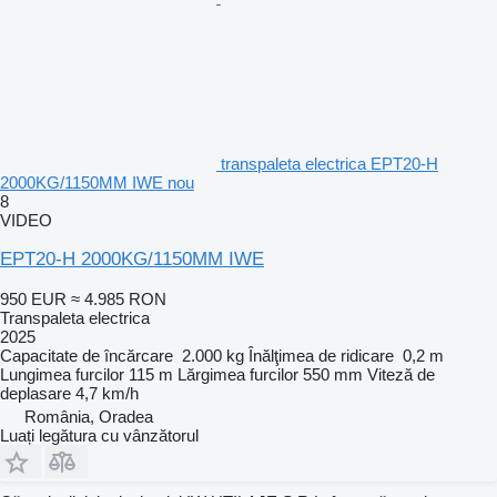
transpaleta electrica EPT20-H
2000KG/1150MM IWE nou
8
VIDEO
EPT20-H 2000KG/1150MM IWE
950 EUR
≈ 4.985 RON
Transpaleta electrica
2025
Capacitate de încărcare
2.000 kg
Înălţimea de ridicare
0,2 m
Lungimea furcilor
115 m
Lărgimea furcilor
550 mm
Viteză de
deplasare
4,7 km/h
România, Oradea
Luați legătura cu vânzătorul