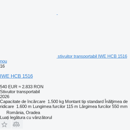
stivuitor transportabil IWE HCB 1516
nou
16
IWE HCB 1516
540 EUR
≈ 2.833 RON
Stivuitor transportabil
2026
Capacitate de încărcare
1.500 kg
Montant tip
standard
Înălţimea de
ridicare
1.600 m
Lungimea furcilor
115 m
Lărgimea furcilor
550 mm
România, Oradea
Luați legătura cu vânzătorul