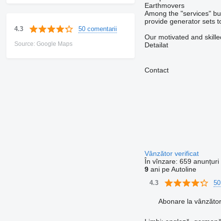
Earthmovers
Among the "services" but
provide generator sets to
50 comentarii
4.3
Our motivated and skilled
Source: Google Maps
Detailat
Contact
Vânzător verificat
În vînzare:
659 anunțuri
9
ani pe Autoline
50
4.3
Abonare la vânzăto