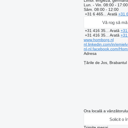
Limbi:
engleză, germană
Lun. - Vin.
08:00 - 17:00
Sâm.
08:00 - 12:00
+31 6 465...
Arată
+31 
Vă rog să mă 
+31 416 35...
Arată
+31
+31 416 35...
Arată
+31
www.homborg.nl
nl.linkedin.com/in/emiel
nl-nl.facebook.com/Hom
Adresa
Țările de Jos, Brabantu
Ora locală a vânzătorul
Solicit o î
Trimite mesaj