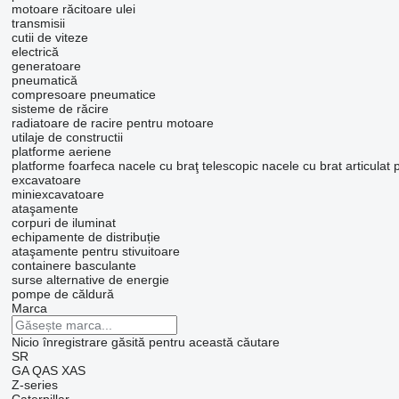
motoare
răcitoare ulei
transmisii
cutii de viteze
electrică
generatoare
pneumatică
compresoare pneumatice
sisteme de răcire
radiatoare de racire pentru motoare
utilaje de constructii
platforme aeriene
platforme foarfeca
nacele cu braţ telescopic
nacele cu brat articulat
p
excavatoare
miniexcavatoare
ataşamente
corpuri de iluminat
echipamente de distribuție
ataşamente pentru stivuitoare
containere basculante
surse alternative de energie
pompe de căldură
Marca
Nicio înregistrare găsită pentru această căutare
SR
GA
QAS
XAS
Z-series