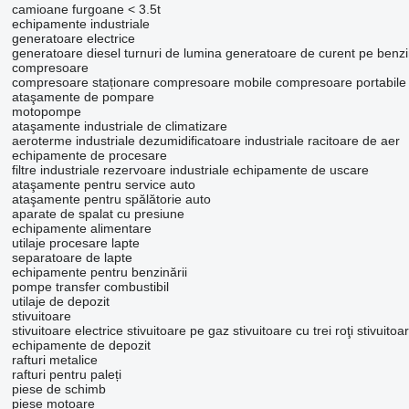
camioane furgoane < 3.5t
echipamente industriale
generatoare electrice
generatoare diesel
turnuri de lumina
generatoare de curent pe benz
compresoare
compresoare staționare
compresoare mobile
compresoare portabile
ataşamente de pompare
motopompe
ataşamente industriale de climatizare
aeroterme industriale
dezumidificatoare industriale
racitoare de aer
echipamente de procesare
filtre industriale
rezervoare industriale
echipamente de uscare
ataşamente pentru service auto
ataşamente pentru spălătorie auto
aparate de spalat cu presiune
echipamente alimentare
utilaje procesare lapte
separatoare de lapte
echipamente pentru benzinării
pompe transfer combustibil
utilaje de depozit
stivuitoare
stivuitoare electrice
stivuitoare pe gaz
stivuitoare cu trei roţi
stivuitoa
echipamente de depozit
rafturi metalice
rafturi pentru paleți
piese de schimb
piese motoare