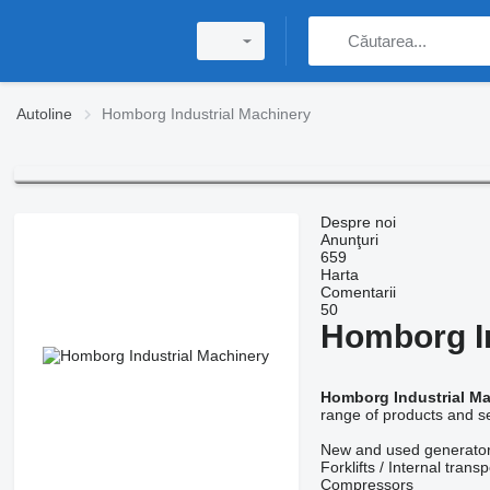
Autoline
Homborg Industrial Machinery
Despre noi
Anunţuri
659
Harta
Comentarii
50
Homborg In
Homborg Industrial M
range of products and ser
New and used generator
Forklifts / Internal transp
Compressors