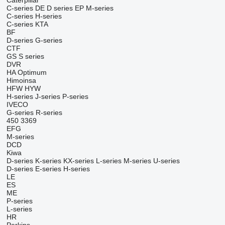
Caterpillar
C-series
DE
D series
EP
M-series
C-series
H-series
C-series
KTA
BF
D-series
G-series
CTF
GS
S series
DVR
HA
Optimum
Himoinsa
HFW
HYW
H-series
J-series
P-series
IVECO
G-series
R-series
450
3369
EFG
M-series
DCD
Kiwa
D-series
K-series
KX-series
L-series
M-series
U-series
D-series
E-series
H-series
LE
ES
ME
P-series
L-series
HR