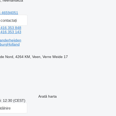
, neerlandeză
6 46594051
contactați
 416 353 848
 416 353 143
vanderheijden
burgHolland
l de Nord, 4264 KM, Veen, Verre Weide 17
Arată harta
ui: 12:30 (CEST)
ntâlnire