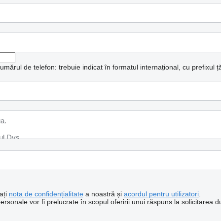
mărul de telefon: trebuie indicat în formatul internațional, cu prefixul țăr
ați
nota de confidențialitate
a noastră și
acordul pentru utilizatori
.
sonale vor fi prelucrate în scopul oferirii unui răspuns la solicitarea