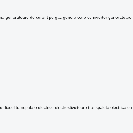
ină
generatoare de curent pe gaz
generatoare cu invertor
generatoare 
re diesel
transpalete electrice
electrostivuitoare
transpalete electrice cu