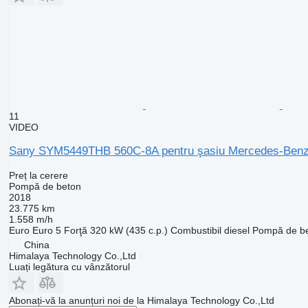
11
VIDEO
Sany SYM5449THB 560C-8A pentru şasiu Mercedes-Benz
Preț la cerere
Pompă de beton
2018
23.775 km
1.558 m/h
Euro
Euro 5
Forţă
320 kW (435 c.p.)
Combustibil
diesel
Pompă de b
China
Himalaya Technology Co.,Ltd
Luați legătura cu vânzătorul
Abonați-vă la anunțuri noi de la Himalaya Technology Co.,Ltd