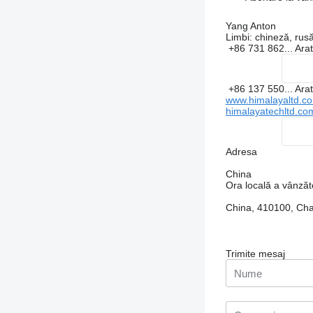
Yang Anton
Limbi:
chineză, rusă
+86 731 862...
Ara
+86 137 550...
Ara
www.himalayaltd.c
himalayatechltd.co
Adresa
China
Ora locală a vânzăt
China, 410100, Chan
Trimite mesaj