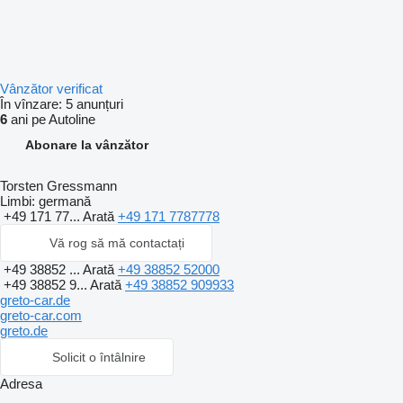
Vânzător verificat
În vînzare:
5 anunțuri
6
ani pe Autoline
Abonare la vânzător
Torsten Gressmann
Limbi:
germană
+49 171 77...
Arată
+49 171 7787778
Vă rog să mă contactați
+49 38852 ...
Arată
+49 38852 52000
+49 38852 9...
Arată
+49 38852 909933
greto-car.de
greto-car.com
greto.de
Solicit o întâlnire
Adresa