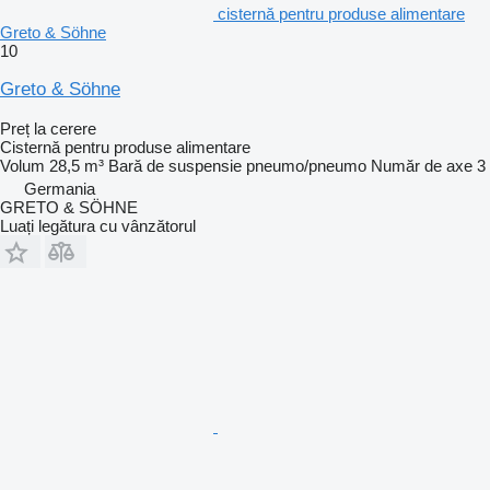
cisternă pentru produse alimentare
Greto & Söhne
10
Greto & Söhne
Preț la cerere
Cisternă pentru produse alimentare
Volum
28,5 m³
Bară de suspensie
pneumo/pneumo
Număr de axe
3
Germania
GRETO & SÖHNE
Luați legătura cu vânzătorul