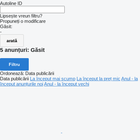
Autoline ID
Lipsește vreun filtru?
Propuneți o modificare
Găsit:
-
arată
5 anunțuri:
Găsit
Filtru
Ordonează
:
Data publicării
Data publicării
La început mai scump
La început la preț mic
Anul - la
început anunțurile noi
Anul - la început vechi