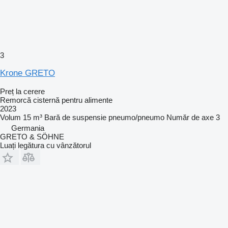
3
Krone GRETO
Preț la cerere
Remorcă cisternă pentru alimente
2023
Volum
15 m³
Bară de suspensie
pneumo/pneumo
Număr de axe
3
Germania
GRETO & SÖHNE
Luați legătura cu vânzătorul