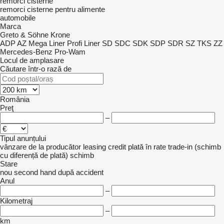
remorci cisterne
remorci cisterne pentru alimente
automobile
Marca
Greto & Söhne
Krone
ADP
AZ
Mega Liner
Profi Liner
SD
SDC
SDK
SDP
SDR
SZ
TKS
ZZ
Mercedes-Benz
Pro-Wam
Locul de amplasare
Căutare într-o rază de
România
Preţ
–
Tipul anunțului
vânzare
de la producător
leasing
credit
plată în rate
trade-in (schimb
cu diferență de plată)
schimb
Stare
nou
second hand
după accident
Anul
–
Kilometraj
–
km