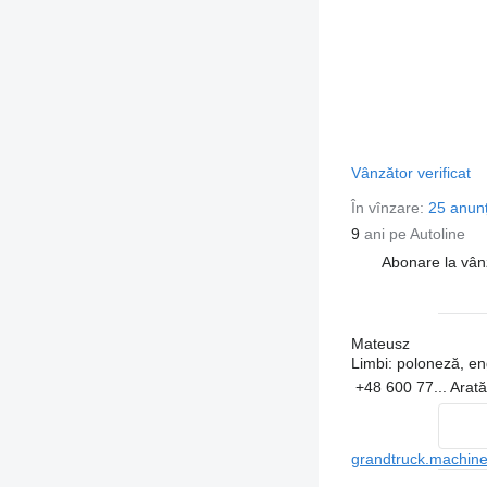
Vânzător verificat
În vînzare:
25 anunț
9
ani pe Autoline
Abonare la vân
Mateusz
Limbi:
poloneză, en
+48 600 77...
Arat
grandtruck.machiner