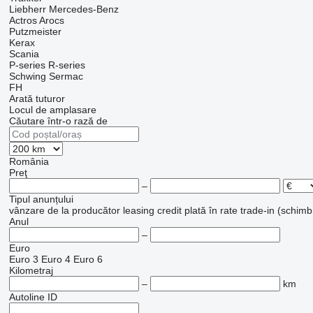
Liebherr
Mercedes-Benz
Actros
Arocs
Putzmeister
Kerax
Scania
P-series
R-series
Schwing
Sermac
FH
Arată tuturor
Locul de amplasare
Căutare într-o rază de
România
Preţ
–
Tipul anunțului
vânzare
de la producător
leasing
credit
plată în rate
trade-in (schimb
Anul
–
Euro
Euro 3
Euro 4
Euro 6
Kilometraj
–
km
Autoline ID