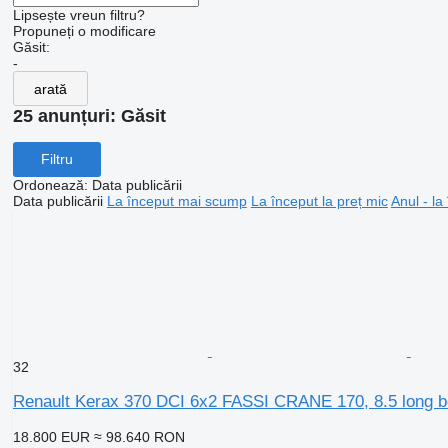
Lipsește vreun filtru?
Propuneți o modificare
Găsit:
-
arată
25 anunțuri:
Găsit
Filtru
Ordonează
:
Data publicării
Data publicării
La început mai scump
La început la preț mic
Anul - la
32
Renault Kerax 370 DCI 6x2 FASSI CRANE 170, 8.5 long 
18.800 EUR
≈ 98.640 RON