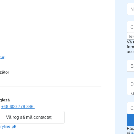
Vă 
form
ace
uri
zător
gleză
ă
+48 600 779 346
Vă rog să mă contactați
yline.pl/
Făc
și
a