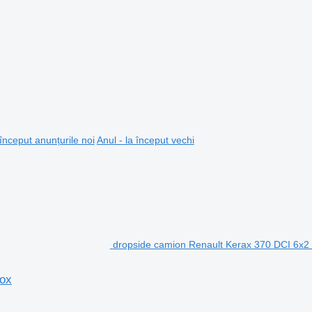
 început anunțurile noi
Anul - la început vechi
dropside camion Renault Kerax 370 DCI 6x2
box