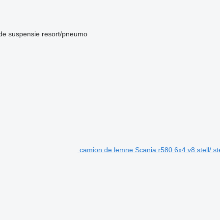
de suspensie
resort/pneumo
camion de lemne Scania r580 6x4 v8 stell/ ste