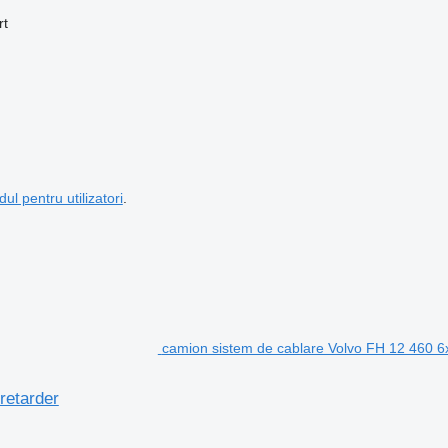
rt
dul pentru utilizatori
.
camion sistem de cablare Volvo FH 12 460 6x
retarder