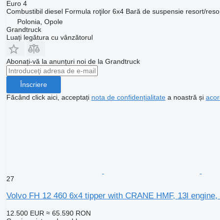
Euro 4
Combustibil
diesel
Formula roţilor
6x4
Bară de suspensie
resort/reso
Polonia, Opole
Grandtruck
Luați legătura cu vânzătorul
Abonați-vă la anunțuri noi de la Grandtruck
Înscriere
Făcând click aici, acceptați
nota de confidențialitate
a noastră și
acor
27
Volvo FH 12 460 6x4 tipper with CRANE HMF, 13l engine, 
12.500 EUR
≈ 65.590 RON