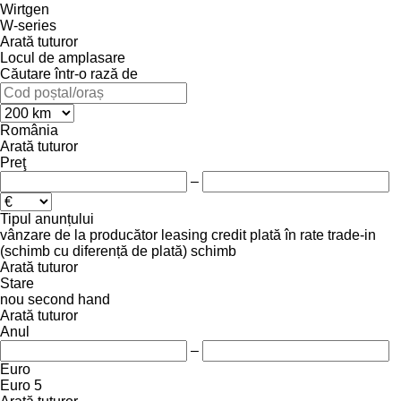
Wirtgen
W-series
Arată tuturor
Locul de amplasare
Căutare într-o rază de
România
Arată tuturor
Preţ
–
Tipul anunțului
vânzare
de la producător
leasing
credit
plată în rate
trade-in
(schimb cu diferență de plată)
schimb
Arată tuturor
Stare
nou
second hand
Arată tuturor
Anul
–
Euro
Euro 5