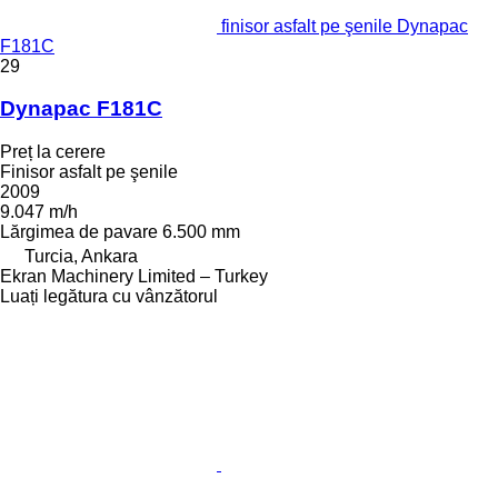
finisor asfalt pe şenile Dynapac
F181C
29
Dynapac F181C
Preț la cerere
Finisor asfalt pe şenile
2009
9.047 m/h
Lărgimea de pavare
6.500 mm
Turcia, Ankara
Ekran Machinery Limited – Turkey
Luați legătura cu vânzătorul