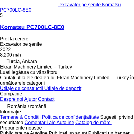
excavator pe şenile Komatsu
PC700LC-8E0
5
Komatsu PC700LC-8E0
Preț la cerere
Excavator pe şenile
2022
8.200 m/h
Turcia, Ankara
Ekran Machinery Limited – Turkey
Luați legătura cu vânzătorul
Căutați utilajele dealerului Ekran Machinery Limited – Turkey în
următoarele categorii
Utilaje de constructii
Utilaje de depozit
Companie
Despre noi
Ajutor
Contact
România / română
Informaţie
Termene & Condiții
Politica de confidențialitate
Sugestii privind
securitatea
Comentarii ale Autoline
Catalog de mărcі
Propunerile noastre
Publicitate pe Autoline
Publicați un anunț
Publicați un banner