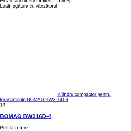
Ekran Machinery Limited – Turkey
Luați legătura cu vânzătorul
cilindru compactor pentru
terasamente BOMAG BW216D-4
19
BOMAG BW216D-4
Preț la cerere