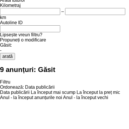
Arată tuturor
Kilometraj
–
km
Autoline ID
Lipsește vreun filtru?
Propuneți o modificare
Găsit:
-
arată
9 anunțuri:
Găsit
Filtru
Ordonează
:
Data publicării
Data publicării
La început mai scump
La început la preț mic
Anul - la început anunțurile noi
Anul - la început vechi