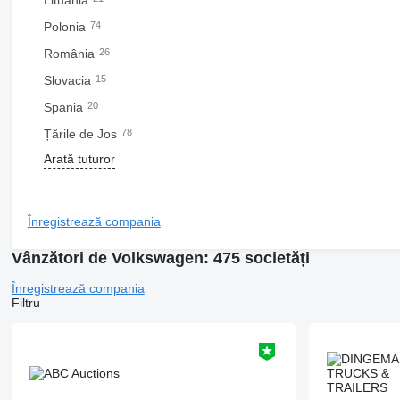
Lituania
Polonia
74
România
26
Slovacia
15
Spania
20
Țările de Jos
78
Arată tuturor
Înregistrează compania
Vânzători de Volkswagen: 475 societăți
Înregistrează compania
Filtru