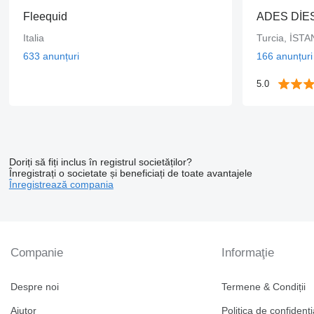
Fleequid
Italia
Turcia, İST
633 anunțuri
166 anunțuri
5.0
Doriți să fiți inclus în registrul societăților?
Înregistrați o societate și beneficiați de toate avantajele
Înregistrează compania
Companie
Informaţie
Despre noi
Termene & Condiții
Ajutor
Politica de confidenți