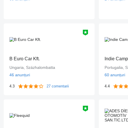
B Euro Car Kft.
Indie Camp
Ungaria, Százhalombatta
Portugalia, S
46 anunțuri
60 anunțuri
4.3
27 comentarii
4.4