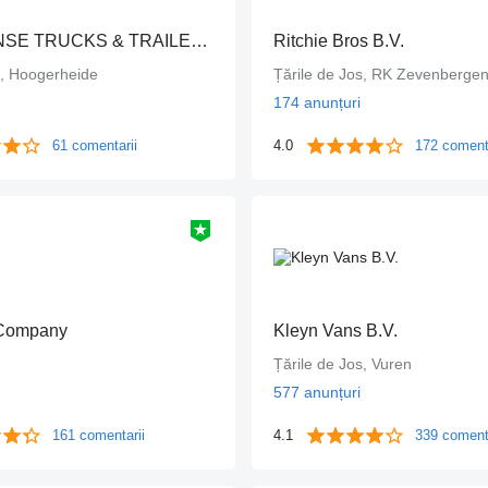
DINGEMANSE TRUCKS & TRAILERS
Ritchie Bros B.V.
s, Hoogerheide
Țările de Jos, RK Zevenberge
174 anunțuri
61 comentarii
4.0
172 coment
 Company
Kleyn Vans B.V.
Țările de Jos, Vuren
577 anunțuri
161 comentarii
4.1
339 coment