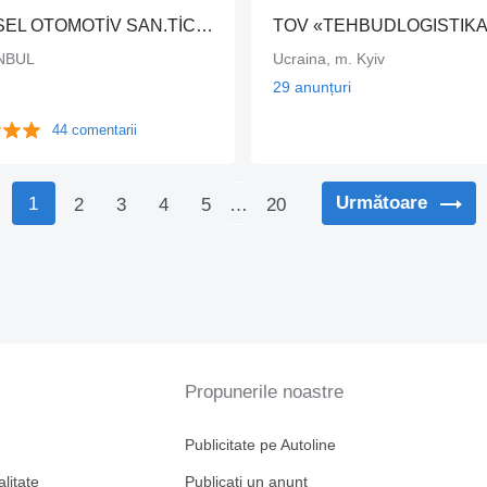
ADES DİESEL OTOMOTİV SAN.TİC.LTD.STİ
TOV «TEHBUDLOGISTIK
ANBUL
Ucraina, m. Kyiv
29 anunțuri
44 comentarii
Următoare
1
2
3
4
5
…
20
Propunerile noastre
Publicitate pe Autoline
alitate
Publicați un anunț