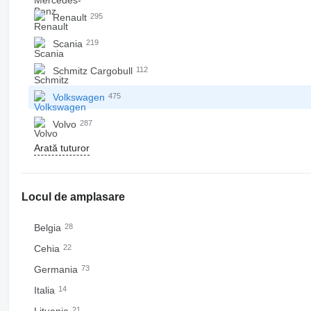
Renault
295
Scania
219
Schmitz Cargobull
112
Volkswagen
475
Volvo
287
Arată tuturor
Locul de amplasare
Belgia
28
Cehia
22
Germania
73
Italia
14
21