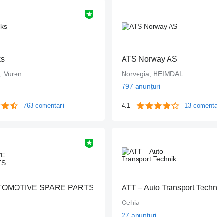
ks
ATS Norway AS
s, Vuren
Norvegia, HEIMDAL
797 anunțuri
763 comentarii
4.1
13 comentar
TOMOTIVE SPARE PARTS
ATT – Auto Transport Techn
Cehia
27 anunțuri