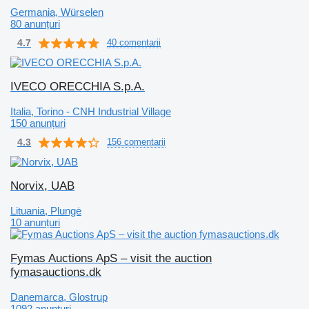
Germania, Würselen
80 anunțuri
4.7
40 comentarii
IVECO ORECCHIA S.p.A.
Italia, Torino - CNH Industrial Village
150 anunțuri
4.3
156 comentarii
Norvix, UAB
Lituania, Plungė
10 anunțuri
Fymas Auctions ApS – visit the auction
fymasauctions.dk
Danemarca, Glostrup
1092 anunțuri