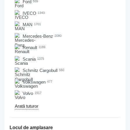
Ford
555
IVECO
1343
MAN
1701
Mercedes-Benz
2080
Renault
1189
Scania
1375
Schmitz Cargobull
560
Volkswagen
477
Volvo
1917
Arată tuturor
Locul de amplasare