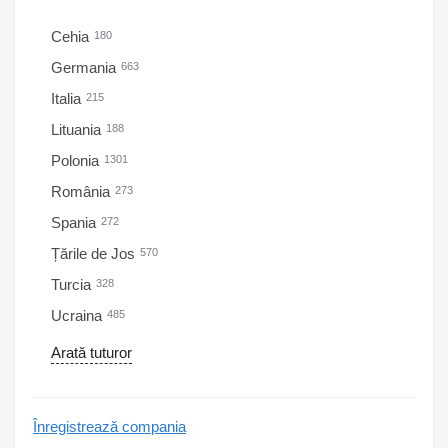
Cehia
180
Germania
663
Italia
215
Lituania
188
Polonia
1301
România
273
Spania
272
Țările de Jos
570
Turcia
328
Ucraina
485
Arată tuturor
Înregistrează compania