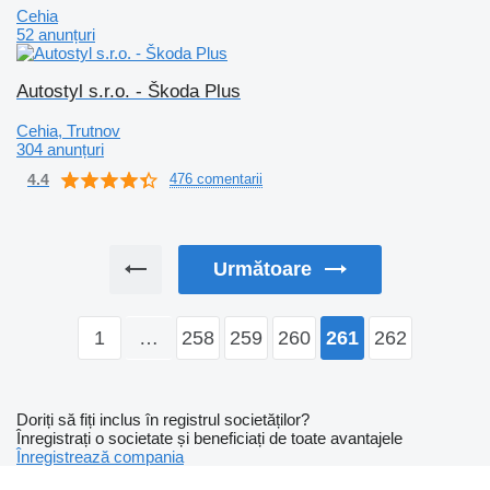
Cehia
52 anunțuri
Autostyl s.r.o. - Škoda Plus
Cehia, Trutnov
304 anunțuri
4.4
476 comentarii
Următoare
1
…
258
259
260
262
261
Doriți să fiți inclus în registrul societăților?
Înregistrați o societate și beneficiați de toate avantajele
Înregistrează compania