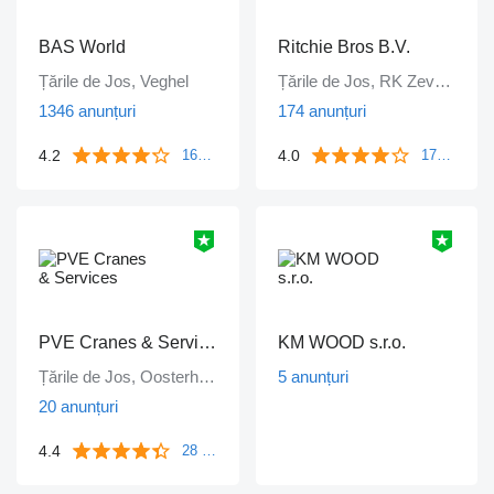
BAS World
Ritchie Bros B.V.
Țările de Jos, Veghel
Țările de Jos, RK Zevenbergen
1346 anunțuri
174 anunțuri
4.2
4.0
1671 comentarii
172 comentarii
PVE Cranes & Services
KM WOOD s.r.o.
Țările de Jos, Oosterhout
5 anunțuri
20 anunțuri
4.4
28 comentarii