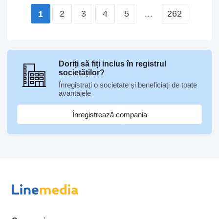
2
3
4
5
…
262
1
Doriți să fiți inclus în registrul
societăților?
Înregistrați o societate și beneficiați de toate
avantajele
Înregistrează compania