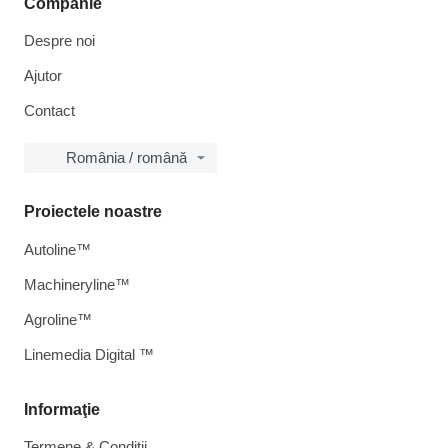
Companie
Despre noi
Ajutor
Contact
România / română
Proiectele noastre
Autoline™
Machineryline™
Agroline™
Linemedia Digital ™
Informaţie
Termene & Condiții