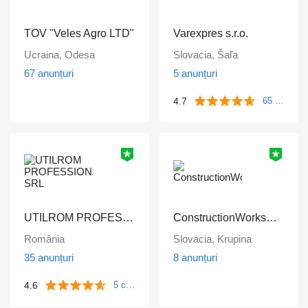
TOV "Veles Agro LTD"
Varexpres s.r.o.
Ucraina, Odesa
Slovacia, Šaľa
67 anunțuri
5 anunțuri
4.7
65 comentarii
UTILROM PROFESSIONAL SRL
ConstructionWorksPlanet
România
Slovacia, Krupina
35 anunțuri
8 anunțuri
4.6
5 comentarii