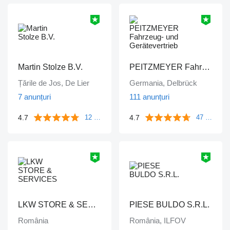
Martin Stolze B.V.
PEITZMEYER Fahrzeug- und Gerätevertrieb
Țările de Jos, De Lier
Germania, Delbrück
7 anunțuri
111 anunțuri
4.7
4.7
12 comentarii
47 comentarii
LKW STORE & SERVICES
PIESE BULDO S.R.L.
România
România, ILFOV