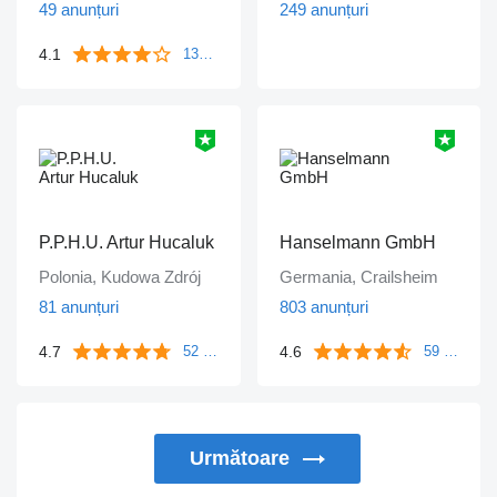
49 anunțuri
249 anunțuri
4.1
133 comentarii
P.P.H.U. Artur Hucaluk
Hanselmann GmbH
Polonia, Kudowa Zdrój
Germania, Crailsheim
81 anunțuri
803 anunțuri
4.7
4.6
52 comentarii
59 comentarii
Următoare