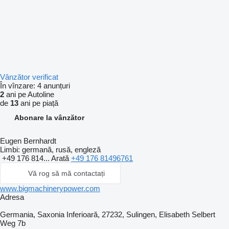
Vânzător verificat
În vînzare:
4 anunțuri
2
ani pe Autoline
de
13
ani pe piață
Abonare la vânzător
Eugen Bernhardt
Limbi:
germană, rusă, engleză
+49 176 814...
Arată
+49 176 81496761
Vă rog să mă contactați
www.bigmachinerypower.com
Adresa
Germania, Saxonia Inferioară, 27232, Sulingen, Elisabeth Selbert
Weg 7b