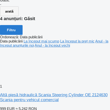
Găsit:
-
arată
4 anunțuri:
Găsit
Filtru
Ordonează
:
Data publicării
Data publicării
La început mai scump
La început la preț mic
Anul - la
început anunțurile noi
Anul - la început vechi
1
Altă piesă hidraulică Scania Steering Cylinder OE 2124630
Scania pentru vehicul comercial
999 EUR
≈ 5.242 RON