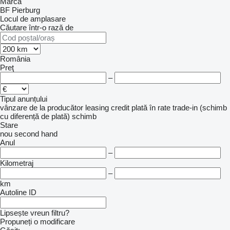
Marca
BF
Pierburg
Locul de amplasare
Căutare într-o rază de
România
Preţ
–
Tipul anunțului
vânzare
de la producător
leasing
credit
plată în rate
trade-in (schimb
cu diferență de plată)
schimb
Stare
nou
second hand
Anul
–
Kilometraj
–
km
Autoline ID
Lipsește vreun filtru?
Propuneți o modificare