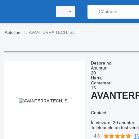
Autoline
AVANTERRA TECH, SL
Despre noi
Anunţuri
20
Harta
Comentarii
16
AVANTERR
Contact
În vînzare:
20 anunțuri
Telefoanele au fost verif
16
4.8