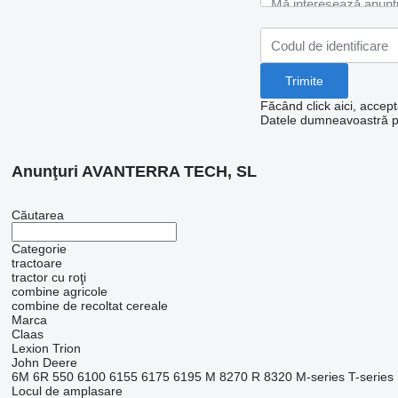
Făcând click aici, accept
Datele dumneavoastră per
Anunţuri AVANTERRA TECH, SL
Căutarea
Categorie
tractoare
tractor cu roţi
combine agricole
combine de recoltat cereale
Marca
Claas
Lexion
Trion
John Deere
6M
6R
550
6100
6155
6175
6195 M
8270 R
8320
M-series
T-series
Locul de amplasare