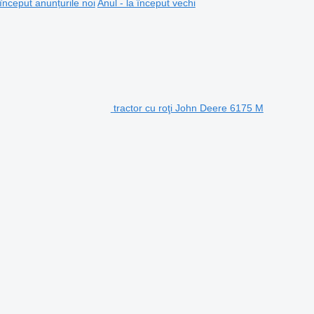
 început anunțurile noi
Anul - la început vechi
tractor cu roţi John Deere 6175 M