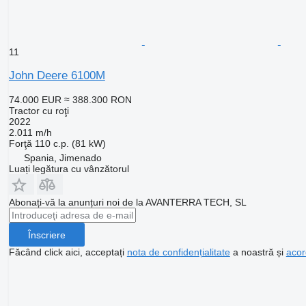
11
John Deere 6100M
74.000 EUR
≈ 388.300 RON
Tractor cu roţi
2022
2.011 m/h
Forţă
110 c.p. (81 kW)
Spania, Jimenado
Luați legătura cu vânzătorul
Abonați-vă la anunțuri noi de la AVANTERRA TECH, SL
Înscriere
Făcând click aici, acceptați
nota de confidențialitate
a noastră și
acor