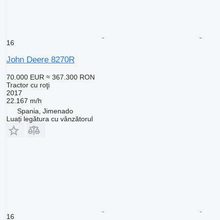
16
John Deere 8270R
70.000 EUR
≈ 367.300 RON
Tractor cu roţi
2017
22.167 m/h
Spania, Jimenado
Luați legătura cu vânzătorul
16