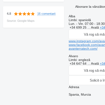
Abonare la vânzăto
16 comentarii
4.8
Alba
Limbi:
spaniolă
Source: Google Maps
Lun. - Vin.
07:00 - 18:30
+34 699 25 ...
Arată
+34
Vă rog să mă 
www.instagram.com/avan
www.facebook.com/avant
avanterratech.com/
Alvaro
Limbi:
engleză
+34 647 64 ...
Arată
+34
Vă rog să mă 
Solicit o î
Adresa
Spania, Murcia