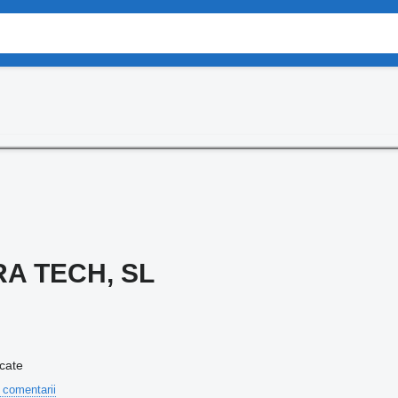
A TECH, SL
icate
 comentarii