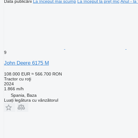
Data publicării
La început mai scump
La început la preț mic
Anul - la
9
John Deere 6175 M
108.000 EUR
≈ 566.700 RON
Tractor cu roţi
2024
1.866 m/h
Spania, Baza
Luați legătura cu vânzătorul