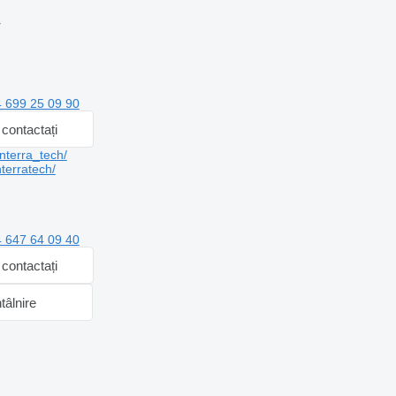
r
 699 25 09 90
contactați
terra_tech/
erratech/
 647 64 09 40
contactați
ntâlnire