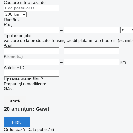
Căutare într-o rază de
România
Preţ
–
Tipul anunțului
vânzare
de la producător
leasing
credit
plată în rate
trade-in (schimb
Anul
–
Kilometraj
–
km
Autoline ID
Lipsește vreun filtru?
Propuneți o modificare
Găsit:
-
arată
20 anunțuri:
Găsit
Filtru
Ordonează
:
Data publicării