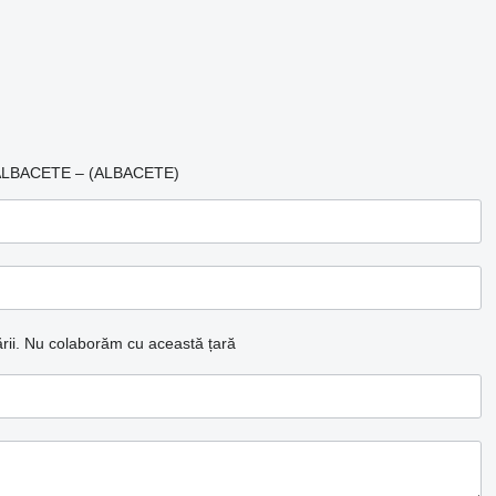
7 ALBACETE – (ALBACETE)
ii.
Nu colaborăm cu această țară