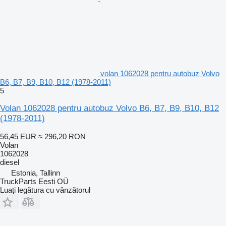
volan 1062028 pentru autobuz Volvo
B6, B7, B9, B10, B12 (1978-2011)
5
Volan 1062028 pentru autobuz Volvo B6, B7, B9, B10, B12
(1978-2011)
56,45 EUR
≈ 296,20 RON
Volan
1062028
diesel
Estonia, Tallinn
TruckParts Eesti OÜ
Luați legătura cu vânzătorul