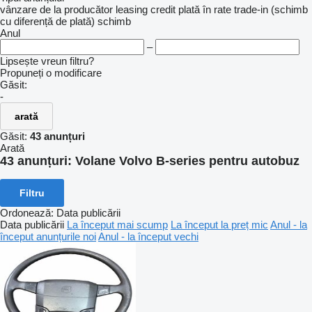
vânzare
de la producător
leasing
credit
plată în rate
trade-in (schimb
cu diferență de plată)
schimb
Anul
–
Lipsește vreun filtru?
Propuneți o modificare
Găsit:
-
arată
Găsit:
43 anunțuri
Arată
43 anunțuri:
Volane Volvo B-series pentru autobuz
Filtru
Ordonează
:
Data publicării
Data publicării
La început mai scump
La început la preț mic
Anul - la
început anunțurile noi
Anul - la început vechi