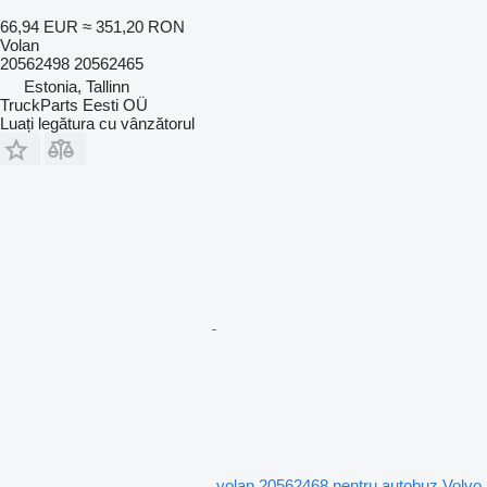
66,94 EUR
≈ 351,20 RON
Volan
20562498 20562465
Estonia, Tallinn
TruckParts Eesti OÜ
Luați legătura cu vânzătorul
volan 20562468 pentru autobuz Volvo