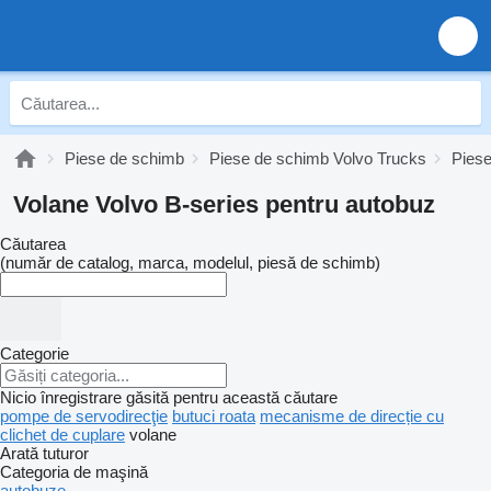
Piese de schimb
Piese de schimb Volvo Trucks
Piese
Volane Volvo B-series pentru autobuz
Căutarea
(număr de catalog, marca, modelul, piesă de schimb)
Categorie
Nicio înregistrare găsită pentru această căutare
pompe de servodirecţie
butuci roata
mecanisme de direcție cu
clichet de cuplare
volane
Arată tuturor
Categoria de maşină
autobuze