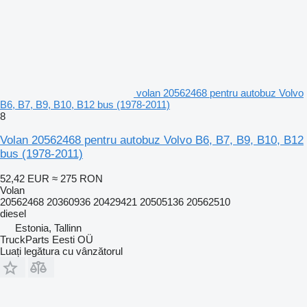
volan 20562468 pentru autobuz Volvo
B6, B7, B9, B10, B12 bus (1978-2011)
8
Volan 20562468 pentru autobuz Volvo B6, B7, B9, B10, B12
bus (1978-2011)
52,42 EUR
≈ 275 RON
Volan
20562468 20360936 20429421 20505136 20562510
diesel
Estonia, Tallinn
TruckParts Eesti OÜ
Luați legătura cu vânzătorul