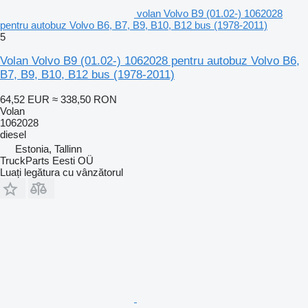
volan Volvo B9 (01.02-) 1062028
pentru autobuz Volvo B6, B7, B9, B10, B12 bus (1978-2011)
5
Volan Volvo B9 (01.02-) 1062028 pentru autobuz Volvo B6,
B7, B9, B10, B12 bus (1978-2011)
64,52 EUR
≈ 338,50 RON
Volan
1062028
diesel
Estonia, Tallinn
TruckParts Eesti OÜ
Luați legătura cu vânzătorul