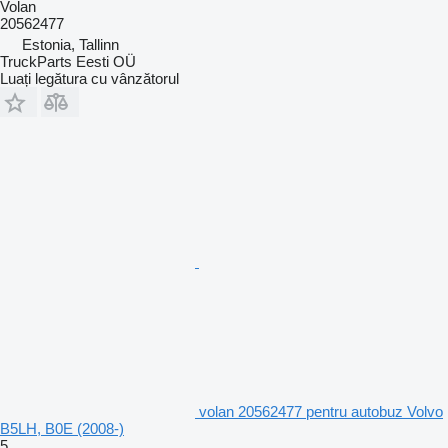
Volan
20562477
Estonia, Tallinn
TruckParts Eesti OÜ
Luați legătura cu vânzătorul
volan 20562477 pentru autobuz Volvo
B5LH, B0E (2008-)
5