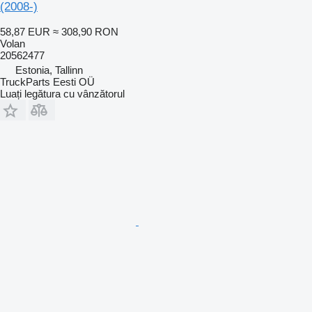
(2008-)
58,87 EUR
≈ 308,90 RON
Volan
20562477
Estonia, Tallinn
TruckParts Eesti OÜ
Luați legătura cu vânzătorul