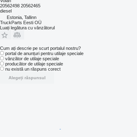
Volan
20562498 20562465
diesel
Estonia, Tallinn
TruckParts Eesti OÜ
Luați legătura cu vânzătorul
Cum ați descrie pe scurt portalul nostru?
portal de anunțuri pentru utilaje speciale
vânzător de utilaje speciale
producător de utilaje speciale
nu există un răspuns corect
Alegeți răspunsul