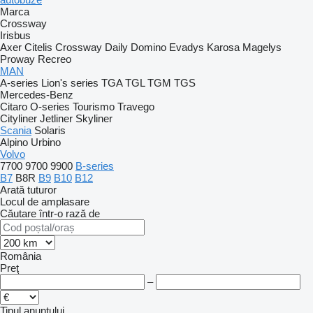
Marca
Crossway
Irisbus
Axer
Citelis
Crossway
Daily
Domino
Evadys
Karosa
Magelys
Proway
Recreo
MAN
A-series
Lion's series
TGA
TGL
TGM
TGS
Mercedes-Benz
Citaro
O-series
Tourismo
Travego
Cityliner
Jetliner
Skyliner
Scania
Solaris
Alpino
Urbino
Volvo
7700
9700
9900
B-series
B7
B8R
B9
B10
B12
Arată tuturor
Locul de amplasare
Căutare într-o rază de
România
Preţ
–
Tipul anunțului