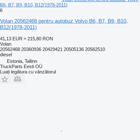
B6, B7, B9, B10, B12(1978-2011)
6
Volan 20562468 pentru autobuz Volvo B6, B7, B9, B10,
B12(1978-2011)
41,13 EUR
≈ 215,80 RON
Volan
20562468 20360936 20429421 20505136 20562510
diesel
Estonia, Tallinn
TruckParts Eesti OÜ
Luați legătura cu vânzătorul