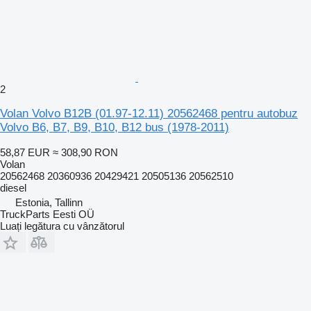
2
Volan Volvo B12B (01.97-12.11) 20562468 pentru autobuz
Volvo B6, B7, B9, B10, B12 bus (1978-2011)
58,87 EUR
≈ 308,90 RON
Volan
20562468 20360936 20429421 20505136 20562510
diesel
Estonia, Tallinn
TruckParts Eesti OÜ
Luați legătura cu vânzătorul