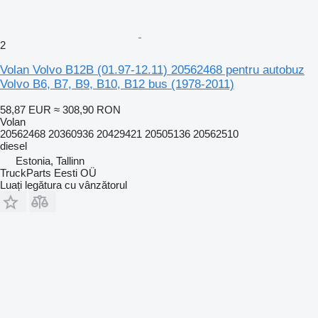
2
Volan Volvo B12B (01.97-12.11) 20562468 pentru autobuz
Volvo B6, B7, B9, B10, B12 bus (1978-2011)
58,87 EUR
≈ 308,90 RON
Volan
20562468 20360936 20429421 20505136 20562510
diesel
Estonia, Tallinn
TruckParts Eesti OÜ
Luați legătura cu vânzătorul