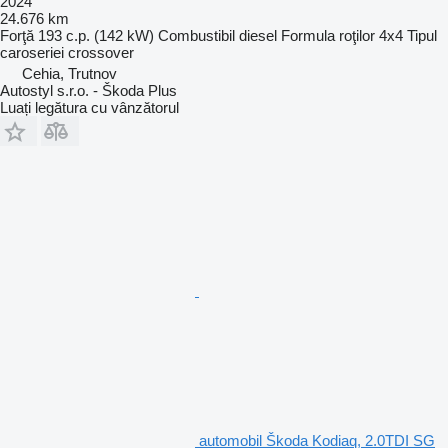
2024
24.676 km
Forţă
193 c.p. (142 kW)
Combustibil
diesel
Formula roţilor
4x4
Tipul
caroseriei
crossover
Cehia, Trutnov
Autostyl s.r.o. - Škoda Plus
Luați legătura cu vânzătorul
automobil Škoda Kodiaq, 2.0TDI SG