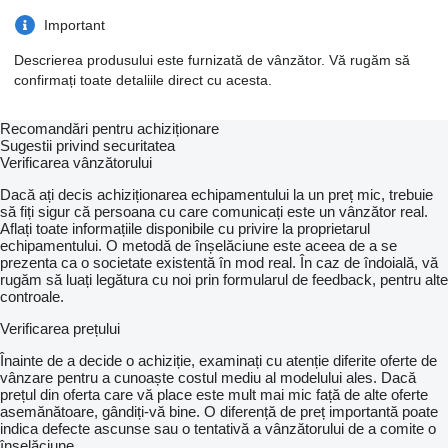
Important
Descrierea produsului este furnizată de vânzător. Vă rugăm să
confirmați toate detaliile direct cu acesta.
Recomandări pentru achiziționare
Sugestii privind securitatea
Verificarea vânzătorului
Dacă ați decis achiziționarea echipamentului la un preț mic, trebuie
să fiți sigur că persoana cu care comunicați este un vânzător real.
Aflați toate informațiile disponibile cu privire la proprietarul
echipamentului. O metodă de înșelăciune este aceea de a se
prezenta ca o societate existentă în mod real. În caz de îndoială, vă
rugăm să luați legătura cu noi prin formularul de feedback, pentru alte
controale.
Verificarea prețului
Înainte de a decide o achiziție, examinați cu atenție diferite oferte de
vânzare pentru a cunoaște costul mediu al modelului ales. Dacă
prețul din oferta care vă place este mult mai mic față de alte oferte
asemănătoare, gândiți-vă bine. O diferență de preț importantă poate
indica defecte ascunse sau o tentativă a vânzătorului de a comite o
înșelăciune.