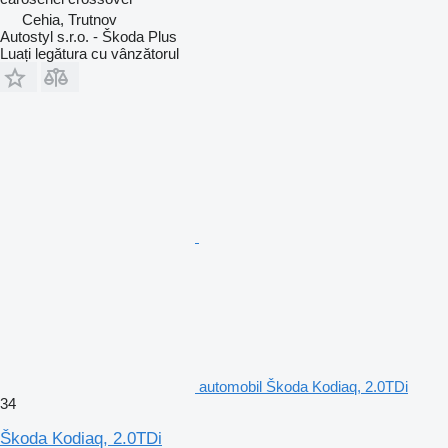
Cehia, Trutnov
Autostyl s.r.o. - Škoda Plus
Luați legătura cu vânzătorul
automobil Škoda Kodiaq, 2.0TDi
34
Škoda Kodiaq, 2.0TDi