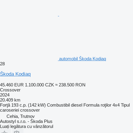
automobil Škoda Kodiaq
28
Škoda Kodiaq
45.460 EUR
1.100.000 CZK
≈ 238.500 RON
Crossover
2024
20.409 km
Forţă
193 c.p. (142 kW)
Combustibil
diesel
Formula roţilor
4x4
Tipul
caroseriei
crossover
Cehia, Trutnov
Autostyl s.r.o. - Škoda Plus
Luați legătura cu vânzătorul