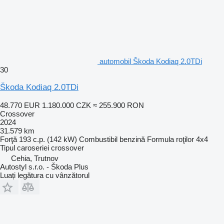
automobil Škoda Kodiaq 2.0TDi
30
Škoda Kodiaq 2.0TDi
48.770 EUR
1.180.000 CZK
≈ 255.900 RON
Crossover
2024
31.579 km
Forţă
193 c.p. (142 kW)
Combustibil
benzină
Formula roţilor
4x4
Tipul caroseriei
crossover
Cehia, Trutnov
Autostyl s.r.o. - Škoda Plus
Luați legătura cu vânzătorul