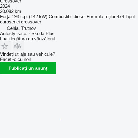
Crossover
2024
20.082 km
Forţă
193 c.p. (142 kW)
Combustibil
diesel
Formula roţilor
4x4
Tipul
caroseriei
crossover
Cehia, Trutnov
Autostyl s.r.o. - Škoda Plus
Luați legătura cu vânzătorul
Vindeți utilaje sau vehicule?
Faceți-o cu noi!
Publicați un anunț