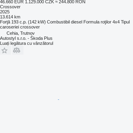
46.660 EUR
1.129.000 CZK
≈ 244.800 RON
Crossover
2025
13.614 km
Forţă
193 c.p. (142 kW)
Combustibil
diesel
Formula roţilor
4x4
Tipul
caroseriei
crossover
Cehia, Trutnov
Autostyl s.r.o. - Škoda Plus
Luați legătura cu vânzătorul