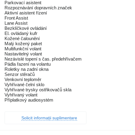
Parkovací asistent
Rozpoznávání dopravních značek
Aktivní asistent řízení
Front Assist
Lane Assist
Bezklíčkové ovládání
El. ovládaný kufr
Kožené čalounění
Malý kožený paket
Multifunkční volant
Nastavitelný volant
Nezávislé topení s čas. předehřívačem
Pádla řazení na volantu
Roletky na zadní okna
Senzor stěračů
Venkovní teploměr
Vyhřívané čelní sklo
Vyhřívané trysky ostřikovačů skla
Vyhřívaný volant
Příplatkový audiosystém
Solicit informații suplimentare