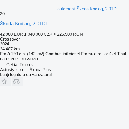
automobil Škoda Kodiaq, 2.0TDI
30
Škoda Kodiaq, 2.0TDI
42.980 EUR
1.040.000 CZK
≈ 225.500 RON
Crossover
2024
24.487 km
Forţă
193 c.p. (142 kW)
Combustibil
diesel
Formula roţilor
4x4
Tipul
caroseriei
crossover
Cehia, Trutnov
Autostyl s.r.o. - Škoda Plus
Luați legătura cu vânzătorul