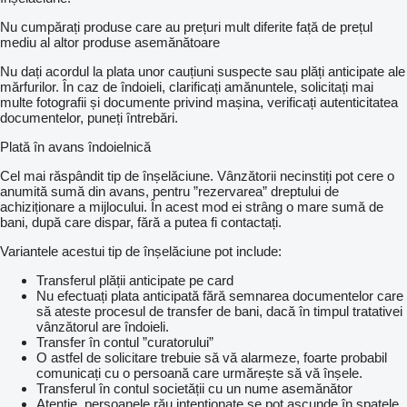
Nu cumpărați produse care au prețuri mult diferite față de prețul
mediu al altor produse asemănătoare
Nu dați acordul la plata unor cauțiuni suspecte sau plăți anticipate ale
mărfurilor. În caz de îndoieli, clarificați amănuntele, solicitați mai
multe fotografii și documente privind mașina, verificați autenticitatea
documentelor, puneți întrebări.
Plată în avans îndoielnică
Cel mai răspândit tip de înșelăciune. Vânzătorii necinstiți pot cere o
anumită sumă din avans, pentru ”rezervarea” dreptului de
achiziționare a mijlocului. În acest mod ei strâng o mare sumă de
bani, după care dispar, fără a putea fi contactați.
Variantele acestui tip de înșelăciune pot include:
Transferul plății anticipate pe card
Nu efectuați plata anticipată fără semnarea documentelor care
să ateste procesul de transfer de bani, dacă în timpul tratativei
vânzătorul are îndoieli.
Transfer în contul ”curatorului”
O astfel de solicitare trebuie să vă alarmeze, foarte probabil
comunicați cu o persoană care urmărește să vă înșele.
Transferul în contul societății cu un nume asemănător
Atenție, persoanele rău intenționate se pot ascunde în spatele