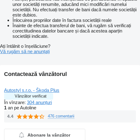
unor societăți renumite, aducând mici modificări numelui
societății. Nu efectuați transfer de bani dacă numele societății
este dubios.
Înlocuirea propriilor date în factura societății reale
Înainte de efectua transferul de bani, vă rugăm să verificați
corectitudinea datelor bancare și dacă acestea aparțin
societății indicate.
Ați întâlnit o înșelăciune?
Vă rugăm să ne anunțați
Contactează vânzătorul
Autostyl s.r.o. - Škoda Plus
Vânzător verificat
În vînzare:
304 anunțuri
1
an pe Autoline
4.4
476 comentarii
Abonare la vânzător