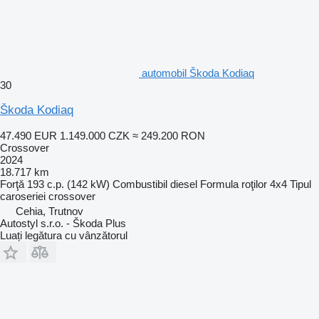
automobil Škoda Kodiaq
30
Škoda Kodiaq
47.490 EUR
1.149.000 CZK
≈ 249.200 RON
Crossover
2024
18.717 km
Forţă
193 c.p. (142 kW)
Combustibil
diesel
Formula roţilor
4x4
Tipul
caroseriei
crossover
Cehia, Trutnov
Autostyl s.r.o. - Škoda Plus
Luați legătura cu vânzătorul