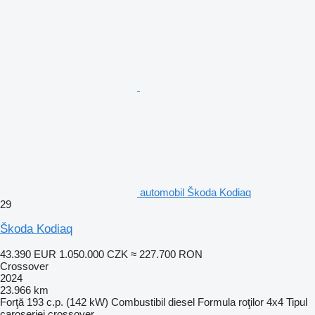
automobil Škoda Kodiaq
29
Škoda Kodiaq
43.390 EUR
1.050.000 CZK
≈ 227.700 RON
Crossover
2024
23.966 km
Forţă
193 c.p. (142 kW)
Combustibil
diesel
Formula roţilor
4x4
Tipul
caroseriei
crossover