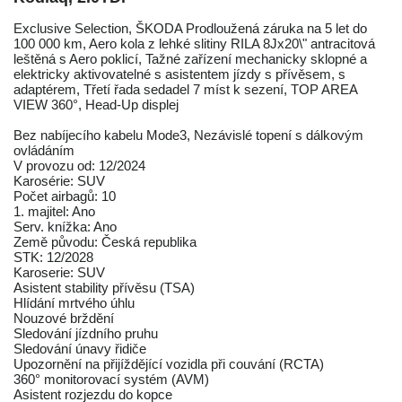
Exclusive Selection, ŠKODA Prodloužená záruka na 5 let do
100 000 km, Aero kola z lehké slitiny RILA 8Jx20\" antracitová
leštěná s Aero poklicí, Tažné zařízení mechanicky sklopné a
elektricky aktivovatelné s asistentem jízdy s přívěsem, s
adaptérem, Třetí řada sedadel 7 míst k sezení, TOP AREA
VIEW 360°, Head-Up displej
Bez nabíjecího kabelu Mode3, Nezávislé topení s dálkovým
ovládáním
V provozu od: 12/2024
Karosérie: SUV
Počet airbagů: 10
1. majitel: Ano
Serv. knížka: Ano
Země původu: Česká republika
STK: 12/2028
Karoserie: SUV
Asistent stability přívěsu (TSA)
Hlídání mrtvého úhlu
Nouzové brždění
Sledování jízdního pruhu
Sledování únavy řidiče
Upozornění na přijíždějící vozidla při couvání (RCTA)
360° monitorovací systém (AVM)
Asistent rozjezdu do kopce