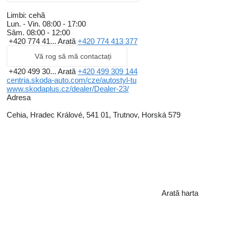
Limbi:
cehă
Lun. - Vin.
08:00 - 17:00
Sâm.
08:00 - 12:00
+420 774 41...
Arată
+420 774 413 377
Vă rog să mă contactați
+420 499 30...
Arată
+420 499 309 144
centria.skoda-auto.com/cze/autostyl-tu
www.skodaplus.cz/dealer/Dealer-23/
Adresa
Cehia, Hradec Králové, 541 01, Trutnov, Horská 579
Arată harta