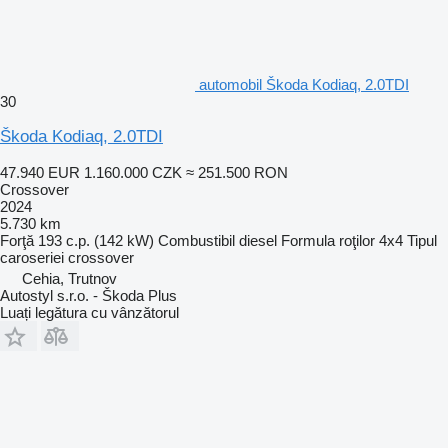
automobil Škoda Kodiaq, 2.0TDI
30
Škoda Kodiaq, 2.0TDI
47.940 EUR
1.160.000 CZK
≈ 251.500 RON
Crossover
2024
5.730 km
Forţă
193 c.p. (142 kW)
Combustibil
diesel
Formula roţilor
4x4
Tipul
caroseriei
crossover
Cehia, Trutnov
Autostyl s.r.o. - Škoda Plus
Luați legătura cu vânzătorul