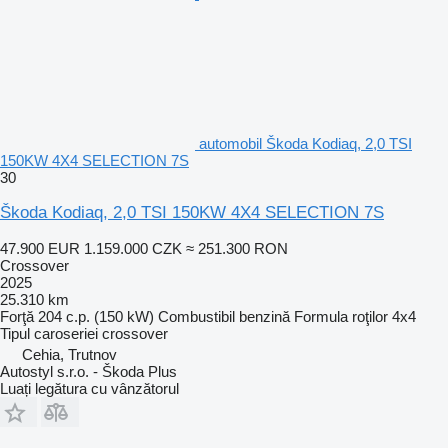
automobil Škoda Kodiaq, 2,0 TSI
150KW 4X4 SELECTION 7S
30
Škoda Kodiaq, 2,0 TSI 150KW 4X4 SELECTION 7S
47.900 EUR
1.159.000 CZK
≈ 251.300 RON
Crossover
2025
25.310 km
Forţă
204 c.p. (150 kW)
Combustibil
benzină
Formula roţilor
4x4
Tipul caroseriei
crossover
Cehia, Trutnov
Autostyl s.r.o. - Škoda Plus
Luați legătura cu vânzătorul