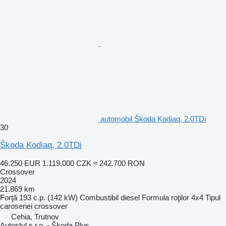
automobil Škoda Kodiaq, 2.0TDi
30
Škoda Kodiaq, 2.0TDi
46.250 EUR
1.119.000 CZK
≈ 242.700 RON
Crossover
2024
21.869 km
Forţă
193 c.p. (142 kW)
Combustibil
diesel
Formula roţilor
4x4
Tipul
caroseriei
crossover
Cehia, Trutnov
Autostyl s.r.o. - Škoda Plus