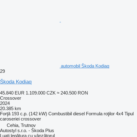
automobil Škoda Kodiaq
29
Škoda Kodiaq
45.840 EUR
1.109.000 CZK
≈ 240.500 RON
Crossover
2024
20.385 km
Forţă
193 c.p. (142 kW)
Combustibil
diesel
Formula roţilor
4x4
Tipul
caroseriei
crossover
Cehia, Trutnov
Autostyl s.r.o. - Škoda Plus
Luați legătura cu vânzătorul