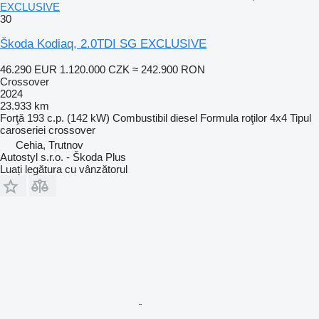
EXCLUSIVE
30
Škoda Kodiaq, 2.0TDI SG EXCLUSIVE
46.290 EUR
1.120.000 CZK
≈ 242.900 RON
Crossover
2024
23.933 km
Forţă
193 c.p. (142 kW)
Combustibil
diesel
Formula roţilor
4x4
Tipul
caroseriei
crossover
Cehia, Trutnov
Autostyl s.r.o. - Škoda Plus
Luați legătura cu vânzătorul