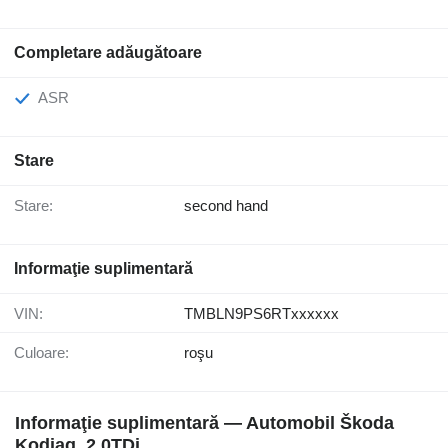
Completare adăugătoare
ASR
Stare
Stare:
second hand
Informaţie suplimentară
VIN:
TMBLN9PS6RTxxxxxx
Culoare:
roşu
Informaţie suplimentară — Automobil Škoda
Kodiaq, 2.0TDi