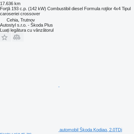
17.636 km
Forţă
193 c.p. (142 kW)
Combustibil
diesel
Formula roţilor
4x4
Tipul
caroseriei
crossover
Cehia, Trutnov
Autostyl s.r.o. - Škoda Plus
Luați legătura cu vânzătorul
automobil Škoda Kodiaq, 2.0TDi