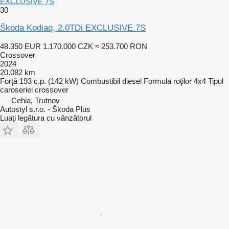
EXCLUSIVE 7S
30
Škoda Kodiaq, 2.0TDi EXCLUSIVE 7S
48.350 EUR
1.170.000 CZK
≈ 253.700 RON
Crossover
2024
20.082 km
Forţă
193 c.p. (142 kW)
Combustibil
diesel
Formula roţilor
4x4
Tipul
caroseriei
crossover
Cehia, Trutnov
Autostyl s.r.o. - Škoda Plus
Luați legătura cu vânzătorul