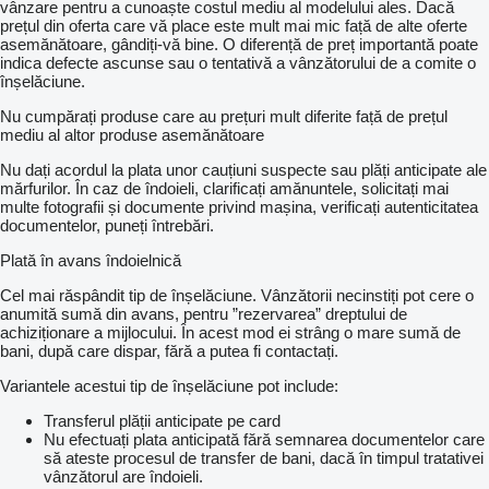
vânzare pentru a cunoaște costul mediu al modelului ales. Dacă
prețul din oferta care vă place este mult mai mic față de alte oferte
asemănătoare, gândiți-vă bine. O diferență de preț importantă poate
indica defecte ascunse sau o tentativă a vânzătorului de a comite o
înșelăciune.
Nu cumpărați produse care au prețuri mult diferite față de prețul
mediu al altor produse asemănătoare
Nu dați acordul la plata unor cauțiuni suspecte sau plăți anticipate ale
mărfurilor. În caz de îndoieli, clarificați amănuntele, solicitați mai
multe fotografii și documente privind mașina, verificați autenticitatea
documentelor, puneți întrebări.
Plată în avans îndoielnică
Cel mai răspândit tip de înșelăciune. Vânzătorii necinstiți pot cere o
anumită sumă din avans, pentru ”rezervarea” dreptului de
achiziționare a mijlocului. În acest mod ei strâng o mare sumă de
bani, după care dispar, fără a putea fi contactați.
Variantele acestui tip de înșelăciune pot include:
Transferul plății anticipate pe card
Nu efectuați plata anticipată fără semnarea documentelor care
să ateste procesul de transfer de bani, dacă în timpul tratativei
vânzătorul are îndoieli.