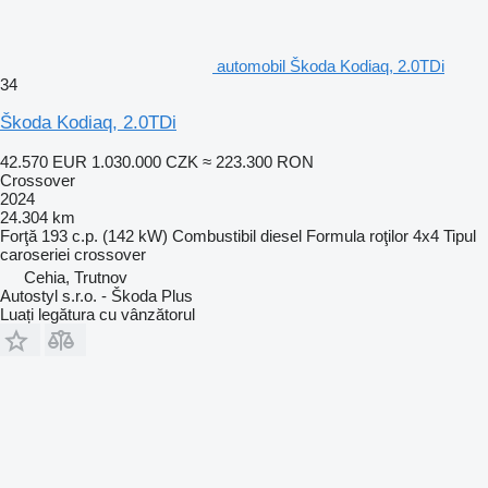
automobil Škoda Kodiaq, 2.0TDi
34
Škoda Kodiaq, 2.0TDi
42.570 EUR
1.030.000 CZK
≈ 223.300 RON
Crossover
2024
24.304 km
Forţă
193 c.p. (142 kW)
Combustibil
diesel
Formula roţilor
4x4
Tipul
caroseriei
crossover
Cehia, Trutnov
Autostyl s.r.o. - Škoda Plus
Luați legătura cu vânzătorul