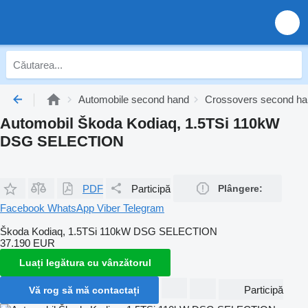
Automobile second hand
Crossovers second ha
Automobil Škoda Kodiaq, 1.5TSi 110kW
DSG SELECTION
PDF
Participă
Plângere:
Facebook
WhatsApp
Viber
Telegram
Škoda Kodiaq, 1.5TSi 110kW DSG SELECTION
37.190 EUR
Luați legătura cu vânzătorul
Participă
Vă rog să mă contactați