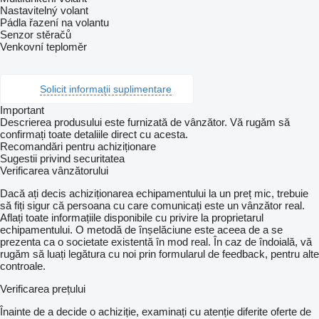
Nastavitelný volant
Pádla řazení na volantu
Senzor stěračů
Venkovní teploměr
Solicit informații suplimentare
Important
Descrierea produsului este furnizată de vânzător. Vă rugăm să
confirmați toate detaliile direct cu acesta.
Recomandări pentru achiziționare
Sugestii privind securitatea
Verificarea vânzătorului
Dacă ați decis achiziționarea echipamentului la un preț mic, trebuie
să fiți sigur că persoana cu care comunicați este un vânzător real.
Aflați toate informațiile disponibile cu privire la proprietarul
echipamentului. O metodă de înșelăciune este aceea de a se
prezenta ca o societate existentă în mod real. În caz de îndoială, vă
rugăm să luați legătura cu noi prin formularul de feedback, pentru alte
controale.
Verificarea prețului
Înainte de a decide o achiziție, examinați cu atenție diferite oferte de