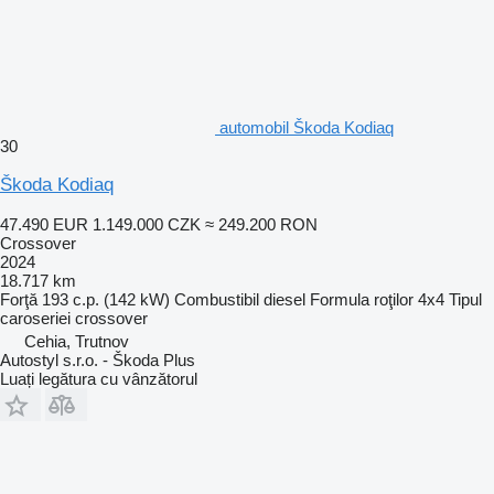
automobil Škoda Kodiaq
30
Škoda Kodiaq
47.490 EUR
1.149.000 CZK
≈ 249.200 RON
Crossover
2024
18.717 km
Forţă
193 c.p. (142 kW)
Combustibil
diesel
Formula roţilor
4x4
Tipul
caroseriei
crossover
Cehia, Trutnov
Autostyl s.r.o. - Škoda Plus
Luați legătura cu vânzătorul