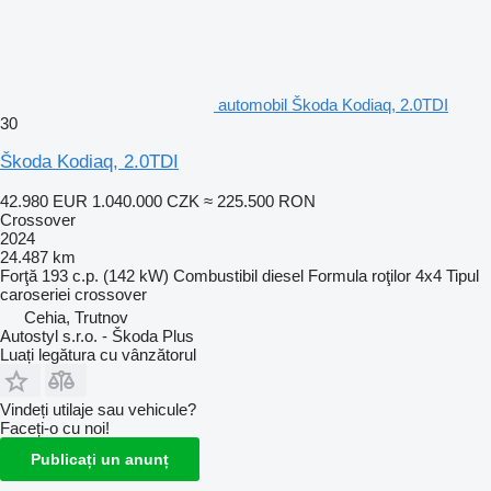
automobil Škoda Kodiaq, 2.0TDI
30
Škoda Kodiaq, 2.0TDI
42.980 EUR
1.040.000 CZK
≈ 225.500 RON
Crossover
2024
24.487 km
Forţă
193 c.p. (142 kW)
Combustibil
diesel
Formula roţilor
4x4
Tipul
caroseriei
crossover
Cehia, Trutnov
Autostyl s.r.o. - Škoda Plus
Luați legătura cu vânzătorul
Vindeți utilaje sau vehicule?
Faceți-o cu noi!
Publicați un anunț