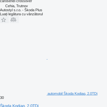
caroseriei
crossover
Cehia, Trutnov
Autostyl s.r.o. - Škoda Plus
Luați legătura cu vânzătorul
automobil Škoda Kodiaq, 2.0TDi
30
Škoda Kodiaq, 2.0TDi