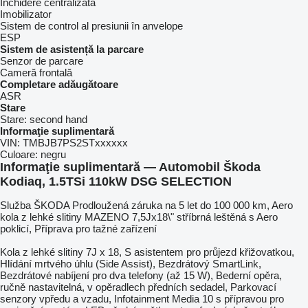
Inchidere centralizată
Imobilizator
Sistem de control al presiunii în anvelope
ESP
Sistem de asistență la parcare
Senzor de parcare
Cameră frontală
Completare adăugătoare
ASR
Stare
Stare:
second hand
Informaţie suplimentară
VIN:
TMBJB7PS2STxxxxxx
Culoare:
negru
Informaţie suplimentară — Automobil Škoda
Kodiaq, 1.5TSi 110kW DSG SELECTION
Služba ŠKODA Prodloužená záruka na 5 let do 100 000 km, Aero
kola z lehké slitiny MAZENO 7,5Jx18\" stříbrná leštěná s Aero
poklicí, Příprava pro tažné zařízení
Kola z lehké slitiny 7J x 18, S asistentem pro průjezd křižovatkou,
Hlídání mrtvého úhlu (Side Assist), Bezdrátový SmartLink,
Bezdrátové nabíjení pro dva telefony (až 15 W), Bederní opěra,
ručně nastavitelná, v opěradlech předních sedadel, Parkovací
senzory vpředu a vzadu, Infotainment Media 10 s přípravou pro