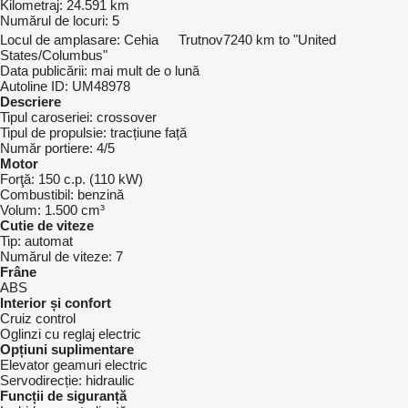
Kilometraj:
24.591 km
Numărul de locuri:
5
Locul de amplasare:
Cehia
Trutnov
7240 km to "United
States/Columbus"
Data publicării:
mai mult de o lună
Autoline ID:
UM48978
Descriere
Tipul caroseriei:
crossover
Tipul de propulsie:
tracțiune față
Număr portiere:
4/5
Motor
Forţă:
150 c.p. (110 kW)
Combustibil:
benzină
Volum:
1.500 cm³
Cutie de viteze
Tip:
automat
Numărul de viteze:
7
Frâne
ABS
Interior și confort
Cruiz control
Oglinzi cu reglaj electric
Opțiuni suplimentare
Elevator geamuri electric
Servodirecție:
hidraulic
Funcții de siguranță