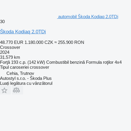
automobil Škoda Kodiaq 2.0TDi
30
Škoda Kodiaq 2.0TDi
48.770 EUR
1.180.000 CZK
≈ 255.900 RON
Crossover
2024
31.579 km
Forţă
193 c.p. (142 kW)
Combustibil
benzină
Formula roţilor
4x4
Tipul caroseriei
crossover
Cehia, Trutnov
Autostyl s.r.o. - Škoda Plus
Luați legătura cu vânzătorul