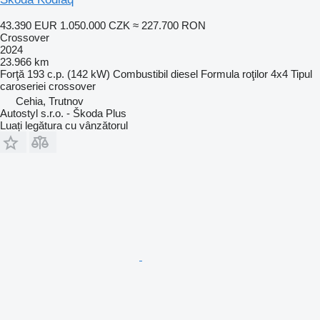
43.390 EUR
1.050.000 CZK
≈ 227.700 RON
Crossover
2024
23.966 km
Forţă
193 c.p. (142 kW)
Combustibil
diesel
Formula roţilor
4x4
Tipul
caroseriei
crossover
Cehia, Trutnov
Autostyl s.r.o. - Škoda Plus
Luați legătura cu vânzătorul