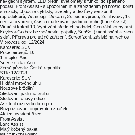
navigační systém, LED přední světlomety s funkcí do špatného
počasí, Front Assist - s upozorněním a zabrzděním při hrozící kolizi
s vozidly, chodci a cyklisty, Světelný a dešťový senzor, 8
reproduktorů, 7x airbag - 2x čelní, 2x boční vpředu, 2x hlavový, 1x
centrální vpředu, Asistent udržování jízdního pruhu (Lane Assist),
Virtuální kokpit 10, Vyhřívání předních sedadel, Centrální zamykání
Keyless-Go bez bezpečnostní pojistky, SunSet (zadní boční a zadní
skla), Příprava pro tažné zařízení, Servořízení, závislé na rychlos
V provozu od: 12/2024
Karosérie: SUV
Počet airbagů: 10
1. majitel: Ano
Serv. knížka: Ano
Země původu: Česká republika
STK: 12/2028
Karoserie: SUV
Hlídání mrtvého úhlu
Nouzové brždění
Sledování jízdního pruhu
Sledování únavy řidiče
Asistent rozjezdu do kopce
Rozpoznávání dopravních značek
Aktivní asistent řízení
Front Assist
Lane Assist
Malý kožený paket
Multifunkční volant