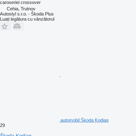
caroseriei
crossover
Cehia, Trutnov
Autostyl s.r.o. - Škoda Plus
Luați legătura cu vânzătorul
automobil Škoda Kodiaq
29
Škoda Kodiaq