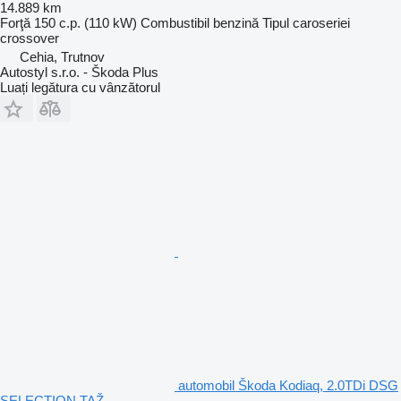
14.889 km
Forţă
150 c.p. (110 kW)
Combustibil
benzină
Tipul caroseriei
crossover
Cehia, Trutnov
Autostyl s.r.o. - Škoda Plus
Luați legătura cu vânzătorul
automobil Škoda Kodiaq, 2.0TDi DSG
SELECTION TAŽ