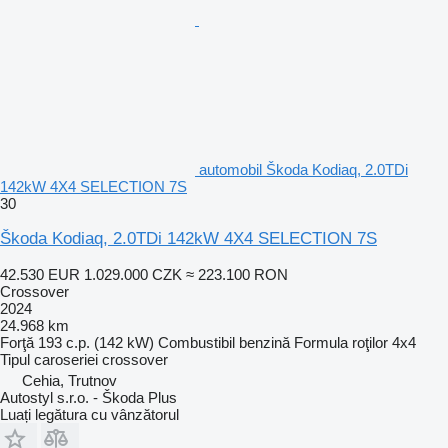
automobil Škoda Kodiaq, 2.0TDi
142kW 4X4 SELECTION 7S
30
Škoda Kodiaq, 2.0TDi 142kW 4X4 SELECTION 7S
42.530 EUR
1.029.000 CZK
≈ 223.100 RON
Crossover
2024
24.968 km
Forţă
193 c.p. (142 kW)
Combustibil
benzină
Formula roţilor
4x4
Tipul caroseriei
crossover
Cehia, Trutnov
Autostyl s.r.o. - Škoda Plus
Luați legătura cu vânzătorul