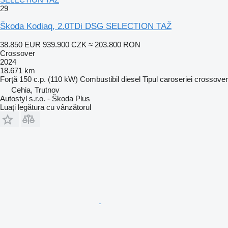
29
Škoda Kodiaq, 2.0TDi DSG SELECTION TAŽ
38.850 EUR
939.900 CZK
≈ 203.800 RON
Crossover
2024
18.671 km
Forţă
150 c.p. (110 kW)
Combustibil
diesel
Tipul caroseriei
crossover
Cehia, Trutnov
Autostyl s.r.o. - Škoda Plus
Luați legătura cu vânzătorul