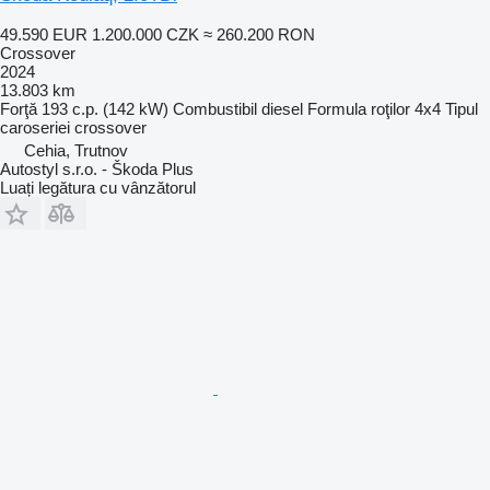
49.590 EUR
1.200.000 CZK
≈ 260.200 RON
Crossover
2024
13.803 km
Forţă
193 c.p. (142 kW)
Combustibil
diesel
Formula roţilor
4x4
Tipul
caroseriei
crossover
Cehia, Trutnov
Autostyl s.r.o. - Škoda Plus
Luați legătura cu vânzătorul