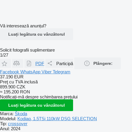
Vă interesează anunțul?
Luați legătura cu vânzătorul
Solicit fotografii suplimentare
1/27
PDF
Participă
Plângere:
Facebook
WhatsApp
Viber
Telegram
37.190 EUR
Preţ cu TVA inclusă
899.900 CZK
≈ 195.200 RON
Notificați-mă despre schimbarea prețului
Luați legătura cu vânzătorul
Marca:
Škoda
Modelul:
Kodiaq, 1.5TSi 110kW DSG SELECTION
Tip:
crossover
Anul:
2024