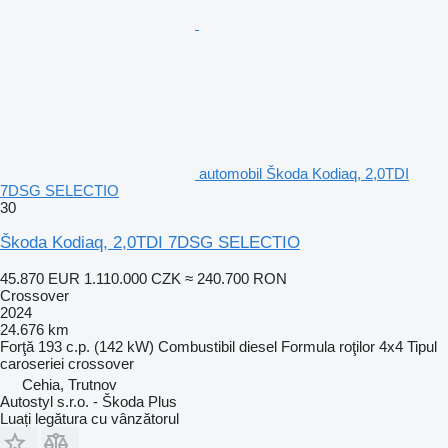
automobil Škoda Kodiaq, 2,0TDI
7DSG SELECTIO
30
Škoda Kodiaq, 2,0TDI 7DSG SELECTIO
45.870 EUR
1.110.000 CZK
≈ 240.700 RON
Crossover
2024
24.676 km
Forţă
193 c.p. (142 kW)
Combustibil
diesel
Formula roţilor
4x4
Tipul
caroseriei
crossover
Cehia, Trutnov
Autostyl s.r.o. - Škoda Plus
Luați legătura cu vânzătorul