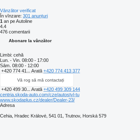
Vânzător verificat
În vînzare:
301 anunțuri
1
an pe Autoline
4.4
476 comentarii
Abonare la vânzător
Limbi:
cehă
Lun. - Vin.
08:00 - 17:00
Sâm.
08:00 - 12:00
+420 774 41...
Arată
+420 774 413 377
Vă rog să mă contactați
+420 499 30...
Arată
+420 499 309 144
centria.skoda-auto.com/cze/autostyl-tu
www.skodaplus.cz/dealer/Dealer-23/
Adresa
Cehia, Hradec Králové, 541 01, Trutnov, Horská 579