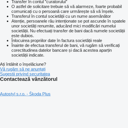
Transfer în contul ”curatorului”
O astfel de solicitare trebuie să vă alarmeze, foarte probabil
comunicați cu o persoană care urmărește să vă înșele.
Transferul în contul societății cu un nume asemănător
Atenție, persoanele rău intenționate se pot ascunde în spatele
unor societăți renumite, aducând mici modificări numelui
societății. Nu efectuați transfer de bani dacă numele societății
este dubios.
Înlocuirea propriilor date în factura societății reale
Înainte de efectua transferul de bani, vă rugăm să verificați
corectitudinea datelor bancare și dacă acestea aparțin
societății indicate.
Ați întâlnit o înșelăciune?
Vă rugăm să ne anunțați
Sugestii privind securitatea
Contactează vânzătorul
Autostyl s.r.o. - Škoda Plus