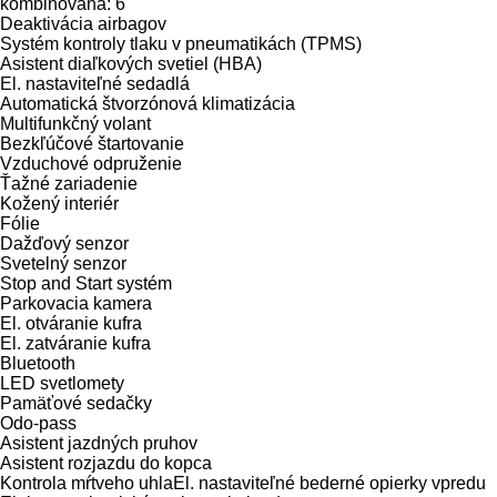
kombinovaná: 6
Deaktivácia airbagov
Systém kontroly tlaku v pneumatikách (TPMS)
Asistent diaľkových svetiel (HBA)
El. nastaviteľné sedadlá
Automatická štvorzónová klimatizácia
Multifunkčný volant
Bezkľúčové štartovanie
Vzduchové odpruženie
Ťažné zariadenie
Kožený interiér
Fólie
Dažďový senzor
Svetelný senzor
Stop and Start systém
Parkovacia kamera
El. otváranie kufra
El. zatváranie kufra
Bluetooth
LED svetlomety
Pamäťové sedačky
Odo-pass
Asistent jazdných pruhov
Asistent rozjazdu do kopca
Kontrola mŕtveho uhlaEl. nastaviteľné bederné opierky vpredu