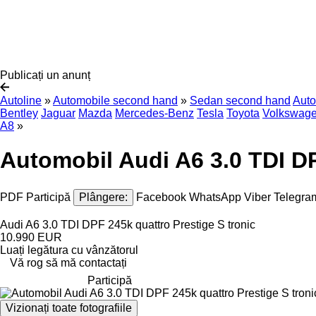
Publicați un anunț
Autoline
»
Automobile second hand
»
Sedan second hand
Auto
Bentley
Jaguar
Mazda
Mercedes-Benz
Tesla
Toyota
Volkswag
A8
»
Automobil Audi A6 3.0 TDI DP
PDF
Participă
Plângere:
Facebook
WhatsApp
Viber
Telegra
Audi A6 3.0 TDI DPF 245k quattro Prestige S tronic
10.990 EUR
Luați legătura cu vânzătorul
Vă rog să mă contactați
Participă
Vizionați toate fotografiile