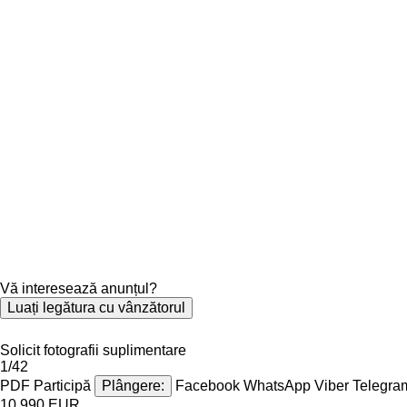
Vă interesează anunțul?
Luați legătura cu vânzătorul
Solicit fotografii suplimentare
1/42
PDF
Participă
Plângere:
Facebook
WhatsApp
Viber
Telegra
10.990 EUR