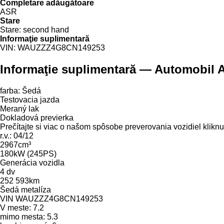
Completare adăugătoare
ASR
Stare
Stare:
second hand
Informaţie suplimentară
VIN:
WAUZZZ4G8CN149253
Informaţie suplimentară — Automobil Au
farba: Šedá
Testovacia jazda
Meraný lak
Dokladová previerka
Prečítajte si viac o našom spôsobe preverovania vozidiel klikn
r.v.: 04/12
2967cm³
180kW (245PS)
Generácia vozidla
4 dv
252 593km
Šedá metalíza
VIN WAUZZZ4G8CN149253
V meste: 7.2
mimo mesta: 5.3