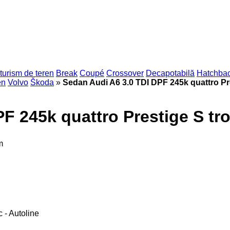
turism de teren
Break
Coupé
Crossover
Decapotabilă
Hatchba
en
Volvo
Škoda
»
Sedan Audi A6 3.0 TDI DPF 245k quattro Pre
F 245k quattro Prestige S tr
m