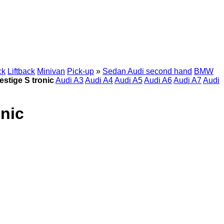
ck
Liftback
Minivan
Pick-up
»
Sedan Audi second hand
BMW
stige S tronic
Audi A3
Audi A4
Audi A5
Audi A6
Audi A7
Audi
onic