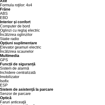
Axe
Formula roţilor:
4x4
Frâne
ABS
EBD
Interior și confort
Computer de bord
Oglinzi cu reglaj electric
Încălzirea oglinzilor
Statie radio
Opțiuni suplimentare
Elevator geamuri electric
Încălzirea scaunelor
Multimedia
GPS
Funcții de siguranță
Sistem de alarmă
Inchidere centralizată
Imobilizator
Isofix
ESP
Sistem de asistență la parcare
Senzor de parcare
Optică
Faruri anticeaţă