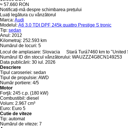
≈ 57.660 RON
Notificați-mă despre schimbarea prețului
Luați legătura cu vânzătorul
Marca:
Audi
Modelul:
A6 3.0 TDI DPF 245k quattro Prestige S tronic
Tip:
sedan
Anul:
2012
Kilometraj:
252.593 km
Numărul de locuri:
5
Locul de amplasare:
Slovacia
Stará Turá
7460 km to "United
Numărul ID din stocul vânzătorului:
WAUZZZ4G8CN149253
Data publicării:
30 iul. 2026
Descriere
Tipul caroseriei:
sedan
Tipul de propulsie:
AWD
Număr portiere:
4/5
Motor
Forţă:
245 c.p. (180 kW)
Combustibil:
diesel
Volum:
2.967 cm³
Euro:
Euro 5
Cutie de viteze
Tip:
automat
Numărul de viteze:
7