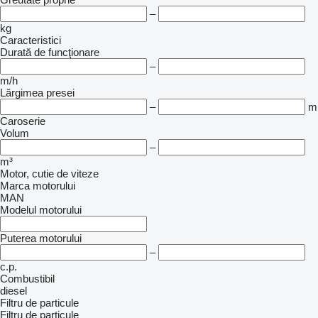
–
kg
Caracteristici
Durată de funcţionare
–
m/h
Lărgimea presei
–
m
Caroserie
Volum
–
m³
Motor, cutie de viteze
Marca motorului
MAN
Modelul motorului
Puterea motorului
–
c.p.
Combustibil
diesel
Filtru de particule
Filtru de particule