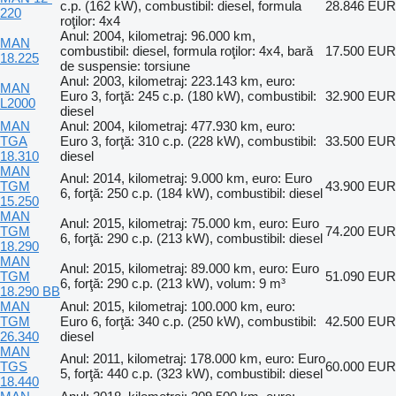
c.p. (162 kW), combustibil: diesel, formula
28.846 EUR
220
roţilor: 4x4
Anul: 2004, kilometraj: 96.000 km,
MAN
combustibil: diesel, formula roţilor: 4x4, bară
17.500 EUR
18.225
de suspensie: torsiune
Anul: 2003, kilometraj: 223.143 km, euro:
MAN
Euro 3, forţă: 245 c.p. (180 kW), combustibil:
32.900 EUR
L2000
diesel
MAN
Anul: 2004, kilometraj: 477.930 km, euro:
TGA
Euro 3, forţă: 310 c.p. (228 kW), combustibil:
33.500 EUR
18.310
diesel
MAN
Anul: 2014, kilometraj: 9.000 km, euro: Euro
TGM
43.900 EUR
6, forţă: 250 c.p. (184 kW), combustibil: diesel
15.250
MAN
Anul: 2015, kilometraj: 75.000 km, euro: Euro
TGM
74.200 EUR
6, forţă: 290 c.p. (213 kW), combustibil: diesel
18.290
MAN
Anul: 2015, kilometraj: 89.000 km, euro: Euro
TGM
51.090 EUR
6, forţă: 290 c.p. (213 kW), volum: 9 m³
18.290 BB
MAN
Anul: 2015, kilometraj: 100.000 km, euro:
TGM
Euro 6, forţă: 340 c.p. (250 kW), combustibil:
42.500 EUR
26.340
diesel
MAN
Anul: 2011, kilometraj: 178.000 km, euro: Euro
TGS
60.000 EUR
5, forţă: 440 c.p. (323 kW), combustibil: diesel
18.440