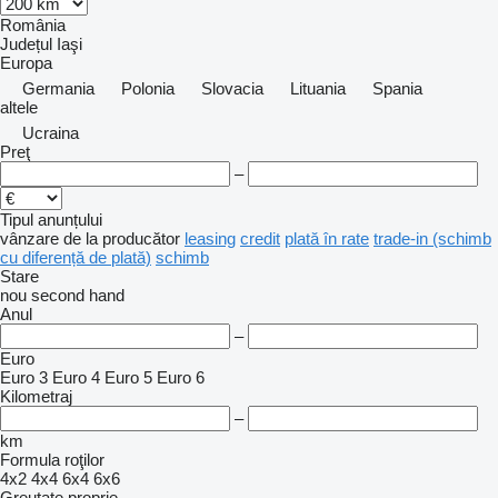
România
Județul Iaşi
Europa
Germania
Polonia
Slovacia
Lituania
Spania
altele
Ucraina
Preţ
–
Tipul anunțului
vânzare
de la producător
leasing
credit
plată în rate
trade-in (schimb
cu diferență de plată)
schimb
Stare
nou
second hand
Anul
–
Euro
Euro 3
Euro 4
Euro 5
Euro 6
Kilometraj
–
km
Formula roţilor
4x2
4x4
6x4
6x6
Greutate proprie