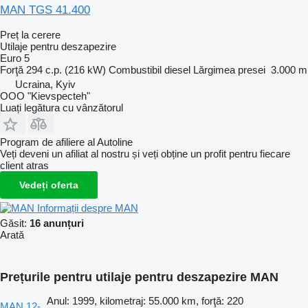
MAN TGS 41.400
Preț la cerere
Utilaje pentru deszapezire
Euro 5
Forţă
294 c.p. (216 kW)
Combustibil
diesel
Lărgimea presei
3.000 m
Ucraina, Kyiv
OOO "Kievspecteh"
Luați legătura cu vânzătorul
Program de afiliere al Autoline
Veți deveni un afiliat al nostru și veți obține un profit pentru fiecare
client atras
Vedeți oferta
Informații despre MAN
Găsit:
16 anunțuri
Arată
Prețurile pentru utilaje pentru deszapezire MAN
Anul: 1999, kilometraj: 55.000 km, forţă: 220
MAN 12-