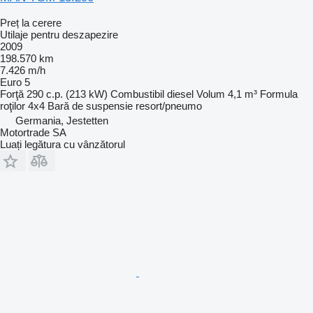
Preț la cerere
Utilaje pentru deszapezire
2009
198.570 km
7.426 m/h
Euro 5
Forţă
290 c.p. (213 kW)
Combustibil
diesel
Volum
4,1 m³
Formula
roţilor
4x4
Bară de suspensie
resort/pneumo
Germania, Jestetten
Motortrade SA
Luați legătura cu vânzătorul