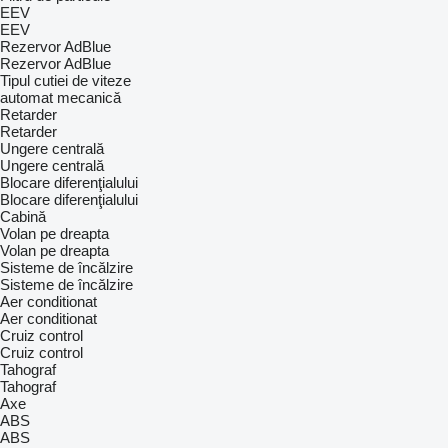
EEV
EEV
Rezervor AdBlue
Rezervor AdBlue
Tipul cutiei de viteze
automat
mecanică
Retarder
Retarder
Ungere centrală
Ungere centrală
Blocare diferenţialului
Blocare diferenţialului
Cabină
Volan pe dreapta
Volan pe dreapta
Sisteme de încălzire
Sisteme de încălzire
Aer conditionat
Aer conditionat
Cruiz control
Cruiz control
Tahograf
Tahograf
Axe
ABS
ABS