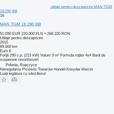
utilaje pentru deszapezire MAN TGM
18.290 BB
16
MAN TGM 18.290 BB
51.090 EUR
220.000 PLN
≈ 268.100 RON
Utilaje pentru deszapezire
2015
89.000 km
Euro 6
Forţă
290 c.p. (213 kW)
Volum
9 m³
Formula roţilor
4x4
Bară de
suspensie
resort/resort
Polonia, Ropczyce
Nieregularny Przewóz Towarów Handel Kosydar Marcin
Luați legătura cu vânzătorul