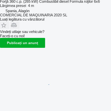
Forţă
360 c.p. (265 kW)
Combustibil
diesel
Formula roţilor
6x6
Lărgimea presei
4 m
Spania, Alagón
COMERCIAL DE MAQUINARIA 2020 SL
Luați legătura cu vânzătorul
Vindeți utilaje sau vehicule?
Faceți-o cu noi!
Publicați un anunț