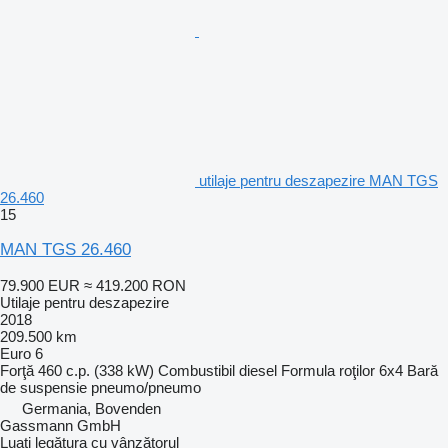
utilaje pentru deszapezire MAN TGS
26.460
15
MAN TGS 26.460
79.900 EUR
≈ 419.200 RON
Utilaje pentru deszapezire
2018
209.500 km
Euro 6
Forţă
460 c.p. (338 kW)
Combustibil
diesel
Formula roţilor
6x4
Bară
de suspensie
pneumo/pneumo
Germania, Bovenden
Gassmann GmbH
Luați legătura cu vânzătorul