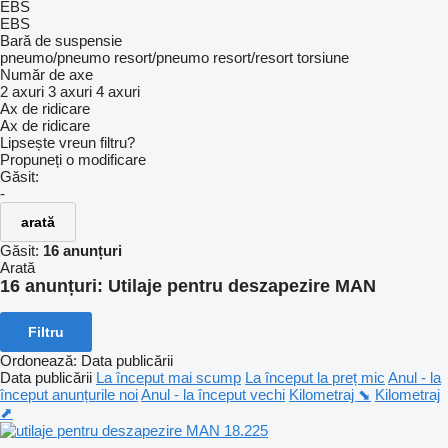
EBS
EBS
Bară de suspensie
pneumo/pneumo
resort/pneumo
resort/resort
torsiune
Număr de axe
2 axuri
3 axuri
4 axuri
Ax de ridicare
Ax de ridicare
Lipsește vreun filtru?
Propuneți o modificare
Găsit:
-
arată
Găsit:
16 anunțuri
Arată
16 anunțuri:
Utilaje pentru deszapezire MAN
Filtru
Ordonează
:
Data publicării
Data publicării
La început mai scump
La început la preț mic
Anul - la
început anunțurile noi
Anul - la început vechi
Kilometraj ⬊
Kilometraj
⬈