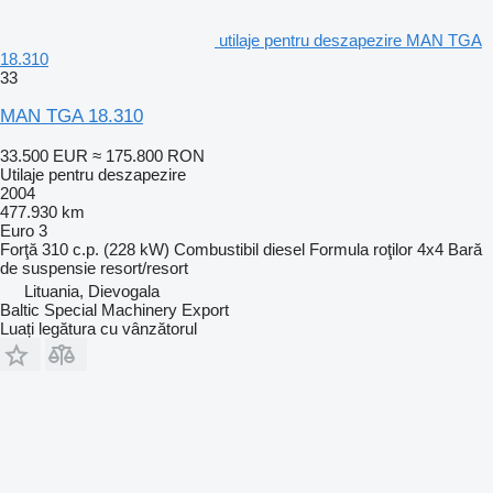
utilaje pentru deszapezire MAN TGA
18.310
33
MAN TGA 18.310
33.500 EUR
≈ 175.800 RON
Utilaje pentru deszapezire
2004
477.930 km
Euro 3
Forţă
310 c.p. (228 kW)
Combustibil
diesel
Formula roţilor
4x4
Bară
de suspensie
resort/resort
Lituania, Dievogala
Baltic Special Machinery Export
Luați legătura cu vânzătorul