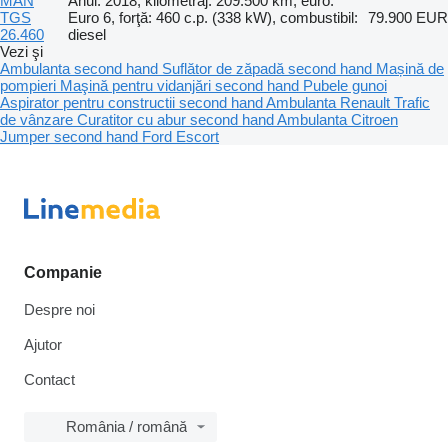
MAN
Anul: 2018, kilometraj: 209.500 km, euro:
TGS
Euro 6, forţă: 460 c.p. (338 kW), combustibil:
79.900 EUR
26.460
diesel
Vezi şi
Ambulanta second hand
Suflător de zăpadă second hand
Mașină de
pompieri
Maşină pentru vidanjări second hand
Pubele gunoi
Aspirator pentru constructii second hand
Ambulanta Renault Trafic
de vânzare
Curatitor cu abur second hand
Ambulanta Citroen
Jumper second hand
Ford Escort
Companie
Despre noi
Ajutor
Contact
România / română