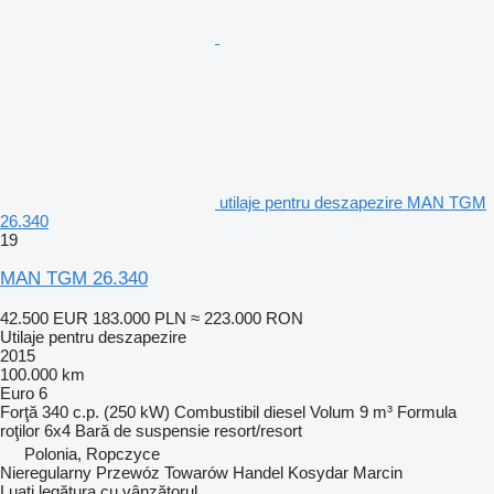
utilaje pentru deszapezire MAN TGM
26.340
19
MAN TGM 26.340
42.500 EUR
183.000 PLN
≈ 223.000 RON
Utilaje pentru deszapezire
2015
100.000 km
Euro 6
Forţă
340 c.p. (250 kW)
Combustibil
diesel
Volum
9 m³
Formula
roţilor
6x4
Bară de suspensie
resort/resort
Polonia, Ropczyce
Nieregularny Przewóz Towarów Handel Kosydar Marcin
Luați legătura cu vânzătorul