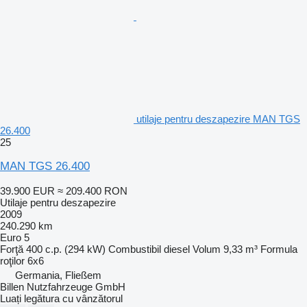
utilaje pentru deszapezire MAN TGS
26.400
25
MAN TGS 26.400
39.900 EUR
≈ 209.400 RON
Utilaje pentru deszapezire
2009
240.290 km
Euro 5
Forţă
400 c.p. (294 kW)
Combustibil
diesel
Volum
9,33 m³
Formula
roţilor
6x6
Germania, Fließem
Billen Nutzfahrzeuge GmbH
Luați legătura cu vânzătorul