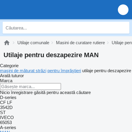
Utilaje comunale
Masini de curatare rutiere
Utilaje pe
Utilaje pentru deszapezire MAN
Categorie
maşini de măturat străzi
pentru împrăştieri
utilaje pentru deszapezire
Arată tuturor
Marca
Nicio înregistrare găsită pentru această căutare
D-series
CF
LF
3542D
ST
IVECO
65053
A-series