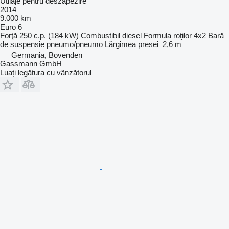
Utilaje pentru deszapezire
2014
9.000 km
Euro 6
Forţă
250 c.p. (184 kW)
Combustibil
diesel
Formula roţilor
4x2
Bară
de suspensie
pneumo/pneumo
Lărgimea presei
2,6 m
Germania, Bovenden
Gassmann GmbH
Luați legătura cu vânzătorul